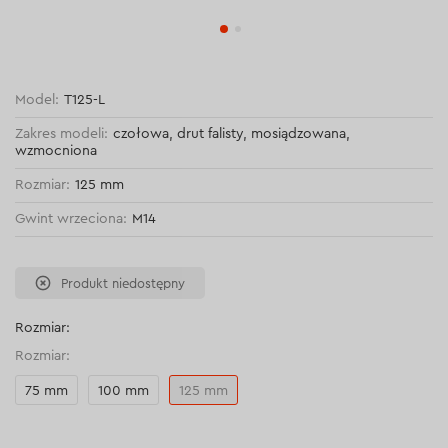
Model:
Т125-L
Zakres modeli:
czołowa, drut falisty, mosiądzowana,
wzmocniona
Rozmiar:
125 mm
Gwint wrzeciona:
М14
Produkt niedostępny
Rozmiar:
Rozmiar:
75 mm
100 mm
125 mm