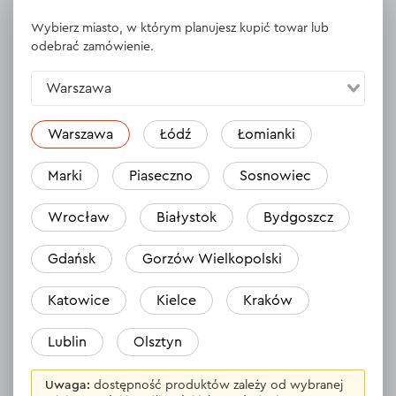
WYŚWIETL DANE TECHNICZNE
Wybierz miasto, w którym planujesz kupić towar lub
odebrać zamówienie.
Warszawa
Opinie
1
Zostaw opinię
Warszawa
Łódź
Łomianki
Rafał
Marki
Piaseczno
Sosnowiec
26.07.2024
Wrocław
Białystok
Bydgoszcz
Bardzo dobre , polecam.
Odpowiedź
1 odpowiedź
Gdańsk
Gorzów Wielkopolski
Katowice
Kielce
Kraków
WSZYSTKIE OPINIE
Lublin
Olsztyn
Uwaga:
dostępność produktów zależy od wybranej