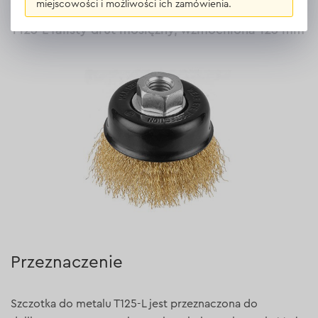
miejscowości i możliwości ich zamówienia.
Opis
Szczotka druciana trzpieniowa Dnipro-M
Т125-L falisty drut mosiężny, wzmocniona 125 mm
Przeznaczenie
Szczotka do metalu T125-L jest przeznaczona do