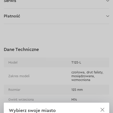
Serwis
30 dni na zwrot (towaru)
Płatność
Płatność za pobraniem (kurier DPD i InPost)
Płatności online (Blik, przelew online, płatność kartą, Google
Pay, Apple Pay, raty oraz płatności odroczone)
Płatność na rachunek bieżący (przelew tradycyjny)
Dane Techniczne
Płatność przy odbiorze w sklepie
Model
Т125-L
czołowa, drut falisty,
Zakres modeli
mosiądzowana,
wzmocniona
Rozmiar
125 mm
Gwint wrzeciona
М14
Wybierz swoje miasto