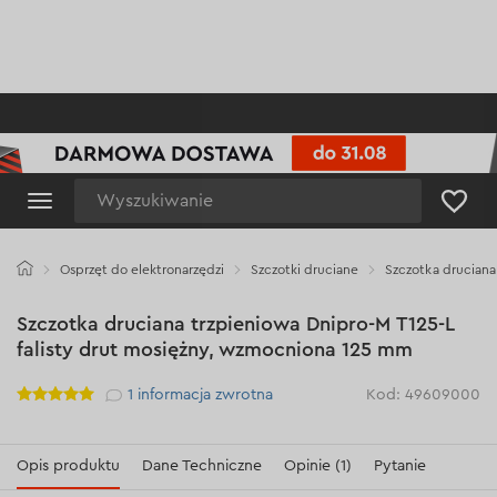
Wyszukiwanie
Osprzęt do elektronarzędzi
Szczotki druciane
Szczotka druciana
Szczotka druciana trzpieniowa Dnipro-M Т125-L
falisty drut mosiężny, wzmocniona 125 mm
Рейтинг
1
informacja zwrotna
Kod: 49609000
Opis produktu
Dane Techniczne
Opinie (1)
Pytanie