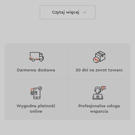
Do produkcji użyto mosiądzu, który jest odporny
Czytaj więcej
na zużycie;
Równoważenie kontroli.
Dodatkowa obróbka cieplna drutu zwiększa jego
żywotność.
Szczotka może być używana nawet z narzędziami
pneumatycznymi dzięki wzmocnionej nakrętce i
podkładce.
Średnica drutu: 0,35 mm.
Darmowa dostawa
30 dni na zwrot towaru
Wygodna płatność
Profesjonalna usługa
online
wsparcia