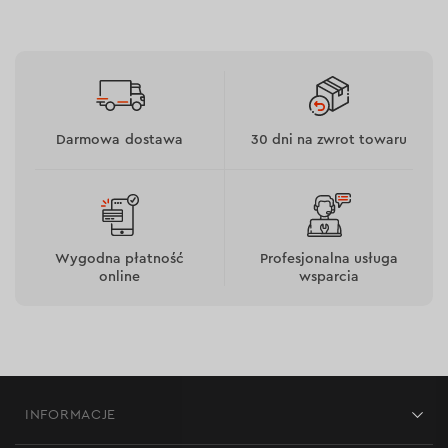
Narzędzie jest przeznaczone do profesjonalnego użytku
w systemach niskoprądowych (instalacja systemów
alarmowych, monitoring wideo, sieci komputerowe).
Darmowa dostawa
30 dni na zwrot towaru
Wygodna płatność
Profesjonalna usługa
online
wsparcia
Cechy
INFORMACJE