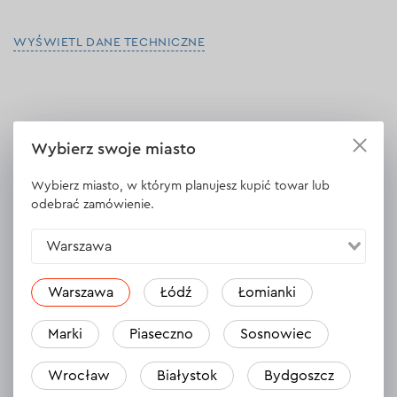
WYŚWIETL DANE TECHNICZNE
Opinie
5
Zostaw opinię
Wybierz swoje miasto
Józef
Wybierz miasto, w którym planujesz kupić towar lub
22.04.2024
odebrać zamówienie.
Po wcześniejszym zakupie kupiłem dla kumpla.
Warszawa
Odpowiedź
1 odpowiedź
Warszawa
Łódź
Łomianki
Marki
Piaseczno
Sosnowiec
Karol
21.04.2024
Wrocław
Białystok
Bydgoszcz