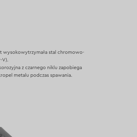
st wysokowytrzymała stal chromowo-
-V).
orozyjna z czarnego niklu zapobiega
kropel metalu podczas spawania.