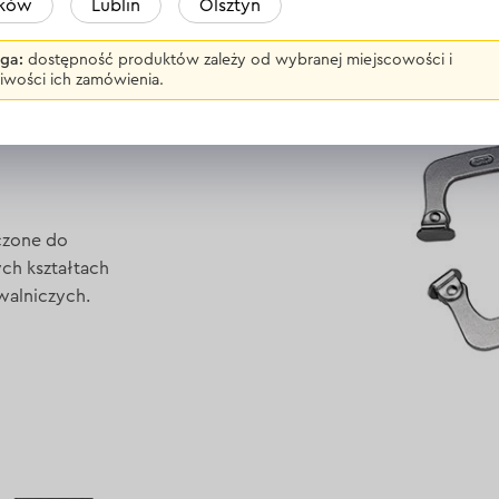
aków
Lublin
Olsztyn
ga:
dostępność produktów zależy od wybranej miejscowości i
iwości ich zamówienia.
czone do
h kształtach
walniczych.