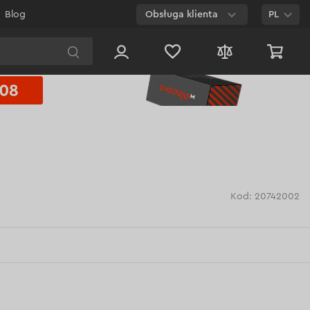
Blog
Obsługa klienta
PL
E-mail
Czat na
stronie
800 003 224
Połączenie
bezpłatne dla
każdego numeru
Kod: 20742002