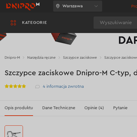
Warszawa
Pr
Wyszukiwanie
KATEGORIE
Dnipro-M
Narzędzia ręczne
Szczypce zaciskowe
Szczypce zaciskow
Szczypce zaciskowe Dnipro-M С-typ,
Рейтинг
4
informacja zwrotna
Opis produktu
Dane Techniczne
Opinie (4)
Pytanie