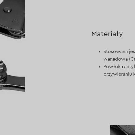
Materiały
Stosowana je
wanadowa (Cr
Powłoka antyk
przywieraniu 