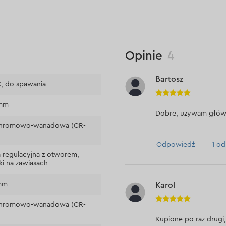
Opinie
4
Bartosz
, do spawania
mm
Dobre, uzywam główn
 chromowo-wanadowa (CR-
Odpowiedź
1 o
 regulacyjna z otworem,
ki na zawiasach
mm
Karol
 chromowo-wanadowa (CR-
Kupione po raz drugi,