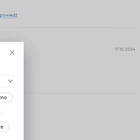
dpowiedź
17.10.2024
am.
dpowiedź
zno
ce