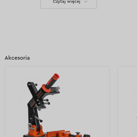
Czytaj więcej
Akcesoria
Silnik bezszczotkowy
Bezprzewodowa szlifierka kątowa jest wyposażona w
nowoczesny silnik bezszczotkowy, który zapewnia
podwyższoną efektywność i stabilną pracę nawet pod