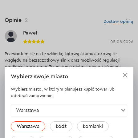
Opinie
2
Zostaw opinię
Paweł
05.08.2026
Przesiadłem się na tę szlifierkę kątową akumulatorową ze
względu na bezszczotkowy silnik oraz możliwość regulacji
prędkości obrotowej. To znacznie ułatwia pracę z różnymi
materiałami, ponieważ można ustawić prędkość w zakresie od 3
Wybierz swoje miasto
000 do 9 000 obr./min, w zależności od wykonywanego
zadania. Dużym atutem pod względem bezpieczeństwa jest
Wybierz miasto, w którym planujesz kupić towar lub
również zabezpieczenie przed przypadkowym oraz ponownym
odebrać zamówienie.
uruchomieniem, co ma duże znaczenie przy intensywnej
eksploatacji.
Warszawa
Odpowiedź
1 odpowiedź
Warszawa
Łódź
Łomianki