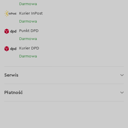
Darmowa
Kurier InPost
Darmowa
Punkt DPD
Darmowa
Kurier DPD
Darmowa
Serwis
3 lata gwarancji
Płatność
30 dni na zwrot (towaru)
Płatność za pobraniem (kurier DPD i InPost)
Płatności online (Blik, przelew online, płatność kartą, Google
Pay, Apple Pay, raty oraz płatności odroczone)
Płatność na rachunek bieżący (przelew tradycyjny)