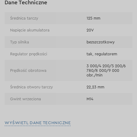
Dane Techniczne
Płatność przy odbiorze w sklepie
Średnica tarczy
125 mm
Napięcie akumulatora
20V
Typ silnika
bezszczotkowy
Regulator prędkości
tak, regulatorem
3 000/4 200/5 200/6
Prędkość obrotowa
780/8 000/9 000
obr./min
Średnica otworu tarczy
22,23 mm
Gwint wrzeciona
М14
WYŚWIETL DANE TECHNICZNE