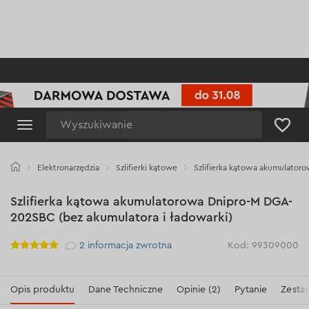
Wyszukiwanie
Elektronarzędzia
Szlifierki kątowe
Szlifierka kątowa akumulator
Szlifierka kątowa akumulatorowa Dnipro-M DGA-
202SBC (bez akumulatora i ładowarki)
Рейтинг
2
informacja zwrotna
Kod: 99309000
Opis produktu
Dane Techniczne
Opinie (2)
Pytanie
Zesta