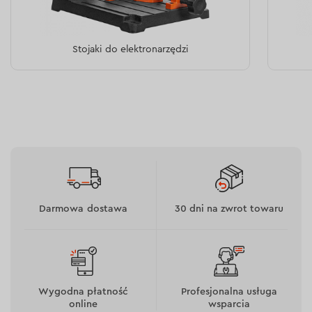
dużym obciążeniem. Zalety silnika bezszczotkowego:
odporność na przeciążenia i długotrwałą pracę
pod obciążeniem;
Stojaki do elektronarzędzi
racjonalne wykorzystanie ładunku akumulatora w
celu zwiększenia czasu pracy;
skuteczna ochrona przed przegrzaniem oraz
przekroczeniem prądu;
wydłużona żywotność silnika bez potrzeby
serwisowania.
Darmowa dostawa
30 dni na zwrot towaru
Wygodna płatność
Profesjonalna usługa
online
wsparcia