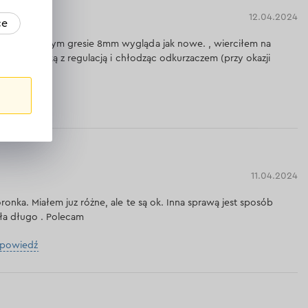
12.04.2024
ce
ach w twardym gresie 8mm wygląda jak nowe. , wierciłem na
mi, szlifierką z regulacją i chłodząc odkurzaczem (przy okazji
dpowiedź
11.04.2024
ronka. Miałem juz różne, ale te są ok. Inna sprawą jest sposób
yła długo . Polecam
dpowiedź