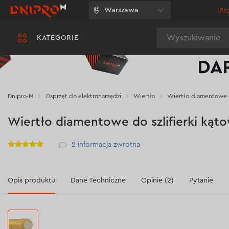
Warszawa
Pr
Wyszukiwanie
KATEGORIE
Dnipro-M
Osprzęt do elektronarzędzi
Wiertła
Wiertło diamentowe d
Wiertło diamentowe do szlifierki ką
Рейтинг
2
informacja zwrotna
Opis produktu
Dane Techniczne
Opinie (2)
Pytanie