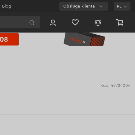
Blog
Obsługa klienta
PL
E-mail
Czat na
stronie
800 003 224
Połączenie
bezpłatne dla
każdego numeru
Kod: 49724004