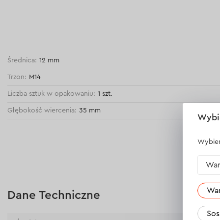
Średnica:
12 mm
Trzon:
М14
Liczba sztuk w opakowaniu:
1 szt.
Głębokość wiercenia:
35 mm
Wybi
Wybier
War
Wa
Dane Techniczne
Sos