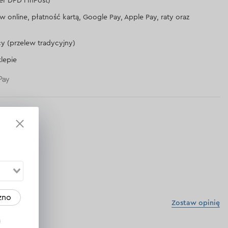
er DPD i InPost)
lew online, płatność kartą, Google Pay, Apple Pay, raty oraz
cy (przelew tradycyjny)
lepie
zno
Zostaw opinię