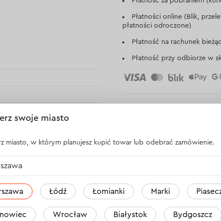
Płatność za pobraniem (kuri
Płatności online (Blik, prze
płatności odroczone)
Płatność na rachunek bieżą
Płatność przy odbiorze w sk
erz swoje miasto
z miasto, w którym planujesz kupić towar lub odebrać zamówienie.
szawa
rszawa
Łódź
Łomianki
Marki
Piasec
Opinie
2
nowiec
Wrocław
Białystok
Bydgoszcz
Kazimierz