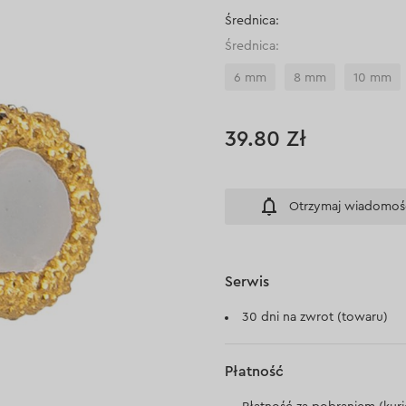
Średnica:
Średnica:
6 mm
8 mm
10 mm
39.80 Zł
Otrzymaj wiadomoś
Serwis
30 dni na zwrot (towaru)
Płatność