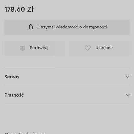
178.60 Zł
Otrzymaj wiadomość o dostępności
Porównaj
Ulubione
Serwis
30 dni na zwrot (towaru)
Płatność
Płatność za pobraniem (kurier DPD i InPost)
Płatności online (Blik, przelew online, płatność kartą, Google
Pay, Apple Pay, raty oraz płatności odroczone)
Płatność na rachunek bieżący (przelew tradycyjny)