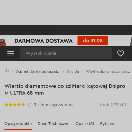
Wyszukiwanie
Osprzęt do elektronarzędzi
Wiertła
Wiertło diamentowe do szli
Wiertło diamentowe do szlifierki kątowej Dnipro-
M ULTRA 68 mm
Рейтинг
3
informacja zwrotna
Kod: 49724011
Opis produktu
Dane Techniczne
Opinie (3)
Pytanie