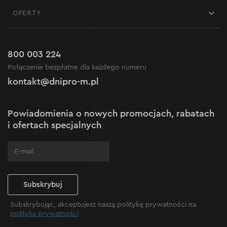
Kontakt
Blog
OFERTY
Dostawa i płatność
Aktualności
Promocje
Zwrot
Kariera w Dnipro-M
Outlet do -50%
Gwarancja i serwis
800 003 224
Regulamin sklepu internetowego
Nowości
Połączenie bezpłatne dla każdego numeru
Reklamacje i skargi
Polityka prywatności
kontakt@dnipro-m.pl
Ustawienia plików cookie
Polityka Cookies
Mapa witryny
Powiadomienia o nowych promocjach, rabatach
Często zadawane pytania
i ofertach specjalnych
Subskrybuj
Subskrybując, akceptujesz naszą politykę prywatności na
polityka prywatności