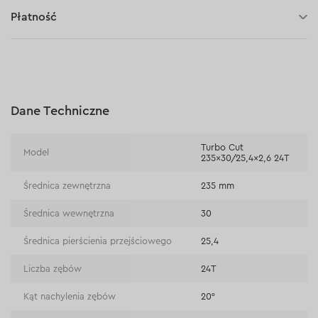
30 dni na zwrot (towaru)
Płatność
Płatność za pobraniem (kurier DPD i InPost)
Płatności online (Blik, przelew online, płatność kartą, Google
Pay, Apple Pay, raty oraz płatności odroczone)
Płatność na rachunek bieżący (przelew tradycyjny)
Dane Techniczne
Płatność przy odbiorze w sklepie
Turbo Cut
Model
235×30/25,4×2,6 24T
Średnica zewnętrzna
235 mm
Średnica wewnętrzna
30
Średnica pierścienia przejściowego
25,4
Liczba zębów
24T
Kąt nachylenia zębów
20°