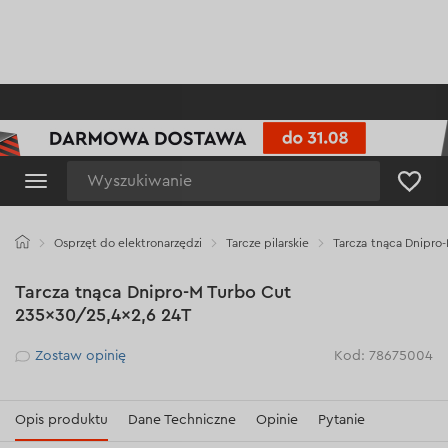
Wyszukiwanie
Osprzęt do elektronarzędzi
Tarcze pilarskie
Tarcza tnąca Dnipro
Tarcza tnąca Dnipro-M Turbo Cut
235×30/25,4×2,6 24T
Рейтинг
Zostaw opinię
Kod: 78675004
Opis produktu
Dane Techniczne
Opinie
Pytanie