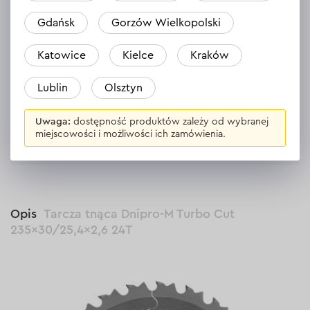
Gdańsk
Gorzów Wielkopolski
Nikt jeszcze nie zostawił opinii na temat
tego produktu.
Katowice
Kielce
Kraków
Bądź pierwszy
Lublin
Olsztyn
Zostaw opinię
Uwaga:
dostępność produktów zależy od wybranej
miejscowości i możliwości ich zamówienia.
Opis
Tarcza tnąca Dnipro-M Turbo Cut
235×30/25,4×2,6 24T