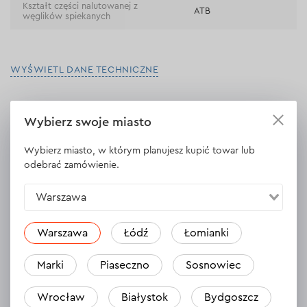
Kształt części nalutowanej z
ATB
węglików spiekanych
WYŚWIETL DANE TECHNICZNE
Wybierz swoje miasto
Opinie
Zostaw opinię
Wybierz miasto, w którym planujesz kupić towar lub
odebrać zamówienie.
Warszawa
Warszawa
Łódź
Łomianki
Marki
Piaseczno
Sosnowiec
Wrocław
Białystok
Bydgoszcz