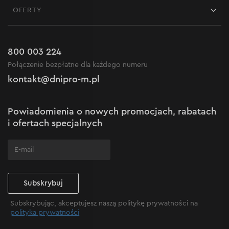
Blog
OFERTY
Dostawa i płatność
Aktualności
Promocje
Zwrot
Kariera w Dnipro-M
Outlet do -50%
Gwarancja i serwis
800 003 224
Regulamin sklepu internetowego
Nowości
Połączenie bezpłatne dla każdego numeru
Reklamacje i skargi
Polityka prywatności
kontakt@dnipro-m.pl
Ustawienia plików cookie
Polityka Cookies
Mapa witryny
Powiadomienia o nowych promocjach, rabatach
Często zadawane pytania
i ofertach specjalnych
Subskrybuj
Subskrybując, akceptujesz naszą politykę prywatności na
polityka prywatności