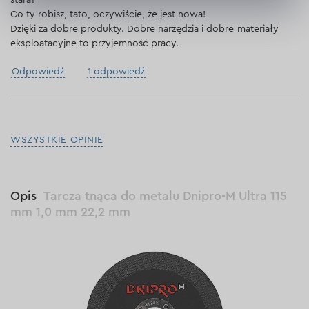
stara? -
Co ty robisz, tato, oczywiście, że jest nowa!
Dzięki za dobre produkty. Dobre narzędzia i dobre materiały
eksploatacyjne to przyjemność pracy.
Odpowiedź
1 odpowiedź
WSZYSTKIE OPINIE
Opis
Tarcza tnąca do metalu Dnipro-M Ultra 115
mm 1,0 mm 22,2 mm