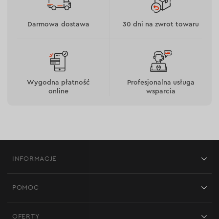
Pozwala na wysoką prędkość cięcia.
Pierwsza klasa dokładności produkcji.
Darmowa dostawa
30 dni na zwrot towaru
Spełnia międzynarodowe normy bezpieczeństwa
EN 12413.
Utrzymuje obciążenie cieplne na niskim poziomie.
Minimalizuje powstawanie zadziorów, zmniejszając
koszty dodatkowej obróbki.
Wygodna płatność
Profesjonalna usługa
Jest wyposażona w metalowy pierścień do
online
wsparcia
bezpiecznego mocowania na narzędziu.
INFORMACJE
Sklepy
POMOC
Opinie
Kontakt
Blog
OFERTY