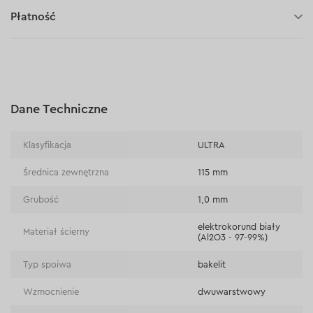
30 dni na zwrot (towaru)
Płatność
Płatność za pobraniem (kurier DPD i InPost)
Płatności online (Blik, przelew online, płatność kartą, Google
Pay, Apple Pay, raty oraz płatności odroczone)
Płatność na rachunek bieżący (przelew tradycyjny)
Dane Techniczne
Płatność przy odbiorze w sklepie
Klasyfikacja
ULTRA
Średnica zewnętrzna
115 mm
Grubość
1,0 mm
elektrokorund biały
Materiał ścierny
(Al2O3 - 97-99%)
Typ spoiwa
bakelit
Wzmocnienie
dwuwarstwowy