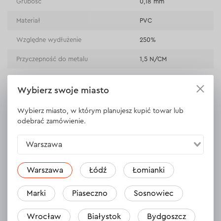
Grubość
0,18 mm
Materiał
PVC
Względne wydłużenie
250%
Przyczepność do metalu
1,5 N/CM
Wybierz swoje miasto
WYŚWIETL DANE TECHNICZNE
Wybierz miasto, w którym planujesz kupić towar lub
odebrać zamówienie.
Warszawa
Opinie
Zostaw opinię
Warszawa
Łódź
Łomianki
Marki
Piaseczno
Sosnowiec
Wrocław
Białystok
Bydgoszcz