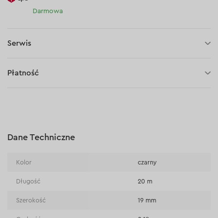
Darmowa
Serwis
30 dni na zwrot (towaru)
Płatność
Płatność za pobraniem (kurier DPD i InPost)
Płatności online (Blik, przelew online, płatność kartą, Google
Pay, Apple Pay, raty oraz płatności odroczone)
Płatność na rachunek bieżący (przelew tradycyjny)
Dane Techniczne
Płatność przy odbiorze w sklepie
Kolor
czarny
Długość
20 m
Szerokość
19 mm