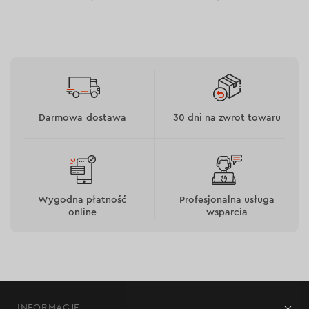
Podstawowe parametry izolacji elektrycznej:
napięcie robocze do 600 V – nadaje się do izolacji
przewodów w większości sieci elektrycznych;
poziom przebicia elektrycznego 6000 V – zapewnia
wysoki poziom ochrony styków i połączeń
kablowych;
podłoże z PVC – tworzy stabilną warstwę
dielektryczną i zapobiega upływowi prądu;
Darmowa dostawa
30 dni na zwrot towaru
szczelne nawijanie taśmy – tworzy dodatkową
warstwę izolacyjną wokół połączenia.
Wygodna płatność
Profesjonalna usługa
online
wsparcia
INFORMACJE