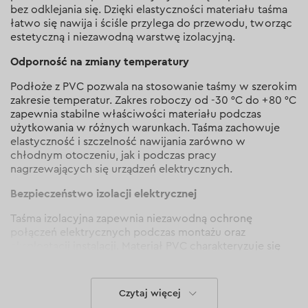
bez odklejania się. Dzięki elastyczności materiału taśma
łatwo się nawija i ściśle przylega do przewodu, tworząc
estetyczną i niezawodną warstwę izolacyjną.
Odporność na zmiany temperatury
Podłoże z PVC pozwala na stosowanie taśmy w szerokim
zakresie temperatur. Zakres roboczy od -30 °C do +80 °C
zapewnia stabilne właściwości materiału podczas
użytkowania w różnych warunkach. Taśma zachowuje
elastyczność i szczelność nawijania zarówno w
chłodnym otoczeniu, jak i podczas pracy
nagrzewających się urządzeń elektrycznych.
Bezpieczeństwo izolacji elektrycznej
Taśma izolacyjna zapewnia niezawodną ochronę
połączeń elektrycznych podczas montażu oraz
eksploatacji instalacji. Materiał PVC charakteryzuje się
dobrymi właściwościami dielektrycznymi, co pozwala
na stosowanie taśmy w domowych i instalacyjnych
sieciach elektrycznych.
Czytaj więcej