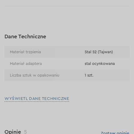
Płatność za pobraniem (kurier DPD i InPost)
Płatności online (Blik, przelew online, płatność kartą, Google
Pay, Apple Pay, raty oraz płatności odroczone)
Płatność na rachunek bieżący (przelew tradycyjny)
Dane Techniczne
Płatność przy odbiorze w sklepie
Materiał trzpienia
Stal S2 (Tajwan)
Materiał adaptera
stal ocynkowana
Liczba sztuk w opakowaniu
1 szt.
WYŚWIETL DANE TECHNICZNE
Opinie
5
Zostaw opinię