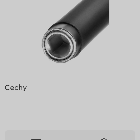
Cechy
Bezpiecznie trzyma bit.
Ma wysuwaną część do 110 mm.
Tuleja prowadząca umożliwia proste i precyzyjne
wkręcanie długich wkrętów i zmniejsza ryzyko
urazów palców.