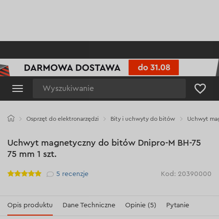
Wyszukiwanie
Osprzęt do elektronarzędzi
Bity i uchwyty do bitów
Uchwyt mag
Uchwyt magnetyczny do bitów Dnipro-M BH-75
75 mm 1 szt.
Рейтинг
5
recenzje
Kod: 20390000
Opis produktu
Dane Techniczne
Opinie (5)
Pytanie