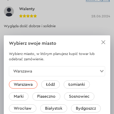
Walenty
28.06.2024
Wygląda dość dobrze i solidnie
Odpowiedź
1 odpowiedź
Wybierz swoje miasto
Wybierz miasto, w którym planujesz kupić towar lub
odebrać zamówienie.
Wacław
26.06.2024
Warszawa
Mocny magnes do trzymania bita
Warszawa
Łódź
Łomianki
Odpowiedź
1 odpowiedź
Marki
Piaseczno
Sosnowiec
Wrocław
Białystok
Bydgoszcz