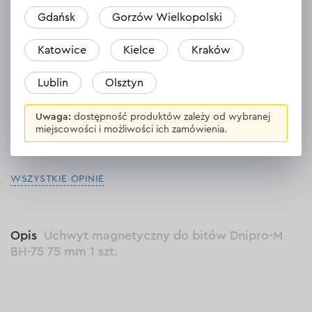
Wojciech
Gdańsk
Gorzów Wielkopolski
15.06.2024
Katowice
Kielce
Kraków
Uchwyt taki, jaki powinien być - mocny i pewny, nie zakleszcza
bitów
Lublin
Olsztyn
Odpowiedź
1 odpowiedź
Uwaga:
dostępność produktów zależy od wybranej
miejscowości i możliwości ich zamówienia.
WSZYSTKIE OPINIE
Opis
Uchwyt magnetyczny do bitów Dnipro-M
BH-75 75 mm 1 szt.