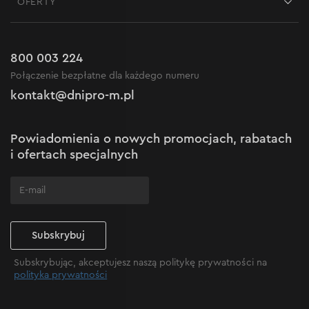
OFERTY
Dostawa i płatność
Aktualności
Promocje
Zwrot
Kariera w Dnipro-M
Outlet do -50%
Gwarancja i serwis
800 003 224
Regulamin sklepu internetowego
Nowości
Połączenie bezpłatne dla każdego numeru
Reklamacje i skargi
Polityka prywatności
kontakt@dnipro-m.pl
Ustawienia plików cookie
Polityka Cookies
Mapa witryny
Powiadomienia o nowych promocjach, rabatach
Często zadawane pytania
i ofertach specjalnych
Subskrybuj
Subskrybując, akceptujesz naszą politykę prywatności na
polityka prywatności