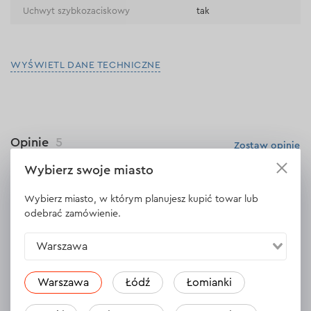
Uchwyt szybkozaciskowy
tak
WYŚWIETL DANE TECHNICZNE
Opinie
5
Zostaw opinię
Wybierz swoje miasto
Krystian
04.04.2024
Wybierz miasto, w którym planujesz kupić towar lub
odebrać zamówienie.
mocna dobra polecam
Warszawa
Odpowiedź
Warszawa
Łódź
Łomianki
Andrzej