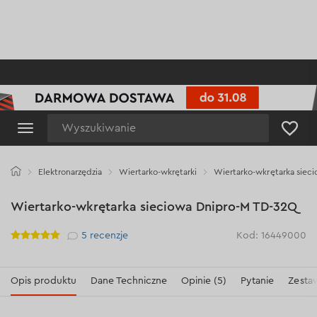
Wyszukiwanie
Elektronarzędzia
Wiertarko-wkrętarki
Wiertarko-wkrętarka siec
Wiertarko-wkrętarka sieciowa Dnipro-M TD-32Q
Рейтинг
5
recenzje
Kod: 16449000
Opis produktu
Dane Techniczne
Opinie (5)
Pytanie
Zesta