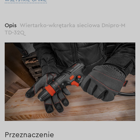
WSZYSTKIE OPINIE
Opis
Wiertarko-wkrętarka sieciowa Dnipro-M
TD-32Q
Przeznaczenie