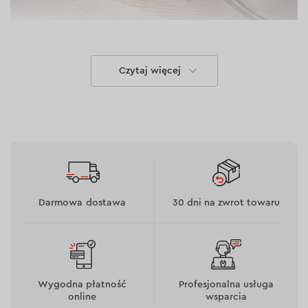
Niezawodność
Czytaj więcej
Silnik jest pokryty trzema warstwami odpornej na ciepło
masy zalewowej, a łożyska i przycisk są pyłoszczelne,
dzięki czemu wkrętarka może być bez obaw używana w
zapylonym środowisku. Do produkcji elementów
przekładni wykorzystywana jest stal stopowa i
hartowana, a przycisk ma rezerwę prądową na poziomie
50%.
Darmowa dostawa
30 dni na zwrot towaru
Wygodna płatność
Profesjonalna usługa
online
wsparcia