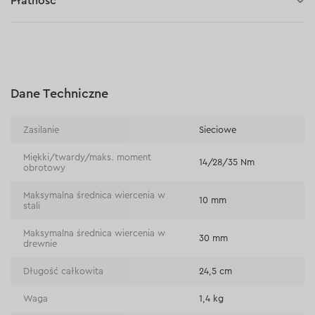
Płatność
30 dni na zwrot (towaru)
Płatność za pobraniem (kurier DPD i InPost)
Płatności online (Blik, przelew online, płatność kartą, Google
Pay, Apple Pay, raty oraz płatności odroczone)
Płatność na rachunek bieżący (przelew tradycyjny)
Dane Techniczne
Płatność przy odbiorze w sklepie
Zasilanie
Sieciowe
Miękki/twardy/maks. moment
14/28/35 Nm
obrotowy
Maksymalna średnica wiercenia w
10 mm
stali
Maksymalna średnica wiercenia w
30 mm
drewnie
Długość całkowita
24,5 cm
Waga
1,4 kg