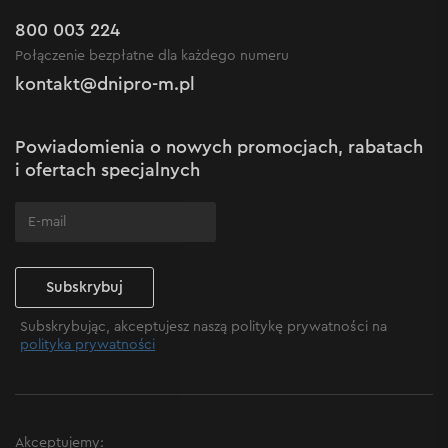
Kariera w Dnipro-M
Outlet do -50%
Gwarancja i serwis
800 003 224
Regulamin sklepu internetowego
Nowości
Połączenie bezpłatne dla każdego numeru
Reklamacje i skargi
Polityka prywatności
kontakt@dnipro-m.pl
Ustawienia plików cookie
Polityka Cookies
Mapa witryny
Powiadomienia o nowych promocjach, rabatach
Często zadawane pytania
i ofertach specjalnych
Subskrybuj
Subskrybując, akceptujesz naszą politykę prywatności na
polityka prywatności
Akceptujemy: