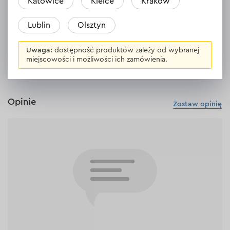
Katowice
Kielce
Kraków
Materiał krawędzi tnącej
krawędź diamentowa
Lublin
Olsztyn
WYŚWIETL DANE TECHNICZNE
Uwaga:
dostępność produktów zależy od wybranej
miejscowości i możliwości ich zamówienia.
Opinie
Zostaw opinię