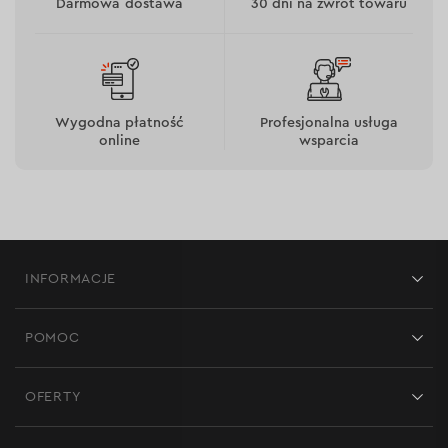
Darmowa dostawa
30 dni na zwrot towaru
Wygodna płatność
Profesjonalna usługa
online
wsparcia
INFORMACJE
Sklepy
POMOC
Opinie
Kontakt
Blog
OFERTY
Dostawa i płatność
Aktualności
Promocje
Zwrot