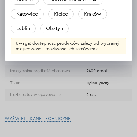
Płatność na rachunek bieżący (przelew tradycyjny)
Dane Techniczne
Katowice
Kielce
Kraków
Płatność przy odbiorze w sklepie
Średnica
3.5 mm
Lublin
Olsztyn
Długość całkowita
70 mm
Uwaga:
dostępność produktów zależy od wybranej
Długość robocza
39 mm
miejscowości i możliwości ich zamówienia.
Gatunek stali
P6M5K5
Maksymalna prędkość obrotowa
2400 obrot.
Trzon
cylindryczny
Liczba sztuk w opakowaniu
2 szt.
WYŚWIETL DANE TECHNICZNE