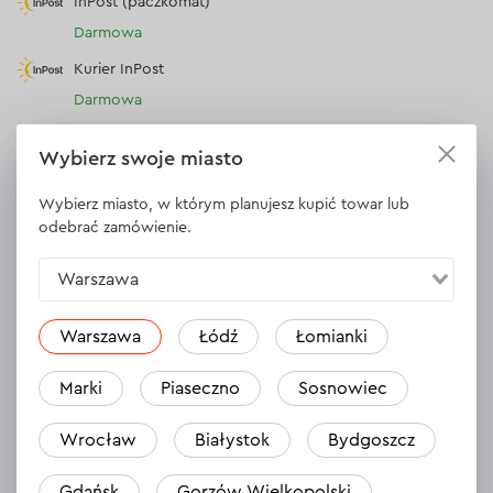
InPost (paczkomat)
Darmowa
Kurier InPost
Darmowa
Punkt DPD
Wybierz swoje miasto
Darmowa
Kurier DPD
Wybierz miasto, w którym planujesz kupić towar lub
odebrać zamówienie.
Darmowa
Warszawa
Serwis
Warszawa
Łódź
Łomianki
30 dni na zwrot (towaru)
Płatność
Marki
Piaseczno
Sosnowiec
Płatność za pobraniem (kurier DPD i InPost)
Wrocław
Białystok
Bydgoszcz
Płatności online (Blik, przelew online, płatność kartą, Google
Pay, Apple Pay, raty oraz płatności odroczone)
Gdańsk
Gorzów Wielkopolski