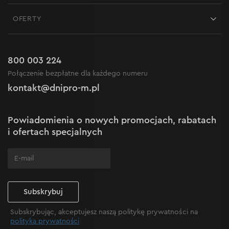
Kontakt
Blog
OFERTY
Dostawa i płatność
Aktualności
Promocje
Zwrot
Kariera w Dnipro-M
Outlet do -50%
Gwarancja i serwis
800 003 224
Regulamin sklepu internetowego
Nowości
Połączenie bezpłatne dla każdego numeru
Reklamacje i skargi
Polityka prywatności
kontakt@dnipro-m.pl
Ustawienia plików cookie
Polityka Cookies
Mapa witryny
Powiadomienia o nowych promocjach, rabatach
Często zadawane pytania
i ofertach specjalnych
Subskrybuj
Subskrybując, akceptujesz naszą politykę prywatności na
polityka prywatności