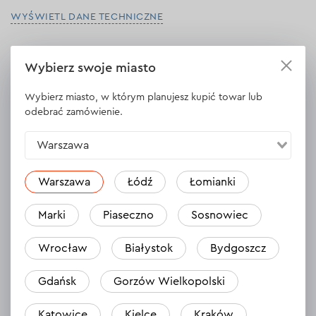
WYŚWIETL DANE TECHNICZNE
Wybierz swoje miasto
Opinie
Wybierz miasto, w którym planujesz kupić towar lub
Zostaw opinię
odebrać zamówienie.
Warszawa
Warszawa
Łódź
Łomianki
Marki
Piaseczno
Sosnowiec
Wrocław
Białystok
Bydgoszcz
Gdańsk
Gorzów Wielkopolski
Nikt jeszcze nie zostawił opinii na temat
tego produktu.
Katowice
Kielce
Kraków