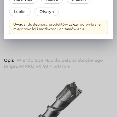
Bądź pierwszy
Lublin
Olsztyn
Zostaw opinię
Uwaga:
dostępność produktów zależy od wybranej
miejscowości i możliwości ich zamówienia.
Opis
Wiertło SDS Max do betonu zbrojonego
Dnipro-M PRO 4X 40 × 570 mm