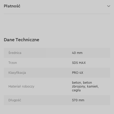
30 dni na zwrot (towaru)
Płatność
Płatność za pobraniem (kurier DPD i InPost)
Płatności online (Blik, przelew online, płatność kartą, Google
Pay, Apple Pay, raty oraz płatności odroczone)
Płatność na rachunek bieżący (przelew tradycyjny)
Dane Techniczne
Płatność przy odbiorze w sklepie
Średnica
40 mm
Trzon
SDS MAX
Klasyfikacja
PRO 4Х
beton, beton
Materiał roboczy
zbrojony, kamień,
cegła
Długość
570 mm