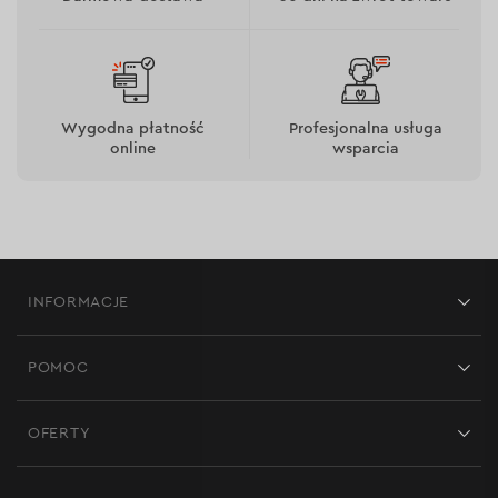
Długość 570 mm sprawia, że wiertło jest optymalne do
większości standardowych zadań budowlanych, w
których nie jest wymagane bardzo głębokie wiercenie,
Wygodna płatność
Profesjonalna usługa
ale istotne są stabilność oraz dokładne zachowanie osi.
online
wsparcia
Konstrukcja pozwala pewnie pracować w gęstych
materiałach bez nadmiernych wibracji i utraty kontroli,
co jest szczególnie ważne podczas wiercenia otworów
o dużej średnicy.
INFORMACJE
Sklepy
POMOC
Opinie
Kontakt
Blog
OFERTY
Dostawa i płatność
Aktualności
Promocje
Zwrot
Kariera w Dnipro-M