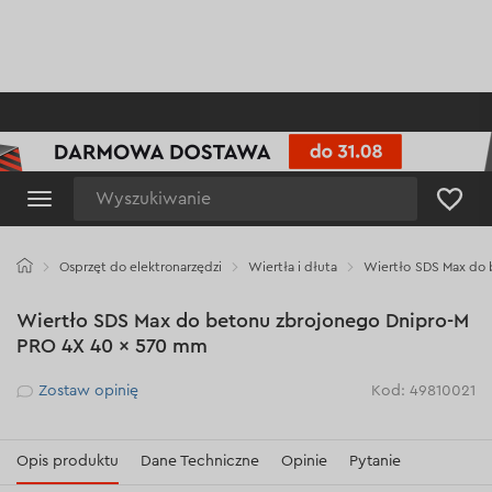
Wyszukiwanie
Osprzęt do elektronarzędzi
Wiertła i dłuta
Wiertło SDS Max do 
Wiertło SDS Max do betonu zbrojonego Dnipro-M
PRO 4X 40 × 570 mm
Рейтинг
Zostaw opinię
Kod: 49810021
Opis produktu
Dane Techniczne
Opinie
Pytanie