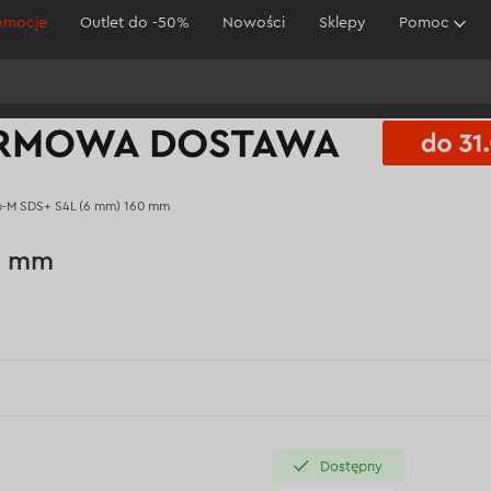
omocje
Outlet do -50%
Nowości
Sklepy
Pomoc
o-M SDS+ S4L (6 mm) 160 mm
0 mm
Dostępny