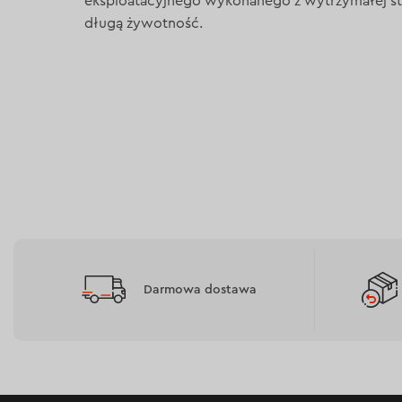
eksploatacyjnego wykonanego z wytrzymałej sta
długą żywotność.
Darmowa dostawa