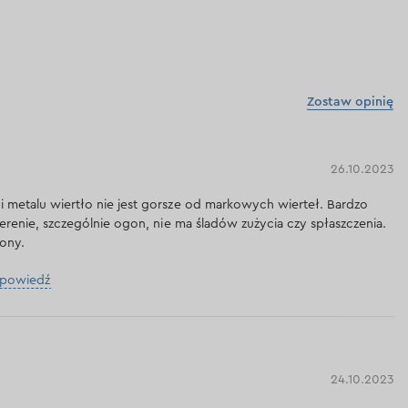
Zostaw opinię
26.10.2023
 metalu wiertło nie jest gorsze od markowych wierteł. Bardzo
terenie, szczególnie ogon, nie ma śladów zużycia czy spłaszczenia.
lony.
dpowiedź
24.10.2023