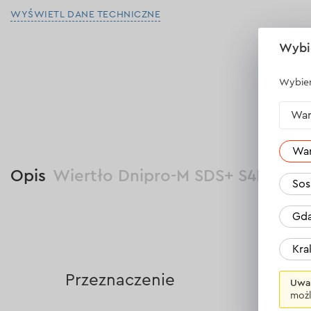
WYŚWIETL DANE TECHNICZNE
Wybi
Wybier
War
Wa
Opis
Wiertło Dnipro-M SDS+ S4L (6 m
Sos
Gda
Kr
Przeznaczenie
Uwa
możl