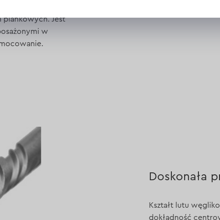
 wiercenia
h piankowych. Jest
yposażonymi w
 mocowanie.
Doskonała p
Kształt lutu węglik
dokładność centrow