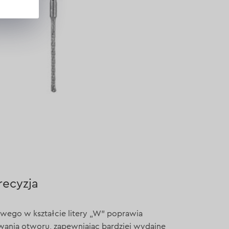
recyzja
owego w kształcie litery „W” poprawia
ania otworu, zapewniając bardziej wydajne