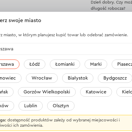
Dzień dobry. Czy moż
długość robocza?
erz swoje miasto
Odpowiedź
1 o
z miasto, w którym planujesz kupić towar lub odebrać zamówienie.
szawa
WSZYSTKIE OPINIE
rszawa
Łódź
Łomianki
Marki
Piasec
m) 160 mm
nowiec
Wrocław
Białystok
Bydgoszcz
ńsk
Gorzów Wielkopolski
Katowice
Kiel
aków
Lublin
Olsztyn
ga:
dostępność produktów zależy od wybranej miejscowości i
iwości ich zamówienia.