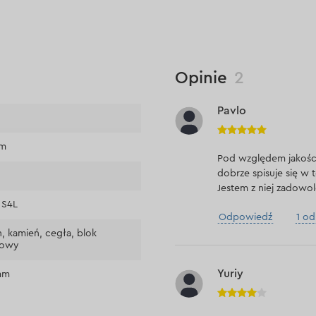
Opinie
2
Pavlo
m
mm
Pod względem jakości
dobrze spisuje się w 
Jestem z niej zadowo
 S4L
Odpowiedź
1 o
, kamień, cegła, blok
kowy
Yuriy
mm