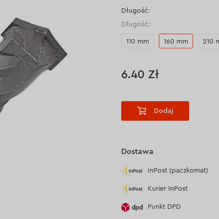
Długość:
Długość:
110 mm
160 mm
210
6.40 Zł
Dodaj
Dostawa
InPost (paczkomat)
Kurier InPost
Punkt DPD