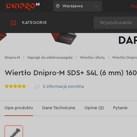
Warszawa
Pr
Wyszukiwanie
KATEGORIE
Dnipro-M
Osprzęt do elektronarzędzi
Wiertła i dłuta
Wiertło Dnipr
Wiertło Dnipro-M SDS+ S4L (6 mm) 16
Рейтинг
2
informacja zwrotna
Opis produktu
Dane Techniczne
Opinie (2)
Pytanie