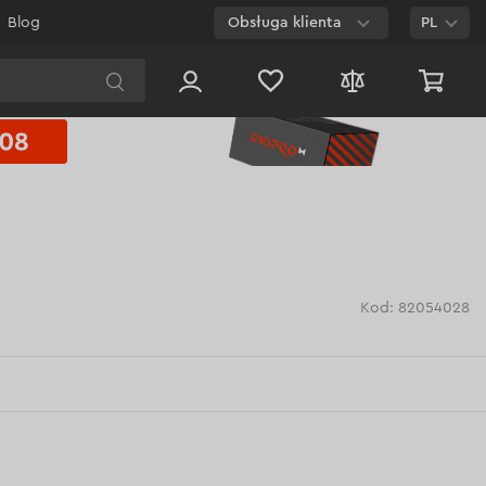
Blog
Obsługa klienta
PL
E-mail
Czat na
stronie
800 003 224
Połączenie
bezpłatne dla
każdego numeru
Kod: 82054028