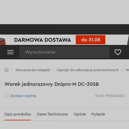
Wyszukiwanie
Akcesoria do narzędzi
Osprzęt do odkurzaczy przemysłowych
W
Worek jednorazowy Dnipro-M DC-30SB
Рейтинг
Zostaw opinię
Kod: 99564000
Opis produktu
Dane Techniczne
Opinie
Pytanie