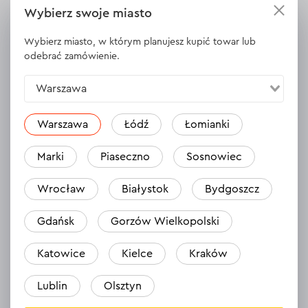
Wybierz swoje miasto
Wybierz miasto, w którym planujesz kupić towar lub
odebrać zamówienie.
Opinie
Zostaw opinię
Warszawa
Warszawa
Łódź
Łomianki
Marki
Piaseczno
Sosnowiec
Wrocław
Białystok
Bydgoszcz
Gdańsk
Gorzów Wielkopolski
Katowice
Kielce
Kraków
Nikt jeszcze nie zostawił opinii na temat
tego produktu.
Lublin
Olsztyn
Bądź pierwszy