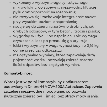
wykonany z wytrzymałego syntetycznego
mikrowłókna, co zapewnia niezawodną filtrację
pyłu oraz odporność na rozerwania;
nie rozrywa się i zachowuje integralność nawet
przy wysokim poziomie napełnienia;
nadaje się do zbierania zarówno drobnych, jak i
grubych odpadów, w tym betonu, trocin i piasku;
wygodny w użyciu: po napełnieniu nie wymaga
czyszczenia, lecz po prostu się go utylizuje;
lekki i wytrzymały – waga wynosi jedynie 0,16 kg,
co nie przeciąża odkurzacza;
ma optymalne wymiary, które zapewniają dużą
pojemność worka i pozwalają zbierać znaczne
ilości odpadów bez częstych wymian.
Kompatybilność
Worek jest w pełni kompatybilny z odkurzaczem
budowlanym Dnipro-M VCW-30SA Autoclean. Zapewnia
szczelne i niezawodne mocowanie, co pozwala
skutecznie zbierać pył i śmieci bez utraty mocy ssania.