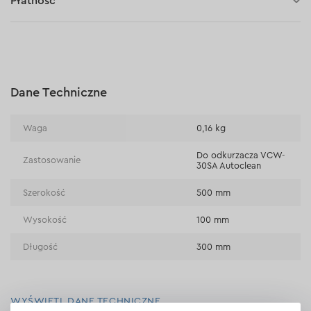
Płatność
Płatność za pobraniem (kurier DPD i InPost)
Płatności online (Blik, przelew online, płatność kartą, Google
Pay, Apple Pay, raty oraz płatności odroczone)
Płatność na rachunek bieżący (przelew tradycyjny)
Dane Techniczne
Płatność przy odbiorze w sklepie
Waga
0,16 kg
Do odkurzacza VCW-
Zastosowanie
30SA Autoclean
Szerokość
500 mm
Wysokość
100 mm
Długość
300 mm
WYŚWIETL DANE TECHNICZNE