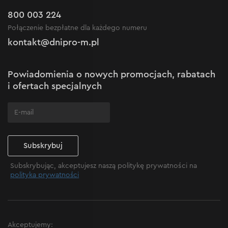
zadrapaniami i wgnieceniami podczas pracy.
Outlet do -50%
Gwarancja i serwis
800 003 224
Regulamin sklepu internetowego
Nowości
Połączenie bezpłatne dla każdego numeru
Reklamacje i skargi
Polityka prywatności
kontakt@dnipro-m.pl
Ustawienia plików cookie
Polityka Cookies
Mapa witryny
Powiadomienia o nowych promocjach, rabatach
Często zadawane pytania
i ofertach specjalnych
Subskrybuj
Subskrybując, akceptujesz naszą politykę prywatności na
polityka prywatności
Akceptujemy: