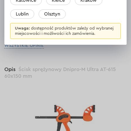
Katowice
Kielce
Kraków
Całkiem solidny ścisk. Za te pieniądze bardzo dobry.
Lublin
Olsztyn
Odpowiedź
1 odpowiedź
Uwaga:
dostępność produktów zależy od wybranej
miejscowości i możliwości ich zamówienia.
WSZYSTKIE OPINIE
Opis
Ścisk sprężynowy Dnipro-M Ultra AT-615
60х150 mm