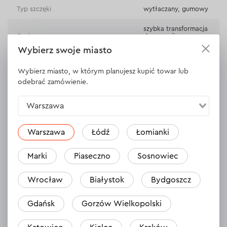
Typ szczęki
wytłaczany, gumowy
szybka transformacja
Cechy
do pozycji
rozkrocznej
Wybierz swoje miasto
Materiał uchwytu
plastyk
Wybierz miasto, w którym planujesz kupić towar lub
odebrać zamówienie.
Ilość w zestawie
1 szt.
Warszawa
WYŚWIETL DANE TECHNICZNE
Warszawa
Łódź
Łomianki
Marki
Piaseczno
Sosnowiec
Opinie
1
Wrocław
Białystok
Bydgoszcz
Zostaw opinię
Eustachy
Gdańsk
Gorzów Wielkopolski
10.04.2024