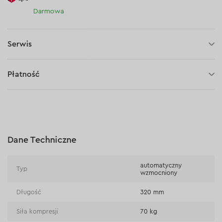
Darmowa
Serwis
5 lat gwarancji
Płatność
30 dni na zwrot (towaru)
Płatność za pobraniem (kurier DPD i InPost)
Płatności online (Blik, przelew online, płatność kartą, Google
Pay, Apple Pay, raty oraz płatności odroczone)
Płatność na rachunek bieżący (przelew tradycyjny)
Dane Techniczne
Płatność przy odbiorze w sklepie
automatyczny
Typ
wzmocniony
Długość
320 mm
Siła kompresji
70 kg