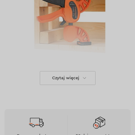
Cechy
Czytaj więcej
Wykonana z wysokiej jakości pierwotnych
surowców.
Siła ściskająca osiąga maksymalnie 70 kg.
Możliwość szybkiego przestawienia zwornicy w
pozycję rozporową, co rozszerza możliwości
narzędzia.