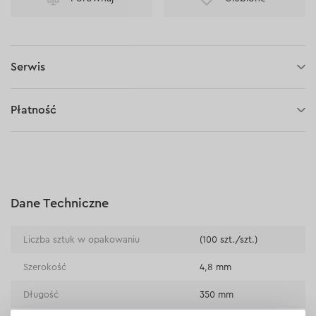
Serwis
30 dni na zwrot (towaru)
Płatność
Płatność za pobraniem (kurier DPD i InPost)
Płatności online (Blik, przelew online, płatność kartą, Google
Pay, Apple Pay, raty oraz płatności odroczone)
Płatność na rachunek bieżący (przelew tradycyjny)
Dane Techniczne
Płatność przy odbiorze w sklepie
Liczba sztuk w opakowaniu
(100 szt./szt.)
Szerokość
4,8 mm
Długość
350 mm