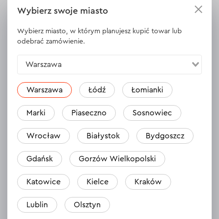
Kolor
biały
Wybierz swoje miasto
Wybierz miasto, w którym planujesz kupić towar lub
odebrać zamówienie.
WYŚWIETL DANE TECHNICZNE
Warszawa
Warszawa
Łódź
Łomianki
Opinie
3
Zostaw opinię
Marki
Piaseczno
Sosnowiec
Zorian
14.05.2024
Wrocław
Białystok
Bydgoszcz
Paski zgodne ze opisem i rzeczywiście mocne
Gdańsk
Gorzów Wielkopolski
Odpowiedź
1 odpowiedź
Katowice
Kielce
Kraków
Lublin
Olsztyn
Zygfryd