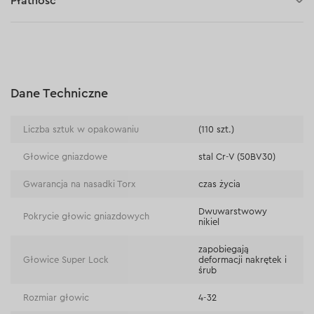
Płatność
Płatność za pobraniem (kurier DPD i InPost)
Płatności online (Blik, przelew online, płatność kartą, Google
Pay, Apple Pay, raty oraz płatności odroczone)
Płatność na rachunek bieżący (przelew tradycyjny)
Dane Techniczne
Płatność przy odbiorze w sklepie
Liczba sztuk w opakowaniu
(110 szt.)
Głowice gniazdowe
stal Cr-V (50BV30)
Gwarancja na nasadki Torx
czas życia
Dwuwarstwowy
Pokrycie głowic gniazdowych
nikiel
zapobiegają
Głowice Super Lock
deformacji nakrętek i
śrub
Rozmiar głowic
4-32