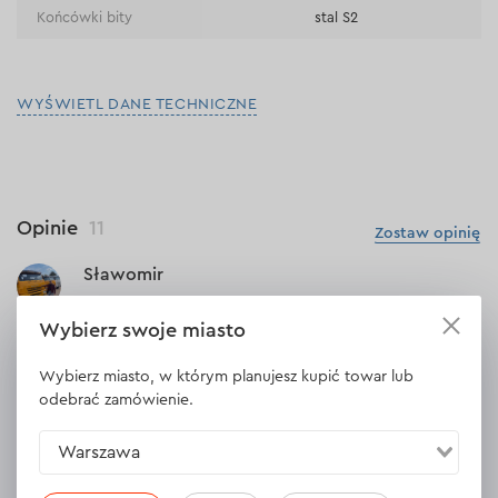
Końcówki bity
stal S2
WYŚWIETL DANE TECHNICZNE
Opinie
11
Zostaw opinię
Sławomir
07.02.2026
Wybierz swoje miasto
Kupiłem dwa miesiace temu w celu mechaniki samochodowej w
domu dla siebie, ogólnie plus ze narzędzia sie nie wysypują,
Wybierz miasto, w którym planujesz kupić towar lub
walizka jest w miare solidna. Jakość na razie jest dobra,
odebrać zamówienie.
przetestujemy dam znać za pół roku. Jeśli zdadzą rolę to na
pewno skorzystam z nie jednej promocji i wyposaże swój garaż.
Warszawa
Odpowiedź
1 odpowiedź