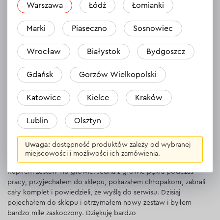
Warszawa
Łódź
Łomianki
Marki
Piaseczno
Sosnowiec
Andriy
02.11.2023
Wrocław
Białystok
Bydgoszcz
Kupiłem zestaw do domu, wybrałem go, aby móc samodzielnie
Gdańsk
Gorzów Wielkopolski
wykonywać prawie wszystkie prace wokół samochodu.
Katowice
Kielce
Kraków
Odpowiedź
1 odpowiedź
Lublin
Olsztyn
Valeriy
Uwaga:
dostępność produktów zależy od wybranej
01.11.2023
miejscowości i możliwości ich zamówienia.
Kupiłem zestaw 110 głowic. Jedna z głowic pękła podczas
pracy, przyjechałem do sklepu, pokazałem chłopakom, zabrali
cały komplet i powiedzieli, że wyślą do serwisu. Dzisiaj
pojechałem do sklepu i otrzymałem nowy zestaw i byłem
bardzo mile zaskoczony. Dziękuję bardzo