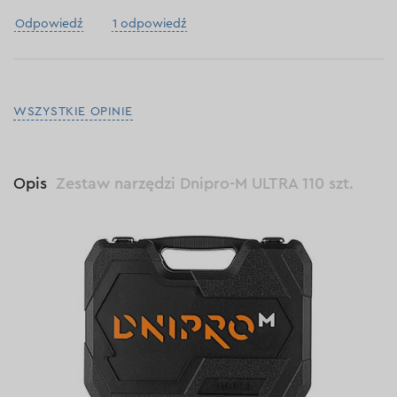
Odpowiedź
1 odpowiedź
WSZYSTKIE OPINIE
Opis
Zestaw narzędzi Dnipro-M ULTRA 110 szt.