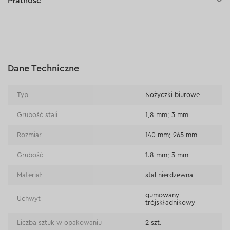
Płatność
Płatność za pobraniem (kurier DPD i InPost)
Płatności online (Blik, przelew online, płatność kartą, Google
Pay, Apple Pay, raty oraz płatności odroczone)
Płatność na rachunek bieżący (przelew tradycyjny)
Dane Techniczne
Płatność przy odbiorze w sklepie
Typ
Nożyczki biurowe
Grubość stali
1,8 mm; 3 mm
Rozmiar
140 mm; 265 mm
Grubość
1.8 mm; 3 mm
Materiał
stal nierdzewna
gumowany
Uchwyt
trójskładnikowy
Liczba sztuk w opakowaniu
2 szt.