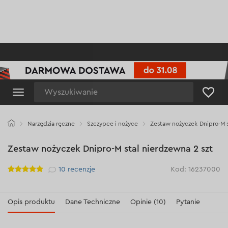
Wyszukiwanie
Narzędzia ręczne
Szczypce i nożyce
Zestaw nożyczek Dnipro-M s
Zestaw nożyczek Dnipro-M stal nierdzewna 2 szt
Рейтинг
10
recenzje
Kod: 16237000
Opis produktu
Dane Techniczne
Opinie (10)
Pytanie