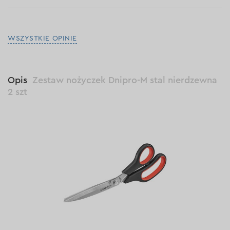
WSZYSTKIE OPINIE
Opis
Zestaw nożyczek Dnipro-M stal nierdzewna
2 szt