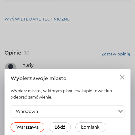
WYŚWIETL DANE TECHNICZNE
Opinie
10
Zostaw opinię
Yuriy
01.11.2023
Wybierz swoje miasto
Dobra jakość, dobra cena
Wybierz miasto, w którym planujesz kupić towar lub
Powód zakupu:
odebrać zamówienie.
Promocja
Odpowiedź
1 odpowiedź
Warszawa
Warszawa
Łódź
Łomianki