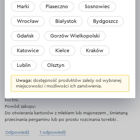
Sergiy
Marki
Piaseczno
Sosnowiec
30.10.2023
Wrocław
Białystok
Bydgoszcz
Moja żona zabrała go do kuchni. Tnie wszystko. Chcę jeszcze
jedną
Gdańsk
Gorzów Wielkopolski
Odpowiedź
1 odpowiedź
Katowice
Kielce
Kraków
Lublin
Olsztyn
Grygoriy
29.10.2023
Uwaga:
dostępność produktów zależy od wybranej
miejscowości i możliwości ich zamówienia.
Bardzo dobre nożyczki do kuchni, używam ich od ponad
półtora roku, żadnych reklamacji, metal świetnie sprawdza się w
kuchni.
Powód zakupu:
Do otwierania kartonów z mlekiem lub majonezem , śmietaną
przecinania pergaminu lub po prostu rozcinania torebki .
Odpowiedź
1 odpowiedź