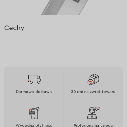
Cechy
nożyce wykonane są ze stali nierdzewnej, co
zapewnia niezawodność i trwałość;
gumowane wstawki na pierścieniach uchwytu
zwiększają komfort użytkowania.
Darmowa dostawa
30 dni na zwrot towaru
Wygodna płatność
Profesjonalna usługa