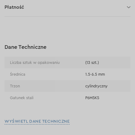
30 dni na zwrot (towaru)
Płatność
Płatność za pobraniem (kurier DPD i InPost)
Płatności online (Blik, przelew online, płatność kartą, Google
Pay, Apple Pay, raty oraz płatności odroczone)
Płatność na rachunek bieżący (przelew tradycyjny)
Dane Techniczne
Płatność przy odbiorze w sklepie
Liczba sztuk w opakowaniu
(13 szt.)
Średnica
1.5-6.5 mm
Trzon
cylindryczny
Gatunek stali
P6M5K5
WYŚWIETL DANE TECHNICZNE