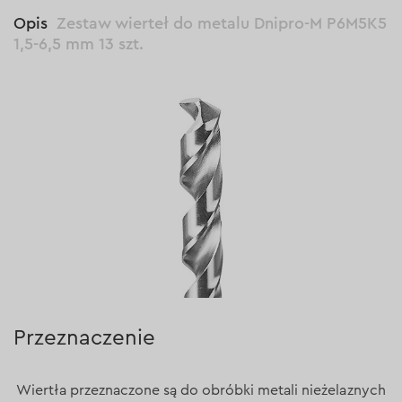
Opis
Zestaw wierteł do metalu Dnipro-M P6M5K5
1,5-6,5 mm 13 szt.
Przeznaczenie
Wiertła przeznaczone są do obróbki metali nieżelaznych