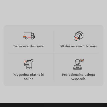
Akcesoria
Zestaw zawiera 13 wierteł do metalu o różnych
rozmiarach, odpowiednich do różnych zadań. Długość
wierteł wynosi od 45 do 101 mm, a ich średnica od 1,5
do 6,5 mm. Plastikowe opakowanie wielokrotnego
Darmowa dostawa
30 dni na zwrot towaru
użytku ułatwia przechowywanie i transport zestawu.
Wygodna płatność
Profesjonalna usługa
online
wsparcia