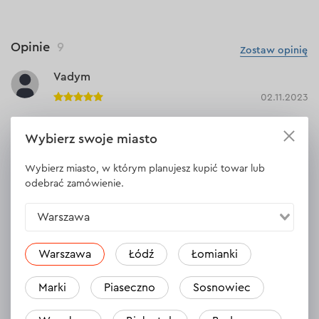
Opinie
9
Zostaw opinię
Vadym
02.11.2023
Kupiłem ten zestaw, już go wypróbowałem, jakość jest dobra,
Wybierz swoje miasto
lubiłem z nimi pracować. Pytanie: kiedy odebrałem zamówienie
online, w sklepie nie było prądu. Chłopaki, dzięki nim, dali mi
Wybierz miasto, w którym planujesz kupić towar lub
wszystko dotykiem. Czy mogę przetworzyć to zamówienie jako
odebrać zamówienie.
zrealizowane i przyznać bonusy? Dziękuję
Odpowiedź
1 odpowiedź
Warszawa
Warszawa
Łódź
Łomianki
Andriy
Marki
Piaseczno
Sosnowiec
30.10.2023