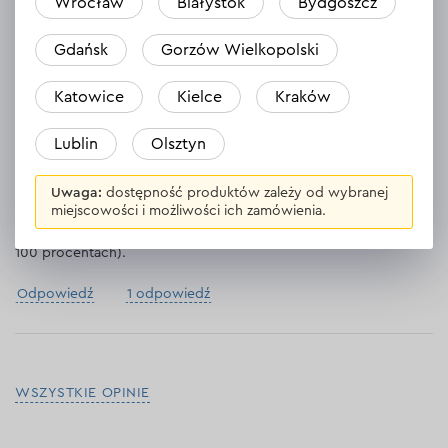
Kupiłem wiertła do domu. Same wiertarki wypróbowane,
Wrocław
Białystok
Bydgoszcz
bardzo dobre i jakościowe.
Jakość na najwyższym poziomie
Gdańsk
Gorzów Wielkopolski
Odpowiedź
1 odpowiedź
Katowice
Kielce
Kraków
Lublin
Olsztyn
Ruslan
Uwaga:
dostępność produktów zależy od wybranej
26.10.2023
miejscowości i możliwości ich zamówienia.
Drills fire. Wziąłem je specjalnie dla tego produktu, działały w
100 procentach).
Odpowiedź
1 odpowiedź
WSZYSTKIE OPINIE