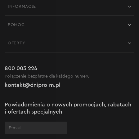
INFORMACJE
Sklepy
POMOC
Opinie
Kontakt
Blog
OFERTY
Dostawa i płatność
Aktualności
Promocje
Zwrot
Kariera w Dnipro-M
Outlet do -50%
Gwarancja i serwis
800 003 224
Regulamin sklepu internetowego
Nowości
Połączenie bezpłatne dla każdego numeru
Reklamacje i skargi
Polityka prywatności
kontakt@dnipro-m.pl
Ustawienia plików cookie
Polityka Cookies
Mapa witryny
Powiadomienia o nowych promocjach, rabatach
Często zadawane pytania
i ofertach specjalnych