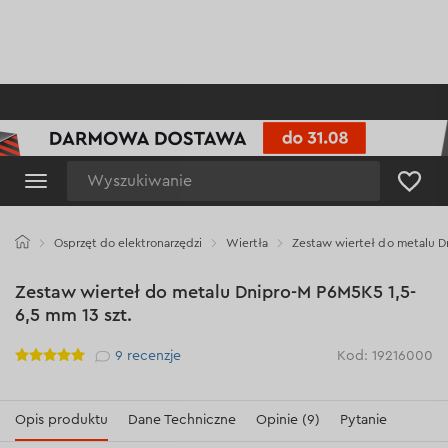
Wyszukiwanie
Osprzęt do elektronarzędzi
Wiertła
Zestaw wierteł do metalu D
Zestaw wierteł do metalu Dnipro-M P6M5K5 1,5-
6,5 mm 13 szt.
Рейтинг
9
recenzje
Kod: 19216000
Opis produktu
Dane Techniczne
Opinie (9)
Pytanie