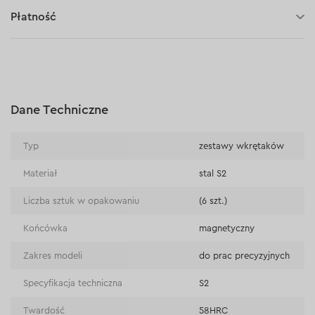
30 dni na zwrot (towaru)
Płatność
Płatność za pobraniem (kurier DPD i InPost)
Płatności online (Blik, przelew online, płatność kartą, Google
Pay, Apple Pay, raty oraz płatności odroczone)
Płatność na rachunek bieżący (przelew tradycyjny)
Dane Techniczne
Płatność przy odbiorze w sklepie
Typ
zestawy wkrętaków
Materiał
stal S2
Liczba sztuk w opakowaniu
(6 szt.)
Końcówka
magnetyczny
Zakres modeli
do prac precyzyjnych
Specyfikacja techniczna
S2
Twardość
58HRC