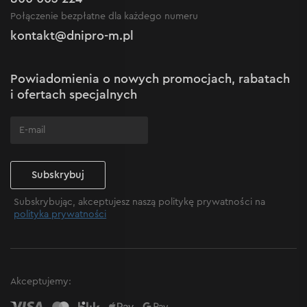
Regulamin sklepu internetowego
Nowości
Połączenie bezpłatne dla każdego numeru
Reklamacje i skargi
Polityka prywatności
kontakt@dnipro-m.pl
Ustawienia plików cookie
Polityka Cookies
Mapa witryny
Powiadomienia o nowych promocjach, rabatach
Często zadawane pytania
i ofertach specjalnych
Subskrybuj
Subskrybując, akceptujesz naszą politykę prywatności na
polityka prywatności
Cechy
Zestaw zawiera 6 dielektrycznych wkrętaków
Akceptujemy:
magnetycznych w plastikowej walizce ułatwiającej