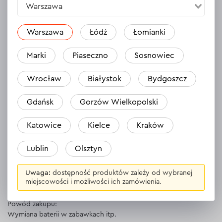
Warszawa
Odpowiedź
1 odpowiedź
Warszawa
Łódź
Łomianki
Viktor
Marki
Piaseczno
Sosnowiec
31.10.2023
Wrocław
Białystok
Bydgoszcz
Skąd wiadomo, które śrubokręty znajdują się w zestawie?
Odpowiedź
1 odpowiedź
Gdańsk
Gorzów Wielkopolski
Katowice
Kielce
Kraków
Vitaliy
Lublin
Olsztyn
29.10.2023
Uwaga:
dostępność produktów zależy od wybranej
Świetny zestaw śrubokrętów. Z przyjemnością wymieniam nimi
miejscowości i możliwości ich zamówienia.
baterie w różnych dziecięcych zabawkach. Radzą sobie ze
swoim zadaniem na hurra ))))
Powód zakupu:
Wymiana baterii w zabawkach itp.