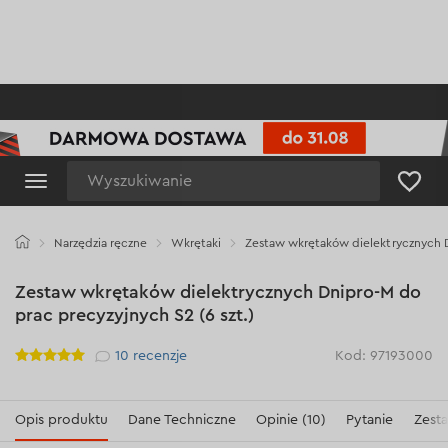
Wyszukiwanie
Narzędzia ręczne
Wkrętaki
Zestaw wkrętaków dielektrycznych Dn
Zestaw wkrętaków dielektrycznych Dnipro-M do
prac precyzyjnych S2 (6 szt.)
Рейтинг
10
recenzje
Kod: 97193000
Opis produktu
Dane Techniczne
Opinie (10)
Pytanie
Zest