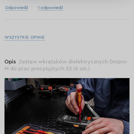
Odpowiedź
1 odpowiedź
WSZYSTKIE OPINIE
Opis
Zestaw wkrętaków dielektrycznych Dnipro-
M do prac precyzyjnych S2 (6 szt.)