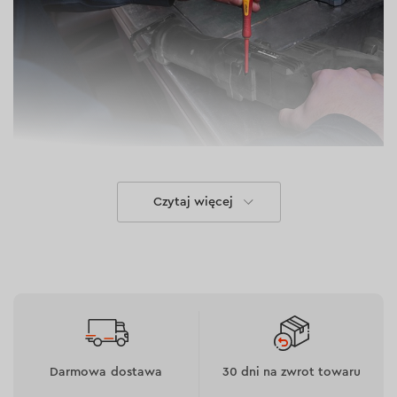
Niezawodność
Czytaj więcej
Do produkcji użyto stali S2 o twardości 58 HRC,
która zapewnia niezawodność i odporność na
zużycie.
Wkrętaki są wytrzymałe i będą służyć przez długi
czas dzięki tej technologii produkcji.
Darmowa dostawa
30 dni na zwrot towaru