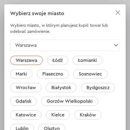
Wybierz swoje miasto
Opinie
Zostaw opinię
Wybierz miasto, w którym planujesz kupić towar lub
odebrać zamówienie.
Warszawa
Warszawa
Łódź
Łomianki
Marki
Piaseczno
Sosnowiec
Wrocław
Białystok
Bydgoszcz
Nikt jeszcze nie zostawił opinii na temat
Gdańsk
Gorzów Wielkopolski
tego produktu.
Bądź pierwszy
Katowice
Kielce
Kraków
Lublin
Olsztyn