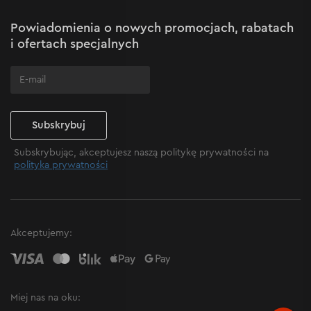
Mapa witryny
30 bitów 1/4" – PH, PZ, SL, Torx, Hex i Square do
Powiadomienia o nowych promocjach, rabatach
pracy z różnymi rodzajami mocowań;
Często zadawane pytania
i ofertach specjalnych
6 końcówek nasadowych 1/4" – od 4 do 12 mm;
uchwyt na bity 1/4" – do szybkiej wymiany bitów
podczas pracy;
adapter 1/4" – do stosowania końcówek
nasadowych;
Subskrybuj
plastikowa walizka – do uporządkowanego
Subskrybując, akceptujesz naszą politykę prywatności na
przechowywania i transportu wszystkich
polityka prywatności
elementów zestawu.
Akceptujemy:
Miej nas na oku: