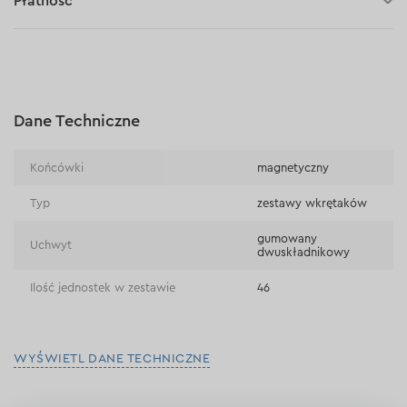
Płatność
Płatność za pobraniem (kurier DPD i InPost)
Płatności online (Blik, przelew online, płatność kartą, Google
Pay, Apple Pay, raty oraz płatności odroczone)
Płatność na rachunek bieżący (przelew tradycyjny)
Dane Techniczne
Płatność przy odbiorze w sklepie
Końcówki
magnetyczny
Typ
zestawy wkrętaków
gumowany
Uchwyt
dwuskładnikowy
Ilość jednostek w zestawie
46
WYŚWIETL DANE TECHNICZNE