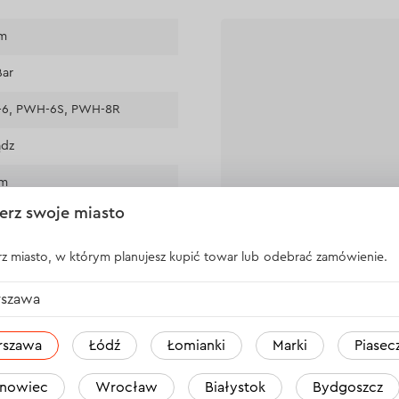
m
Bar
6, PWH-6S, PWH-8R
ądz
mm
erz swoje miasto
 kg
Nikt jeszcze 
z miasto, w którym planujesz kupić towar lub odebrać zamówienie.
szawa
rszawa
Łódź
Łomianki
Marki
Piasec
nowiec
Wrocław
Białystok
Bydgoszcz