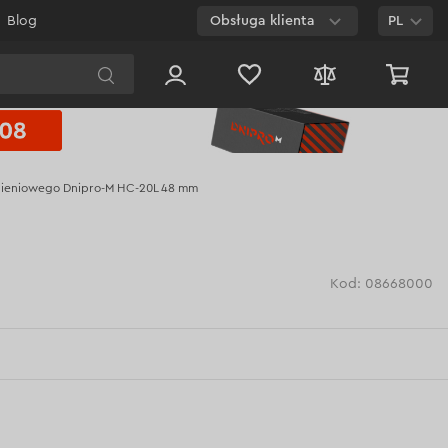
Blog
Obsługa klienta
PL
E-mail
Czat na
stronie
śnieniowego Dnipro-M HC-20L 48 mm
800 003 224
Połączenie
bezpłatne dla
każdego numeru
Kod: 08668000