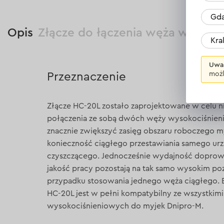
Gda
Opis
Złącze do łączenia węża wysok
Kr
Uwa
możl
Przeznaczenie
Złącze HC-20L zostało zaprojektowane w celu
połączenia ze sobą dwóch węży wysokociśnien
znacznie zwiększyć zasięg obszaru roboczego my
konieczność ciągłego przestawiania samego urz
czyszczącego. Jednocześnie wydajność doprow
jakość pracy pozostają na tak samo wysokim poz
przypadku stosowania jednego węża ciągłego. 
HC-20L jest w pełni kompatybilny ze wszystki
wysokociśnieniowych do myjek Dnipro-M.