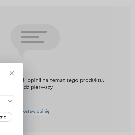
nie zostawił opinii na temat tego produktu.
Bądź pierwszy
Zostaw opinię
zno