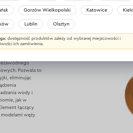
ńsk
Gorzów Wielkopolski
Katowice
Kiel
ociśnieniowego Dnipro-M HC-20L 48 mm
aków
Lublin
Olsztyn
ga:
dostępność produktów zależy od wybranej miejscowości i
iwości ich zamówienia.
 niezawodnego
iowych. Pozwala to
jki, eliminując
ądzenia
adzania wody i
iomie, jak w
Element łączący
mi modelami węży