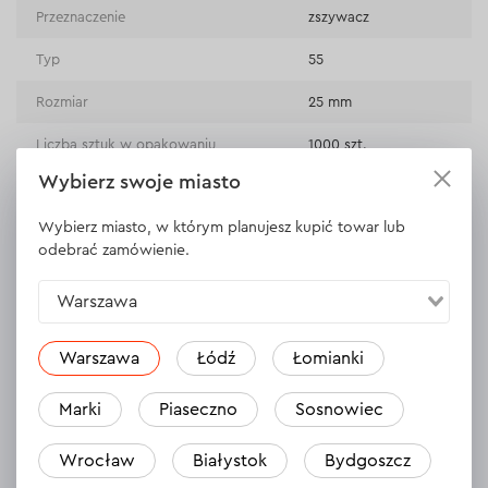
Przeznaczenie
zszywacz
Typ
55
Rozmiar
25 mm
Liczba sztuk w opakowaniu
1000 szt.
Wybierz swoje miasto
stal hartowana,
Materiał
ocynkowana
Wybierz miasto, w którym planujesz kupić towar lub
Twardość
1000Н/mm
odebrać zamówienie.
Szerokość
5,8 mm
Warszawa
Warszawa
Łódź
Łomianki
WYŚWIETL DANE TECHNICZNE
Marki
Piaseczno
Sosnowiec
Wrocław
Białystok
Bydgoszcz