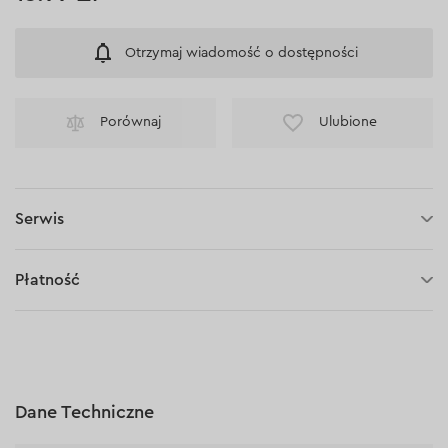
Otrzymaj wiadomość o dostępności
Porównaj
Ulubione
Serwis
30 dni na zwrot (towaru)
Płatność
Płatność za pobraniem (kurier DPD i InPost)
Płatności online (Blik, przelew online, płatność kartą, Google
Pay, Apple Pay, raty oraz płatności odroczone)
Płatność na rachunek bieżący (przelew tradycyjny)
Dane Techniczne
Płatność przy odbiorze w sklepie