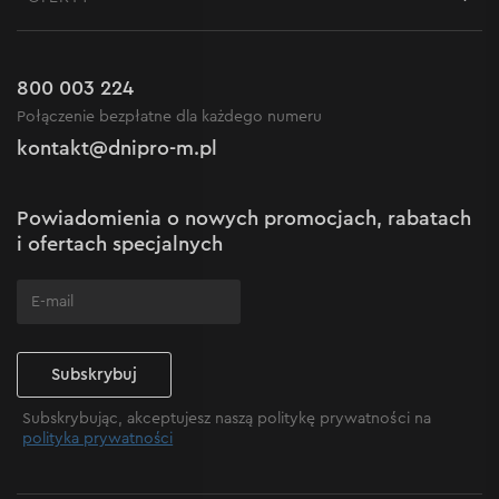
Dostawa i płatność
Aktualności
Promocje
Zwrot
Kariera w Dnipro-M
Outlet do -50%
Gwarancja i serwis
800 003 224
Regulamin sklepu internetowego
Nowości
Połączenie bezpłatne dla każdego numeru
Reklamacje i skargi
Polityka prywatności
kontakt@dnipro-m.pl
Ustawienia plików cookie
Polityka Cookies
Mapa witryny
Powiadomienia o nowych promocjach, rabatach
Często zadawane pytania
i ofertach specjalnych
Subskrybuj
Subskrybując, akceptujesz naszą politykę prywatności na
polityka prywatności