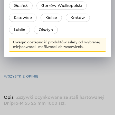
Opinie
1
Zostaw opinię
Gdańsk
Gorzów Wielkopolski
Stefan
Katowice
Kielce
Kraków
01.03.2024
Lublin
Olsztyn
Doskonała obsługa, profesjonalne doradztwo i skutecznie
dopasowowany produkt do moich potrzeb, co skutkowało
udanym zakupem!!!
Uwaga:
dostępność produktów zależy od wybranej
miejscowości i możliwości ich zamówienia.
Odpowiedź
1 odpowiedź
WSZYSTKIE OPINIE
Opis
Zszywki ocynkowane ze stali hartowanej
Dnipro-M 55 25 mm 1000 szt.