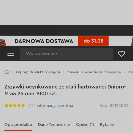
Wyszukiwanie
Osprzęt do elektronarzędzi
Zszywki i gwozdzie do zszywaczy
Zsz
Zszywki ocynkowane ze stali hartowanej Dnipro-
M 55 25 mm 1000 szt.
Рейтинг
1
informacja zwrotna
Kod: 82195002
Opis produktu
Dane Techniczne
Opinie (1)
Pytanie