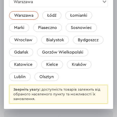
Warszawa
Відгуки
Warszawa
Łódź
Łomianki
Marki
Piaseczno
Sosnowiec
Пневматичний степлер Dnipro-M
Пневма
PN-30P
PN-22
Wrocław
Białystok
Bydgoszcz
25.11.2024
Lekki, łatwy w obsłudze i bardzo skuteczny.
Spisuje
Gdańsk
Gorzów Wielkopolski
Polecam !!!
Katowice
Kielce
Kraków
Lublin
Olsztyn
Зверніть увагу:
доступність товарів залежить від
обраного населеного пункту та можливості їх
замовлення.