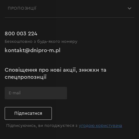
Контакти
Блог
ПРОПОЗИЦІЇ
Доставка і оплата
Новини
Акції
Повернення
Кар'єра в Dnipro-M
Розпродаж до -50%
Гарантія та сервіс
800 003 224
Регламент інтернет-магазину
Новинки
Безкоштовно з будь-якого номеру
Рекламації та скарги
Політика конфіденційності
kontakt@dnipro-m.pl
Налаштування cookies
Політика Cookies
Карта сайту
Сповіщення про нові акції, знижки та
Поширені запитання
спецпропозиції
Підписатися
Підписуючись, ви погоджуєтеся з
угодою користувача