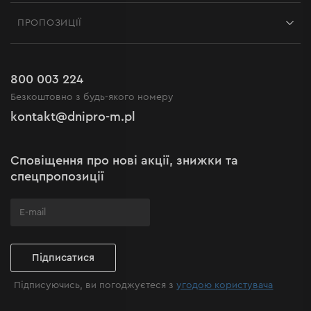
Контакти
Блог
ПРОПОЗИЦІЇ
Доставка і оплата
Новини
Акції
Повернення
Кар'єра в Dnipro-M
Розпродаж до -50%
Гарантія та сервіс
800 003 224
Регламент інтернет-магазину
Новинки
Безкоштовно з будь-якого номеру
Рекламації та скарги
Політика конфіденційності
kontakt@dnipro-m.pl
Налаштування cookies
Політика Cookies
Карта сайту
Сповіщення про нові акції, знижки та
Поширені запитання
спецпропозиції
Підписатися
Підписуючись, ви погоджуєтеся з
угодою користувача