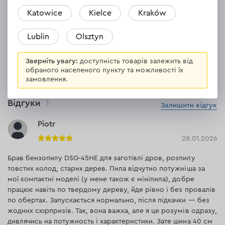
Максимальна швидкість ланцюга
21 м/с
Katowice
Kielce
Kraków
Lublin
Olsztyn
ВСІ ХАРАКТЕРИСТИКИ
Зверніть увагу:
доступність товарів залежить від
обраного населеного пункту та можливості їх
замовлення.
Відгуки
1
Залишити відгук
Piotr
28.01.2026
Брав бензопилу DSG-45HE для заготівлі дров, розпилу
товстих колод, старих дерев. Пила відчутно потужніша за
мої компактні моделі (у мене також є мініпила), добре
працює навіть по твердому дереву, йде рівно і без провалів
по обертах. Запускається нормально, після підкачки — без
жодних сюрпризів. Так, вона важка, але я це розумів одразу,
дивлячись на потужность і характеристики. Зате шина 40 см