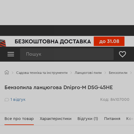
Пошук
Садова техніка та інструменти
Ланцюгові пили
Бензопили
Бензопила ланцюгова Dnipro-M DSG-45HE
Рейтинг
1
відгук
Код: 84107000
Все про товар
Характеристики
Відгуки (1)
Питання
Ком