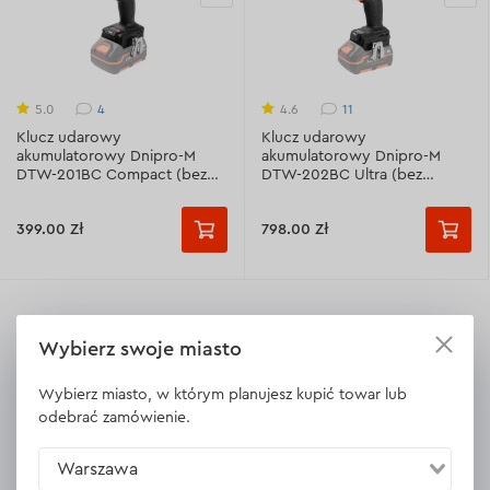
4
11
5.0
4.6
Klucz udarowy
Klucz udarowy
akumulatorowy Dnipro-M
akumulatorowy Dnipro-M
DTW-201BC Compact (bez
DTW-202BC Ultra (bez
akumulatora i ładowarki)
akumulatora i ładowarki)
399.00 Zł
798.00 Zł
Wybierz swoje miasto
Klucze udarowe akumulatorowe
Wybierz miasto, w którym planujesz kupić towar lub
odebrać zamówienie.
Dnipro-M w Polsce
Warszawa
Akumulatorowy klucz udarowy to ręczne