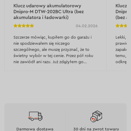
Klucz udarowy akumulatorowy
Klucz 
Rodzaj prac, częstotliwość użytkowania oraz warunki
Dnipro-M DTW-202BC Ultra (bez
Dnipr
eksploatacji określają, jaki akumulatorowy klucz udarowy
akumulatora i ładowarki)
(bez a
najlepiej kupić do konkretnych zadań. Podstawowe
04.02.2026
kryteria wyboru bezprzewodowego klucza udarowego:
Szczerze mówiąc, kupiłem go do garażu i
Lekki, m
napięcie i pojemność akumulatora. Wpływają na
nie spodziewałem się niczego
prawie 
moc narzędzia, czas autonomicznej pracy oraz
szczególnego, ale muszę przyznać, że to
zapakow
możliwość wykonywania intensywnych lub
świetny wybór w tej cenie. Przez pół roku
temu, g
długotrwałych operacji bez konieczności
nie zawiódł ani razu. Już zdążyłem go
odkręca
ładowania. Do regularnego, profesjonalnego
polecić znajomym 👍
wszystki
użytku optymalnym wyborem są modele 20V z
Co więc
akumulatorami o dużej pojemności;
moment obrotowy. Określa maksymalną siłę, jaką
zatrzymu
akumulatorowy klucz impulsowy jest w stanie
temu uży
przyłożyć do elementu złącznego podczas
musiałe
dokręcania lub odkręcania. Im większy moment
obrotowy, tym łatwiej wykonywać prace z
dużymi, zardzewiałymi i zapieczonymi nakrętkami,
śrubami oraz innymi połączeniami gwintowanymi –
nawet w trudnych warunkach eksploatacji;
tryby i funkcje pracy. Nowoczesne akumulatorowe
Darmowa dostawa
30 dni na zwrot towaru