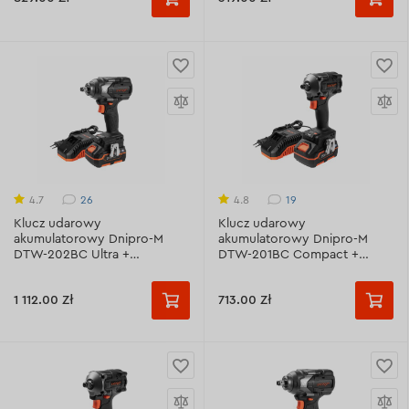
26
19
4.7
4.8
Klucz udarowy
Klucz udarowy
akumulatorowy Dnipro-M
akumulatorowy Dnipro-M
DTW-202BC Ultra +
DTW-201BC Compact +
Akumulator BP-240 +
Akumulator BP-240 +
Ładowarka FC-230
Ładowarka FC-230
1 112.00 Zł
713.00 Zł