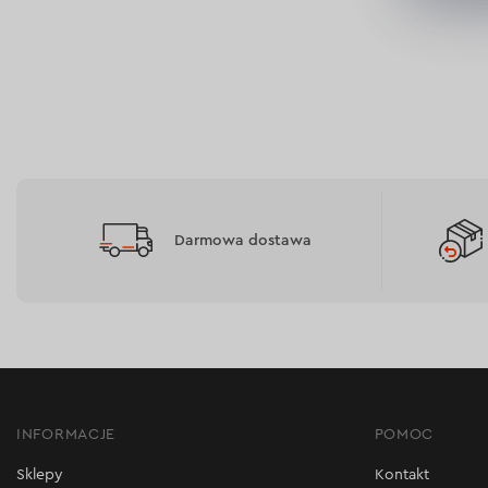
Maksymalne zużycie paliwa:
1,1 l/h
Maksymalne zużycie pal
Uzwojenie alternatora:
miedź
Uzwojenie alternatora:
Typ rozruchu:
ręczny
Typ rozruchu:
ręczny
Wyświetl dane techniczne >
Wyświetl dane technicz
Darmowa dostawa
INFORMACJE
POMOC
Sklepy
Kontakt