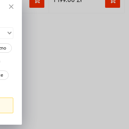
 Zł
1 199.00 Zł
onowa:
2,8 kW
Moc znamionowa:
2.5 kW
zużycie paliwa:
1,2 l/g
Maksymalne zużycie paliwa:
1 l/h
u:
rozrusznik
Typ rozruchu:
ręczny
/ręczny
Rozmiar:
605х445х455 mm
zno
5х445х455 mm
Wyświetl dane techniczne >
ne techniczne >
ce