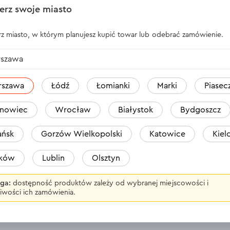
2 999.00 Zł
1 499.00
erz swoje miasto
W
Moc znamionowa:
5 kW
Moc znami
z miasto, w którym planujesz kupić towar lub odebrać zamówienie.
iwa:
2,4 l/h
Maksymalne zużycie paliwa:
1,8 l/h
Maksymalne 
szawa
k
Typ rozruchu:
rozrusznik
Typ rozruch
elektryczny/ręczny
elektryczny
rszawa
Łódź
Łomianki
Marki
Piasec
 mm
Rozmiar:
815x530x560 mm
Rozmiar:
60
nowiec
Wrocław
Białystok
Bydgoszcz
ne >
Wyświetl dane techniczne >
Wyświetl da
ńsk
Gorzów Wielkopolski
Katowice
Kiel
aków
Lublin
Olsztyn
GX-30I
ga:
dostępność produktów zależy od wybranej miejscowości i
pny
iwości ich zamówienia.
 W