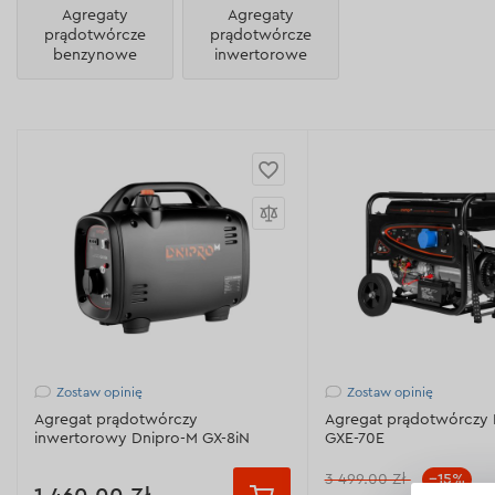
Agregaty
Agregaty
prądotwórcze
prądotwórcze
benzynowe
inwertorowe
Zostaw opinię
Zostaw opinię
Agregat prądotwórczy
Agregat prądotwórczy 
inwertorowy Dnipro-M GX-8iN
GXE-70E
3 499.00 Zł
--15%