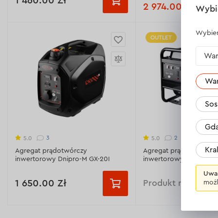
1 460.00 Zł
2 974.00 Zł
Wybi
Wyjście DC:
nie
Moc znamionowa:
7 k
Wybier
OUTLET
Moc znamionowa:
700 W
Maksymalne zużycie pal
War
Maksymalna moc:
800 W
Typ rozruchu:
rozruszni
elektryczny/ręczny
Typ rozruchu:
ręczny
Wa
Rozmiar:
815x525x545
Wyświetl dane techniczne >
Sos
Wyświetl dane technicz
Gda
3
2
5.0
5.0
Kr
Agregat prądotwórczy
Agregat prądotwórczy
inwertorowy Dnipro-M GX-20I
inwertorowy Dnipro-M 
Uwa
1 650.00 Zł
Produkt niedostę
możl
Maksymalna moc:
2200 W
Maksymalna moc:
3300