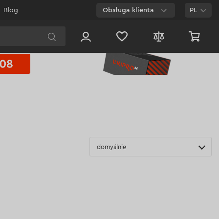
Blog
Obsługa klienta
PL
E-mail
Czat na
stronie
800 003 224
Połączenie
bezpłatne dla
każdego numeru
domyślnie