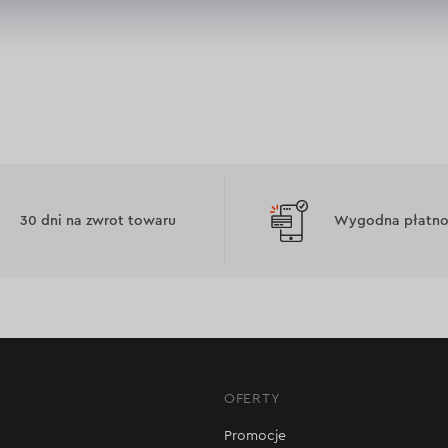
iwa:
1,5 l/g
miedź
ne >
30 dni na zwrot towaru
Wygodna płatnoś
OFERTY
Promocje