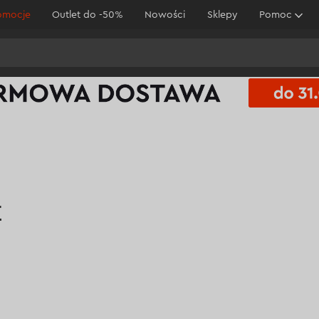
omocje
Outlet do -50%
Nowości
Sklepy
Pomoc
E