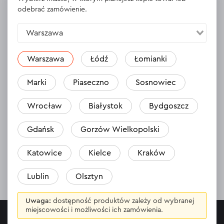
odebrać zamówienie.
Warszawa
Warszawa
Łódź
Łomianki
Marki
Piaseczno
Sosnowiec
Darmowa dostawa
30 dni na zwrot towaru
Wrocław
Białystok
Bydgoszcz
Gdańsk
Gorzów Wielkopolski
Wygodna płatność
Profesjonalna usługa
online
wsparcia
Katowice
Kielce
Kraków
Lublin
Olsztyn
Uwaga:
dostępność produktów zależy od wybranej
miejscowości i możliwości ich zamówienia.
INFORMACJE