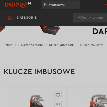
Warszawa
Pr
Wyszukiwanie
KATEGORIE
Dnipro-M
Narzędzia ręczne
Klucze i grzechotki
Klucze imbusowe
KLUCZE IMBUSOWE