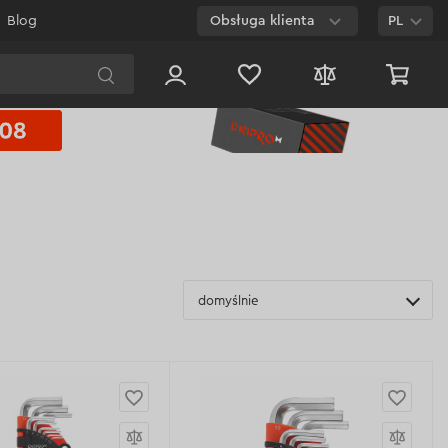
Blog
Obsługa klienta
PL
E-mail
Czat na
stronie
800 003 224
Połączenie
bezpłatne dla
każdego numeru
domyślnie