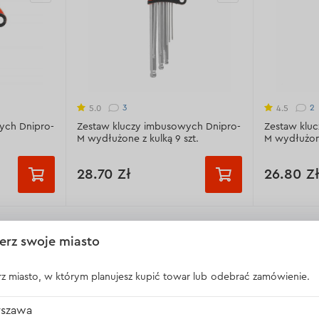
3
2
5.0
4.5
ych Dnipro-
Zestaw kluczy imbusowych Dnipro-
Zestaw klu
M wydłużone z kulką 9 szt.
M wydłużone
28.70 Zł
26.80 Z
)
Typ:
HEX (sześciokątny)
Typ:
HEX (s
erz swoje miasto
niu:
9 szt.
Liczba sztuk w opakowaniu:
9 szt.
Liczba sztu
Długość:
74-172 mm
Długość:
7
z miasto, w którym planujesz kupić towar lub odebrać zamówienie.
Materiał:
stal 6150CR-V
Materiał:
st
szawa