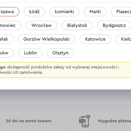
ne >
Wyświetl dane techniczne >
Wyświetl da
rszawa
Łódź
Łomianki
Marki
Piasec
Zestaw kluczy imbusowych
nowiec
Wrocław
Białystok
Bydgoszcz
03.03.2025
Być może już napisaliśmy.
ńsk
Gorzów Wielkopolski
Katowice
Kiel
Byłoby miło dodać 14, 17, 19 
aków
Lublin
Olsztyn
ga:
dostępność produktów zależy od wybranej miejscowości i
iwości ich zamówienia.
30 dni na zwrot towaru
Wygodna płatnoś