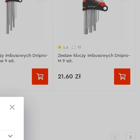
11
4.6
czy imbusowych Dnipro-
Zestaw kluczy imbusowych Dnipro-
 9 szt.
M 9 szt.
ł
21.60 Zł
ześciokątny)
Typ:
HEX (sześciokątny)
k w opakowaniu:
9 szt.
Liczba sztuk w opakowaniu:
9 szt.
4-172 mm
Długość:
45-112 mm
al 6150CR-V
Materiał:
stal 6150CR-V