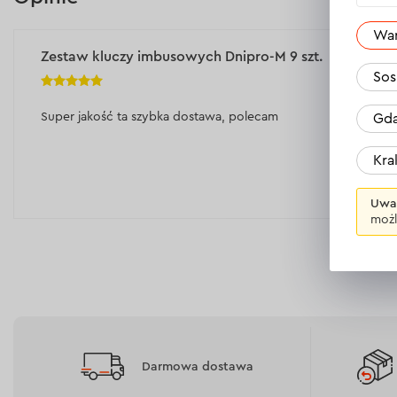
Wyświetl dane techniczne >
Wyświetl dane technicz
Wa
Zestaw kluczy imbusowych Dnipro-M 9 szt.
Sos
Super jakość ta szybka dostawa, polecam
Gda
Kr
Uwa
możl
Darmowa dostawa