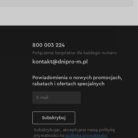
800 003 224
Połączenie bezpłatne dla każdego numeru
kontakt@dnipro-m.pl
Powiadomienia o nowych promocjach,
rabatach i ofertach specjalnych
Subskrybuj
Subskrybując, akceptujesz naszą politykę
prywatności na
polityka prywatności