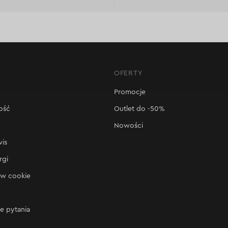
OFERTY
Promocje
ość
Outlet do -50%
Nowości
wis
rgi
ów cookie
e pytania