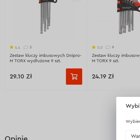
5
9
4.4
5.0
Zestaw kluczy imbusowych Dnipro-
Zestaw kluczy imbusow
M TORX wydłużone 9 szt.
M TORX 9 szt.
29.10 Zł
24.19 Zł
Typ:
TORX (z gniazdem)
Typ:
TORX (z gniazdem
Wybi
Liczba sztuk w opakowaniu:
9 szt.
Liczba sztuk w opakowa
Długość:
74-172 mm
Długość:
45-112 mm
Wybier
Materiał:
stal 6150CR-V
Materiał:
stal 6150CR-V
War
Opinie