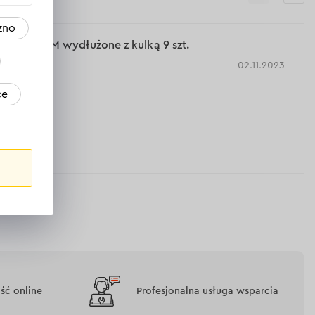
ne techniczne >
Wyświetl dane techniczne >
zno
 Dnipro-M wydłużone z kulką 9 szt.
02.11.2023
ce
do zakresu.
ć online
Profesjonalna usługa wsparcia