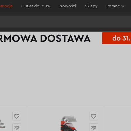
omocje
Outlet do -50%
Nowości
Sklepy
Pomoc