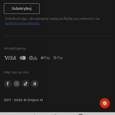
Subskrybuj
Subskrybując, akceptujesz naszą politykę prywatności na
polityka prywatności
Akceptujemy:
Miej nas na oku:
facebook
instagram
TikTok
Allegro
2011 - 2026 © Dnipro-M