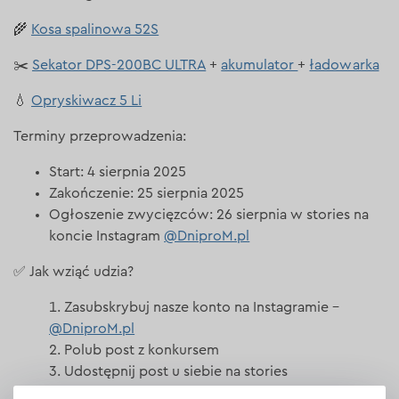
🌾
Kosa spalinowa 52S
✂️
Sekator DPS-200BC ULTRA
+
akumulator
+
ładowarka
💧
Opryskiwacz 5 Li
Terminy przeprowadzenia:
Start: 4 sierpnia 2025
Zakończenie: 25 sierpnia 2025
Ogłoszenie zwycięzców: 26 sierpnia w stories na
koncie Instagram
@DniproM.pl
✅ Jak wziąć udzia?
Zasubskrybuj nasze konto na Instagramie –
@DniproM.pl
Polub post z konkursem
Udostępnij post u siebie na stories
Oznacz w komentarzu co najmniej dwóch