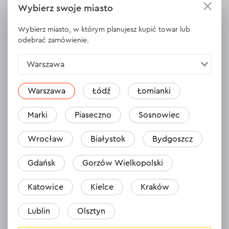
Wybierz swoje miasto
znajomych i napisz w jednym zdaniu, dlaczego
potrzebujesz narzędzia, na przykład: «Bo mój ogród
Wybierz miasto, w którym planujesz kupić towar lub
już od dawna daje znać, że czas na porządek» albo
odebrać zamówienie.
«Aby w końcu nie pożyczać narzędzi od sąsiada»
Warszawa
🔸Można zostawić wiele komentarzy, ale w losowaniu
bierze udział tylko jeden – pierwszy!
Warszawa
Łódź
Łomianki
🔸 Twój profil musi być publiczny abyśmy mogli
sprawdzić spełnienie warunków.
Marki
Piaseczno
Sosnowiec
🌱 Dlaczego warto wziąć udział?
Wrocław
Białystok
Bydgoszcz
Ten konkurs to doskonała okazja, aby odnowić narzędzia,
Gdańsk
Gorzów Wielkopolski
przygotować ogród na jesień i po prostu sprawić sobie
przyjemność. Z wysokiej jakości sprzętem praca w
Katowice
Kielce
Kraków
ogrodzie to prawdziwa przyjemność!
🔧 Niech marzenia o idealnym ogrodzie staną się
Lublin
Olsztyn
rzeczywistością – dołącz do konkursu już teraz!