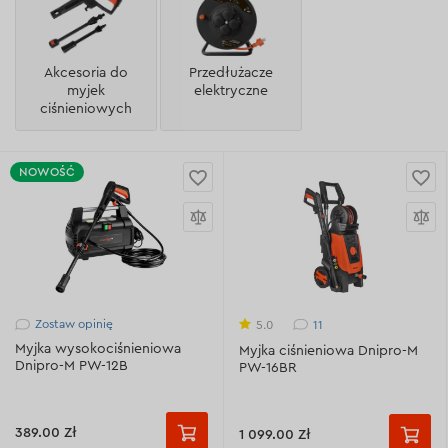
Akcesoria do
Przedłużacze
myjek
elektryczne
ciśnieniowych
NOWOŚĆ
Zostaw opinię
11
5.0
Myjka wysokociśnieniowa
Myjka ciśnieniowa Dnipro-M
Dnipro-M PW-12B
PW-16BR
389.00 Zł
1 099.00 Zł