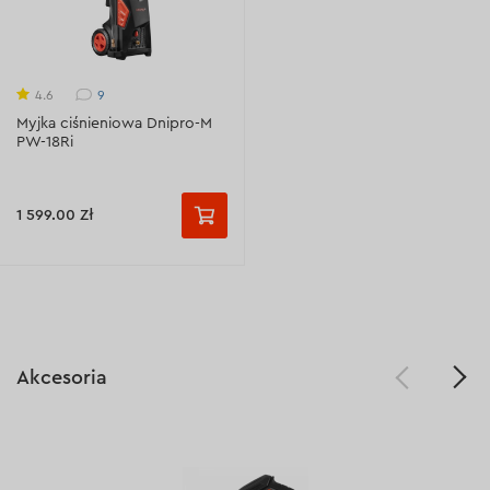
9
4.6
Myjka ciśnieniowa Dnipro-M
PW-18Ri
1 599.00 Zł
Akcesoria