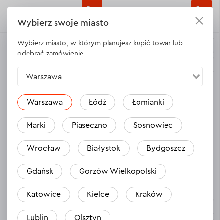
10.80 Zł
10.80 Zł
Wybierz swoje miasto
Wybierz miasto, w którym planujesz kupić towar lub
odebrać zamówienie.
Warszawa
Warszawa
Łódź
Łomianki
2
1
5.0
5.0
Marki
Piaseczno
Sosnowiec
Rękawice gospodarcze
Rękawice gospodarcze
Dnipro-M Glass Master
Dnipro-M Anticut odporne na
chroniące przed
przecięcie 10r
Wrocław
Białystok
Bydgoszcz
uszkodzeniami
mechanicznymi
Gdańsk
Gorzów Wielkopolski
9.70 Zł
24.60 Zł
Katowice
Kielce
Kraków
Lublin
Olsztyn