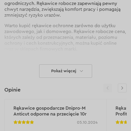
ogrodniczych. Rękawice robocze zapewniają pewny
chwyt narzędzia, zwiększają komfort pracy i pomagają
zmniejszyć ryzyko urazów.
Warto kupić rękawice ochronne zarówno do użytku
zawodowego, jak i domowego. Rękawice robocze cena,
których zależy od przeznaczenia, materiału, poziomu
ochrony i cech konstrukcyjnych, można kupić online
oraz w sklepach firmowych marki.
Kto potrzebuje rękawic
ochronnych?
Pokaż więcej
W zależności od warunków użytkowania, materiału i
Opinie
poziomu ochrony rękawice robocze mocne zapewniają
bezpieczeństwo i komfort podczas pracy z narzędziami
ręcznymi i elektronarzędziami, metalem, szkłem,
materiałami budowlanymi, narzędziami ogrodniczymi
Rękawice gospodarcze Dnipro-M
Rękawi
oraz sprzętem produkcyjnym. Grupy użytkowników,
Anticut odporne na przecięcie 10r
Profit 
którym warto kupić rękawice robocze Dnipro-M:
05.10.2024
monterzy. Rękawice montażowe zapewniają