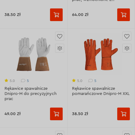
podszewką
38.50 Zł
64.00 Zł
5
5
5.0
5.0
Rękawice spawalnicze
Rękawice spawalnicze
Dnipro-M do precyzyjnych
pomarańczowe Dnipro-M XXL
prac
49.00 Zł
38.50 Zł