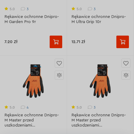
3
3
5.0
5.0
Rękawice ochronne Dnipro-
Rękawice ochronne Dnipro-
M Garden Pro 9r
M Ultra Grip 10r
7.20 Zł
12.71 Zł
4
3
5.0
5.0
Rękawice ochronne Dnipro-
Rękawice ochronne Dnipro-
M Master przed
M Master przed
uszkodzeniami
uszkodzeniami
mechanicznymi 9r
mechanicznymi 10r