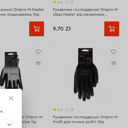
2
5.0
астичний
ахисні Dnipro-M Master
Рукавички господарські Dnipro-M
чних пошкоджень 10p
Glass Master від механічних
еристики >
пошкоджень
9.70 Zł
Призначення:
для роботи зі
склом та металом
ір
10 розмір
Розмір:
10 розмір
Матеріал:
бавовна (латексний
я:
від механічних
облив)
нь
Манжет:
еластичний
 розмір
авовна, поліестер
Всі характеристики >
астичний
2
5.0
я.
господарські Dnipro-M
Рукавички господарські Dnipro-M
еристики >
кість до порізів 11р
Profit для точних робіт 10p