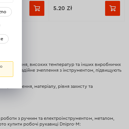
5.20 Zł
zno
Розмір:
ір
10 розмір
9 розмір
10 розмір
ce
ір
Призначення:
для точних робіт
Розмір:
10 розмір
я:
від пошкоджень
ізів, стирання, високих температур та інших виробничих
го
гострих матеріалів
езпечують надійне зчеплення з інструментом, підвищують
Матеріал:
поліестер/поліуретан
розмір
Манжет:
еластичний
д призначення, матеріалу, рівня захисту та
одвійне покриття з
о латексу
Всі характеристики >
астичний
еристики >
с роботи з ручним та електроінструментом, металом,
рто купити робочі рукавиці Dnipro-M: