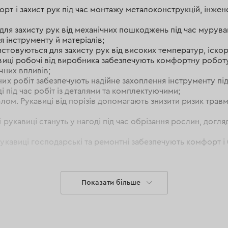
рт і захист рук під час монтажу металоконструкцій, інжен
 для захисту рук від механічних пошкоджень під час мурув
я інструменту й матеріалів;
стовуються для захисту рук від високих температур, іскор
авиці робочі від виробника забезпечують комфортну роботу
чних впливів;
их робіт забезпечують надійне захоплення інструменту під
і під час робіт із деталями та комплектуючими;
алом. Рукавиці від порізів допомагають знизити ризик трав
 рукавиці стануть у нагоді під час обрізання рослин, догл
укавиці господарські та ремонтні забезпечують комфорт і 
 роботи, а й інші засоби індивідуального захисту.
Протиш
аднанням.
Захисні окуляри
потрібні для захисту очей від пи
Показати більше
інших робіт із підвищеним ризиком потрапляння частинок у 
ти