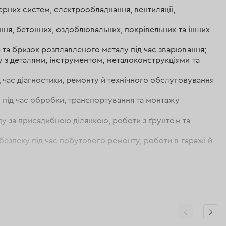
ерних систем, електрообладнання, вентиляції,
ання, бетонних, оздоблювальних, покрівельних та інших
 та бризок розплавленого металу під час зварювання;
 з деталями, інструментом, металоконструкціями та
 час діагностики, ремонту й технічного обслуговування
м під час обробки, транспортування та монтажу
яду за присадибною ділянкою, роботи з ґрунтом та
безпеку під час побутового ремонту, роботи в гаражі й
умові навушники
допомагають знизити вплив високого
лу, стружки та іскор, а щитки забезпечують додатковий
зону обличчя.