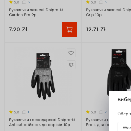
3
3
5.0
5.0
Рукавички захисні Dnipro-M
Рукавички захисні Dnip
Garden Pro 9р
Grip 10p
7.20 Zł
12.71 Zł
Призначення:
для точн
Розмір:
Розмір:
10 розмір
9 розмір
10 розмір
Матеріал:
нітрил,спанд
точка
Призначення:
від механічних
пошкоджень
Манжет:
еластичний
Розмір:
9 розмір
Всі характеристики >
Вибе
Матеріал:
поліестер/рельєфний
латекс
1
2
5.0
5.0
Оберіт
Манжет:
еластичний
Рукавички господарські Dnipro-M
Рукавички господарськ
Anticut стійкість до порізів 10p
Profit для точних робіт
War
Всі характеристики >