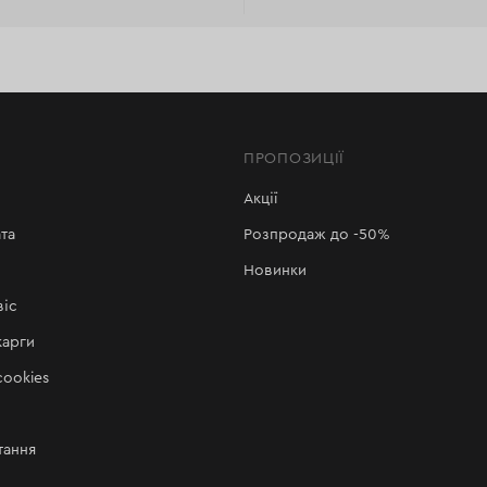
'єром, до пунктів видачі DPD або поштоматів InPost. Тако
мовивозом із фірмових магазинів Dnipro-M у Варшаві, Лодзі
ПРОПОЗИЦІЇ
Акції
та
Розпродаж до -50%
Новинки
віс
карги
ookies
тання