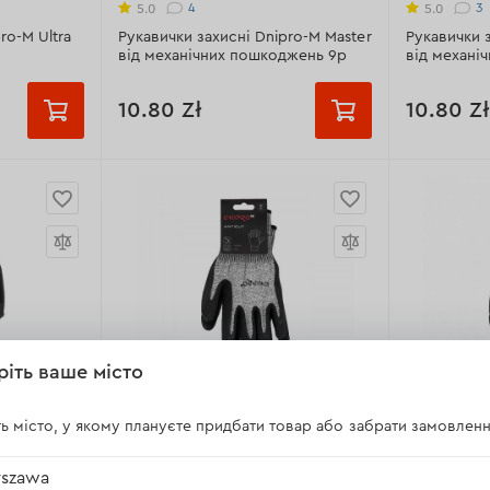
4
3
5.0
5.0
Манжет:
ел
ro-M Ultra
Рукавички захисні Dnipro-M Master
Рукавички з
від механічних пошкоджень 9р
від механі
Всі характ
10.80 Zł
10.80 Zł
их робіт
Розмір:
Розмір:
9 розмір
10 розмір
9 розм
екс, ПВХ-
Призначення:
від механічних
Призначенн
пошкоджень
пошкодже
Розмір:
9 розмір
Розмір:
10
ріть ваше місто
Матеріал:
бавовна, поліестер
Матеріал:
б
Манжет:
еластичний
Манжет:
ел
1
2
5.0
5.0
ь місто, у якому плануєте придбати товар або забрати замовленн
і Dnipro-M
Рукавички господарські Dnipro-M
Рукавички 
Всі характеристики >
Всі характ
 9р
Anticut стійкість до порізів 9р
Anticut стій
szawa