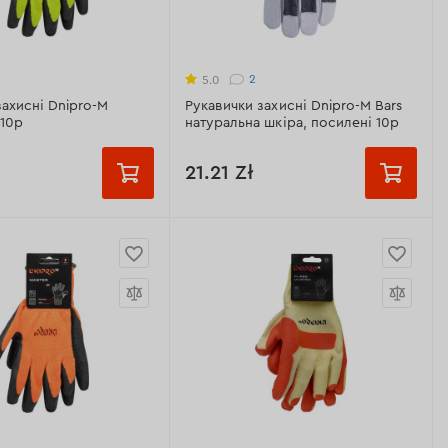
атуральна шкіра,
Всі характеристики >
 неопрен, нейлон,
2
5.0
захисні Dnipro-M
Рукавички захисні Dnipro-M Bars
еристики >
 10p
натуральна шкіра, посилені 10p
21.21 Zł
Призначення:
від механічних
пошкоджень
ір
10 розмір
Розмір:
10
Матеріал:
натуральна шкіра,
я:
від механічних
підкладка з бавовни
, для садових робіт
Манжет:
крага
 розмір
оліестер/рельєфний
Всі характеристики >