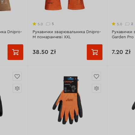
шкіра,
Матеріал:
поліестер, мікрофібра,
Матеріал:
н
ейлон,
поліуретан, спандекс
поліестер,
спандекс
5
2
5.0
5.0
Всі характеристики >
ка Dnipro-
Рукавички зварювальника Dnipro-
Рукавички 
Всі характ
M помаранчеві XXL
Garden Pro
38.50 Zł
7.20 Zł
рювальних
Призначення:
для зварювальних
Розмір:
робіт
9 розм
шкіра,
Матеріал:
натуральна шкіра,
я нитка
вогнестійка кевларовая нитка
Призначенн
біт
Модель:
помаранчеві
пошкоджень
Розмір:
XXL
Розмір:
10
Матеріал:
п
Всі характеристики >
латекс