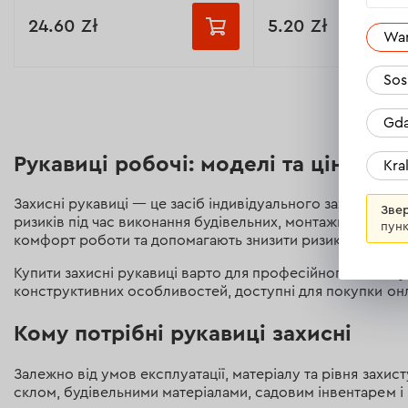
24.60 Zł
5.20 Zł
Wa
Sos
Розмір:
Розмір:
9 розмір
10 розмір
9 розмір
10 ро
Gda
11 розмір
Рукавиці робочі: моделі та ціни в D
Призначення:
для точн
Kr
Розмір:
9 розмір
Призначення:
від пошкоджень
Захисні рукавиці — це засіб індивідуального захисту, п
Звер
ріжучих та гострих матеріалів
ризиків під час виконання будівельних, монтажних, ремо
Матеріал:
поліестер/п
пунк
комфорт роботи та допомагають знизити ризик травмува
Розмір:
10 розмір
Манжет:
еластичний
Купити захисні рукавиці варто для професійного та побут
Матеріал:
подвійне покриття з
конструктивних особливостей, доступні для покупки онл
пресованого латексу
Всі характеристики >
Манжет:
еластичний
Кому потрібні рукавиці захисні
Всі характеристики >
Залежно від умов експлуатації, матеріалу та рівня захи
склом, будівельними матеріалами, садовим інвентарем і 