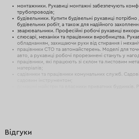
монтажники. Рукавиці монтажні забезпечують комфо
трубопроводів;
будівельники. Купити будівельні рукавиці потрібно
будівельних робіт, а також для надійного захопленн
зварювальники. Професійні робочі рукавиці викори
слюсарі, механіки та працівники виробництва. Рук
обладнанням, захищаючи руки від стирання і механі
працівники СТО та автомайстерень. Моделі для точн
авто, а рукавиці робочі прорезинені стануть у нагод
працівники, які працюють зі склом та листовим мет
матеріалів;
садівники та працівники комунальних служб. Садові
садовим інструментом;
домашні майстри та власники приватних будинків. Р
майстерні.
У нашому асортименті представлені не лише рукавиці для
рівня шуму під час роботи з електроінструментом і обл
захист обличчя під час різання, шліфування, косіння та 
Критерії вибору рукавиць для робо
Відгуки