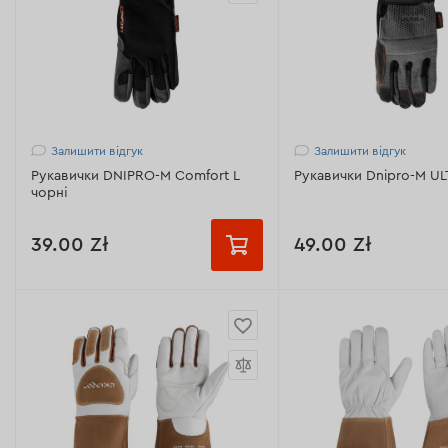
Залишити відгук
Залишити відгук
Рукавички DNIPRO-M Comfort L
чорні
39.00 Zł
49.00 Zł
Особливості:
підвищена
Особливості:
робота 
зносостійкість
сенсорними екранами
Призначення:
для роботи з
Призначення:
для роб
електроінструментом, ручним
електроінструментом,
інструментом і промисловим
інструментом і пром
обладнанням
обладнанням
Розмір:
L
Розмір:
XXL