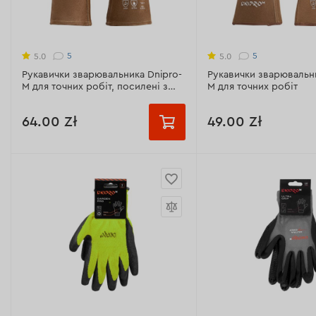
Матеріал:
поліестер, мікрофібра,
Матеріал:
натуральна 
поліуретан, спандекс
поліестер, неопрен, н
спандекс
5
5
5.0
5.0
Всі характеристики >
Рукавички зварювальника Dnipro-
Рукавички зварювальни
Всі характеристики >
M для точних робіт, посилені з
M для точних робіт
підкладкою
64.00 Zł
49.00 Zł
Призначення:
для зварювальних
Призначення:
для зва
робіт
робіт
Матеріал:
натуральна шкіра,
Матеріал:
натуральна 
вогнестійка кевларовая нитка
вогнестійка кевларова
Модель:
для точних робіт,
Модель:
для точних ро
посилені з підкладкою
Розмір:
9,5
Розмір:
XL
Всі характеристики >
Всі характеристики >