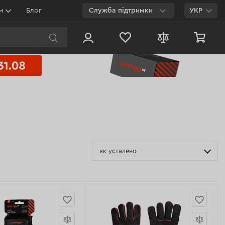
ям
Блог
Служба підтримки
УКР
E-mail
Чат на сайті
800 003 224
Безкоштовно з будь-
якого номеру
як усталено