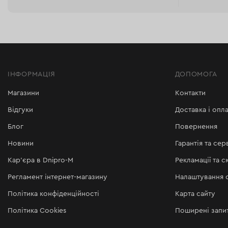
Замовити робочі рукавиці можна онлайн з доставкою кур
саду, зварювання або ремонту на 7 днів із подальшим са
ІНФОРМАЦІЯ
ДОПОМОГА
Магазини
Контакти
Відгуки
Доставка і опла
Блог
Повернення
Новини
Гарантія та сер
Кар'єра в Dnipro-M
Рекламації та с
Регламент інтернет-магазину
Налаштування c
Політика конфіденційності
Карта сайту
Політика Cookies
Поширені запи