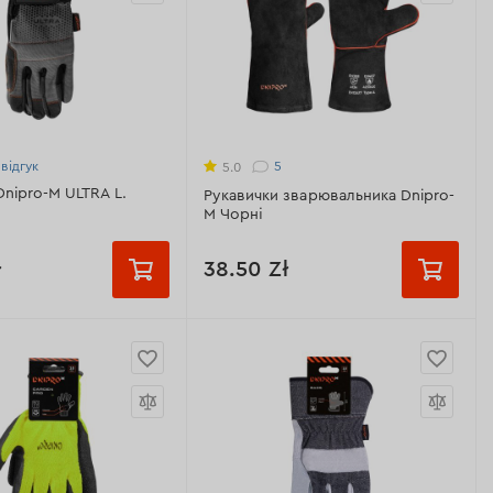
відгук
5
5.0
Dnipro-M ULTRA L.
Рукавички зварювальника Dnipro-
M Чорні
ł
38.50 Zł
і:
робота з
Призначення:
для зварювальних
и екранами
робіт
я:
для роботи з
Матеріал:
натуральна шкіра,
трументом, ручним
вогнестійка кевларовая нитка
том і промисловим
Модель:
Чорні
ям
Розмір:
XL