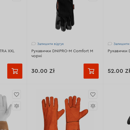
Залишити відгук
Залишити 
Рукавички Dnipro-M ULTRA XXL
Рукавички DNIPRO-M Comfort M
Рукавички 
чорні
30.00 Zł
52.00 Z
з
Особливості:
підвищена
Особливост
зносостійкість
сенсорним
оти з
Призначення:
для роботи з
Призначенн
 ручним
електроінструментом, ручним
електроінс
исловим
інструментом і промисловим
інструмен
обладнанням
обладнанн
Розмір:
M
Розмір:
L