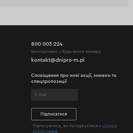
ж покупці мають можливість зарезервувати рукавиці для
 та Вроцлаві.
800 003 224
Безкоштовно з будь-якого номеру
kontakt@dnipro-m.pl
Сповіщення про нові акції, знижки та
спецпропозиції
Підписатися
Підписуючись, ви погоджуєтеся з
угодою
користувача