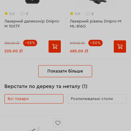
3
2
5.0
5.0
Лазерний далекомір Dnipro-
Лазерний рівень Dnipro-M
M 100TF
ML-816G
--25%
--30%
300.00 Zł
979.00 Zł
225.00 Zł
685.00 Zł
Показати більше
Верстати по дереву та металу (1)
Всі товари
Розпилювальні столи