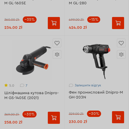
M GL-160SE
M GL-280
--35%
--15%
360.00 Zł
499.00 Zł
234.00 Zł
424.00 Zł
Залишити відгук
7
5.0
Фен промисловий Dnipro-M
Шліфмашина кутова Dnipro-
GH-203N
M GS-140SE (2021)
--30%
329.00 Zł
--30%
369.00 Zł
230.00 Zł
258.00 Zł