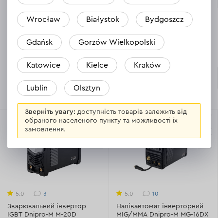
Wrocław
Białystok
Bydgoszcz
Показати більше
Gdańsk
Gorzów Wielkopolski
Зварювальне обладнання та аксесуари (4)
Katowice
Kielce
Kraków
Напівавтомати
Всі товари
зварювальні
Lublin
Olsztyn
Зверніть увагу:
доступність товарів залежить від
обраного населеного пункту та можливості їх
замовлення.
3
10
5.0
5.0
Зварювальний інвертор
Напівавтомат інверторний
IGBT Dnipro-M M-20D
MIG/MMA Dnipro-M MG-16DX