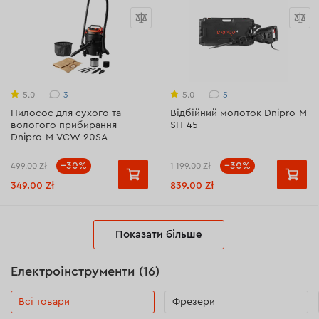
3
5
5.0
5.0
Пилосос для сухого та
Відбійний молоток Dnipro-M
вологого прибирання
SH-45
Dnipro-M VCW-20SA
--30%
--30%
499.00 Zł
1 199.00 Zł
349.00 Zł
839.00 Zł
Показати більше
Електроінструменти (16)
Всі товари
Фрезери