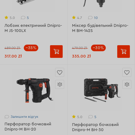
5
10
5.0
4.7
Лобзик електричний Dnipro-
Міксер будівельний Dnipro-
M JS-100LX
M BM-142S
--35%
--30%
489.00 Zł
479.00 Zł
317.00 Zł
335.00 Zł
Залишити відгук
5
5.0
Перфоратор бочковий
Перфоратор бочковий
Dnipro-M BH-20
Dnipro-M BH-30