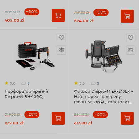
--30%
579.00 Zł
--30%
749.00 Zł
405.00 Zł
524.00 Zł
6
5
5.0
5.0
Перфоратор прямий
Фрезер Dnipro-M ЕR-210LX +
Dnipro-M RH-100Q
Набір фрез по дереву
PROFESSIONAL, хвостовик 8
мм 12 шт. (2021) + Окуляри
захисні EGT, прозорі
--20%
--30%
349.00 Zł
884.11 Zł
279.00 Zł
617.00 Zł