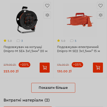
3
5
5.0
5.0
Подовжувач на котушці
Подовжувач електричний
Dnipro-M SE4 3x1,5мм² 20 м
Dnipro-M SE2 3x1,5мм² 15 м
--20%
--25%
279.00 Zł
174.00 Zł
223.00 Zł
130.00 Zł
Показати більше
Витратні матеріали (2)