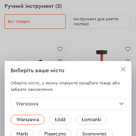
Ручний інструмент (3)
Інструмент для зняття
Всі товари
ізоляції
Виберіть ваше місто
Оберіть місто, у якому плануєте придбати товар або
забрати замовлення.
Залишити відгук
3
5.0
Ручний плиткоріз Dnipro-M
Кувалда Dnipro-M Ultra 1800
Warszawa
TC-1200
г
Warszawa
Łódź
Łomianki
--15%
689.00 Zł
--35%
75.90 Zł
585.00 Zł
49.00 Zł
Marki
Piaseczno
Sosnowiec