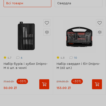
Всі товари
Свердла
6
10
4.7
4.8
Набір бурів і зубил Dnipro-
Набір свердел і біт Dnipro-
M 6 шт. в чохлі
M (62 шт.)
--35%
--30%
77.40 Zł
219.00 Zł
50.00 Zł
153.00 Zł