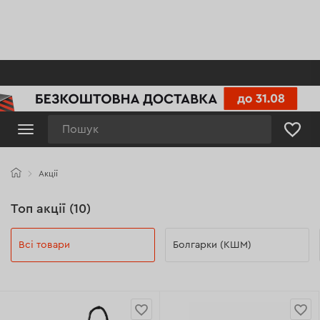
Пошук
Акції
Акції
Топ акції (10)
Всі товари
Болгарки (КШМ)