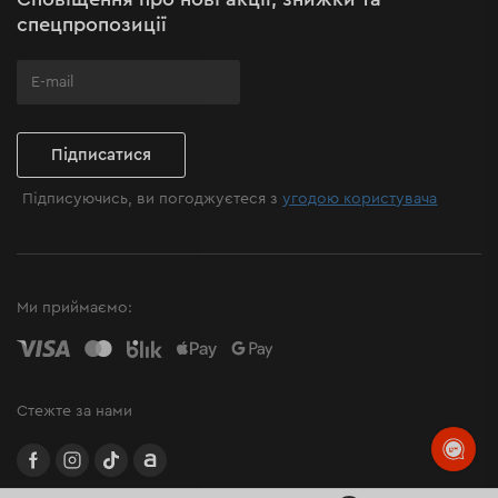
Поширені запитання
спецпропозиції
Підписатися
Підписуючись, ви погоджуєтеся з
угодою користувача
Ми приймаємо:
Стежте за нами
facebook
instagram
TikTok
Allegro