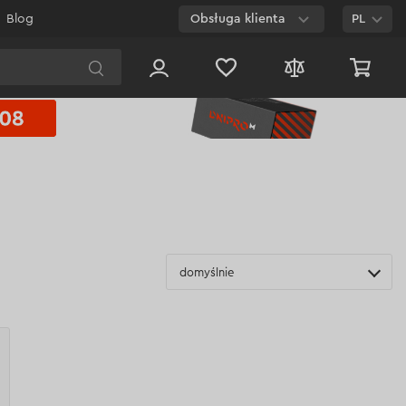
Blog
Obsługa klienta
PL
E-mail
Czat na
stronie
800 003 224
Połączenie
bezpłatne dla
każdego numeru
domyślnie