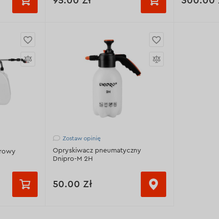
95.00 Zł
300.00 
dowania
Pojemność zbiornika:
2 l
Pojemność z
Typ akumulatora:
Akumulator
Typ akumula
tu:
18 mm
litowo-jonowy
Pojemność 
 l
Pojemność akumulatora:
2 Ah
Napięcie ak
Napięcie akumulatora:
3.7 V
0 min
Wyświetl da
Wyświetl dane techniczne >
ne >
Zostaw opinię
Opryskiwacz pneumatyczny
orowy
Dnipro-M 2H
50.00 Zł
L
Pojemność zbiornika:
2 L