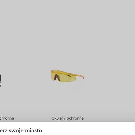
lator
Typ opryskiwacza:
Ręczny
Ciśnienie robocze:
1,5-3 Bar
:
2 Ah
Regulacja kształtu strumienia:
jest
,4 V
Wyświetl dane techniczne >
ne >
chronne
Okulary ochronne
erz swoje miasto