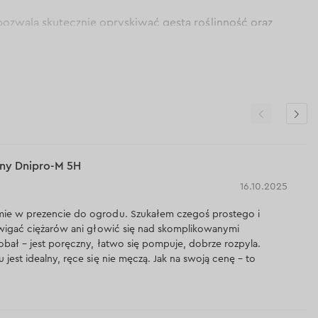
pozwala skutecznie opryskiwać gęstą roślinność oraz
 chemicznych, promieniowania UV oraz czynników
rzenoszenia zwiększają wygodę i efektywność pracy;
 obciążenie pleców i rąk, zapewniając komfortową pracę
model akumulatorowego lub ciśnieniowego opryskiwacza
ny Dnipro-M 5H
16.10.2025
dek, jak i do zastosowań na większą skalę w ogrodach czy
ie w prezencie do ogrodu. Szukałem czegoś prostego i
owanych centrach serwisowych.
źwigać ciężarów ani głowić się nad skomplikowanymi
obał – jest poręczny, łatwo się pompuje, dobrze rozpyla.
a terenie całej Polski realizujemy za pośrednictwem firmy
jest idealny, ręce się nie męczą. Jak na swoją cenę – to
ożna złożyć zamówienie online i odebrać towar osobiście