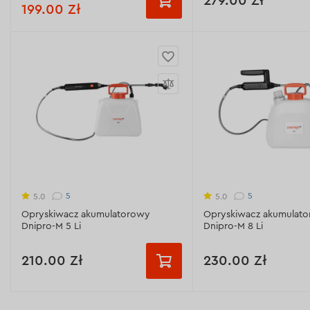
279.00 Zł
199.00 Zł
Pojemność zbiornika:
12 l
Wskaźnik poziomu nała
akumulatora:
jest
Typ akumulatora:
kwas ołowiowy
Średnica gwintu uchwy
Pojemność akumulatora:
8 Ah
Pojemność zbiornika:
12
Napięcie akumulatora:
12 V
Czas pracy na jednym
ładowaniu:
160/320/48
Wyświetl dane techniczne >
Wyświetl dane technicz
5
5
5.0
5.0
Opryskiwacz akumulatorowy
Opryskiwacz akumulat
Dnipro-M 5 Li
Dnipro-M 8 Li
210.00 Zł
230.00 Zł
Pojemność zbiornika:
5 L
Pojemność zbiornika:
8 