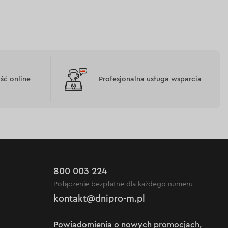
ć online
Profesjonalna usługa wsparcia
800 003 224
Połączenie bezpłatne dla każdego numeru
kontakt@dnipro-m.pl
Powiadomienia o nowych promocjach,