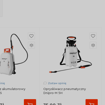
inię
Zostaw opinię
z akumulatorowy
Opryskiwacz pneumatyczny
6S
Dnipro-M 5H