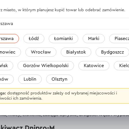
z miasto, w którym planujesz kupić towar lub odebrać zamówienie.
szawa
rszawa
Łódź
Łomianki
Marki
Piasec
nowiec
Wrocław
Białystok
Bydgoszcz
ńsk
Gorzów Wielkopolski
Katowice
Kiel
aków
Lublin
Olsztyn
ga:
dostępność produktów zależy od wybranej miejscowości i
iwości ich zamówienia.
nomiernej aplikacji cieczy: środków ochrony roślin, nawozó
w ogrodzie, warzywniku, a także do profesjonalnej pielęgna
ka, mocy, ciśnienia, zasięgu oprysku, długości węża i wyposa
yskiwacz Dnipro-M