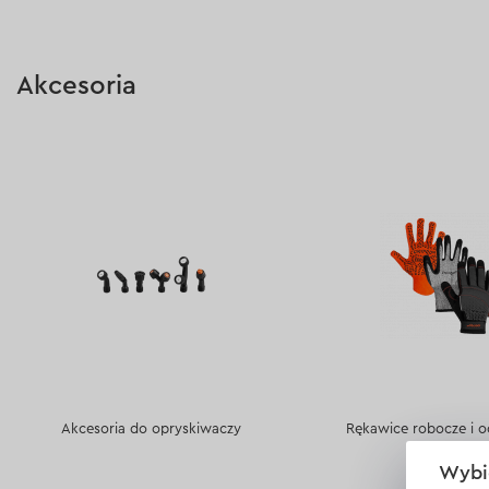
Typ akumulatora:
Akumulator
Typ akumulatora:
Akumu
litowo-jonowy
litowo-jonowy
Akcesoria
Pojemność akumulatora:
2,4 Ah
Pojemność akumulatora
Napięcie akumulatora:
3.7 V
Napięcie akumulatora:
7
Wyświetl dane techniczne >
Wyświetl dane technicz
Akcesoria do opryskiwaczy
Rękawice robocze i o
Wybi