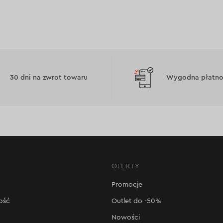
30 dni na zwrot towaru
Wygodna płatnoś
OFERTY
Promocje
ość
Outlet do -50%
Nowości