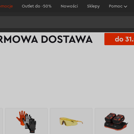
omocje
Outlet do -50%
Nowości
Sklepy
Pomoc