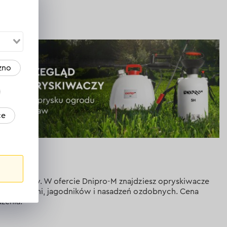
zno
ce
w lub wody. W ofercie Dnipro-M znajdziesz opryskiwacze
cji szklarni, jagodników i nasadzeń ozdobnych. Cena
żenia.