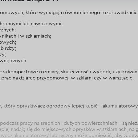
domowych, które wymagają równomiernego rozprowadzania ci
ochronnymi lub nawozowymi;
cznych;
ikach i w szklarniach;
dowych;
b rdzy;
zy;
ewnętrznych.
ą kompaktowe rozmiary, skuteczność i wygodę użytkowania. D
h prac na działce przydomowej, w szklarni czy w warsztacie.
, który opryskiwacz ogrodowy lepiej kupić – akumulatorowy
podczas pracy na średnich i dużych powierzchniach – są nieza
lepiej nadają się do miejscowych oprysków w szklarniach, na
skiwacz akumulatorowy lub ręczny może pomieścić, aby zapewn