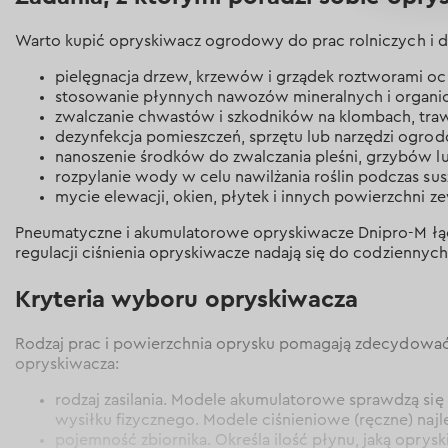
Warto kupić opryskiwacz ogrodowy do prac rolniczych i 
pielęgnacja drzew, krzewów i grządek roztworami 
stosowanie płynnych nawozów mineralnych i organi
zwalczanie chwastów i szkodników na klombach, trawn
dezynfekcja pomieszczeń, sprzętu lub narzędzi ogro
nanoszenie środków do zwalczania pleśni, grzybów lu
rozpylanie wody w celu nawilżania roślin podczas sus
mycie elewacji, okien, płytek i innych powierzchni z
Pneumatyczne i akumulatorowe opryskiwacze Dnipro-M łącz
regulacji ciśnienia opryskiwacze nadają się do codziennyc
Kryteria wyboru opryskiwacza
Rodzaj prac i powierzchnia oprysku pomagają zdecydować
opryskiwacza:
rodzaj zasilania. Modele akumulatorowe sprawdzą się 
wysiłku fizycznego. Modele ciśnieniowe (ręczne) naj
pojemność zbiornika. Określa ilość płynu, jaką opry