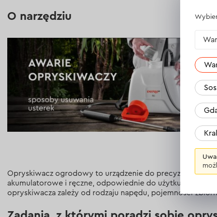
O narzędziu
Wybier
War
Wa
Sos
Gda
Kr
Uwa
możl
Opryskiwacz ogrodowy to urządzenie do precyzyjnej i rów
akumulatorowe i ręczne, odpowiednie do użytku domowego 
opryskiwacza zależy od rodzaju napędu, pojemności zbiorni
Zadania, z którymi poradzi sobie opr