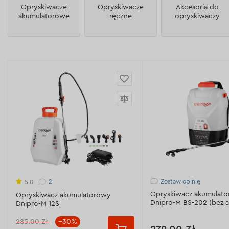
Opryskiwacze
Opryskiwacze
Akcesoria do
akumulatorowe
ręczne
opryskiwaczy
Zostaw opinię
2
5.0
Opryskiwacz akumulat
Opryskiwacz akumulatorowy
Dnipro-M BS-202 (bez 
Dnipro-M 12S
i ładowarki)
285.00 Zł
--30%