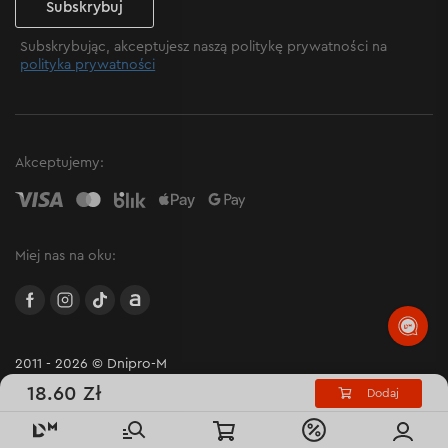
Subskrybuj
Subskrybując, akceptujesz naszą politykę prywatności na
polityka prywatności
Akceptujemy:
Miej nas na oku:
facebook
instagram
TikTok
Allegro
2011 - 2026 © Dnipro-M
18.60 Zł
Dodaj