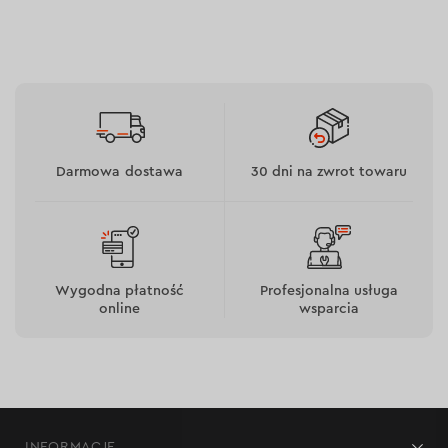
Jest wykonany ze stali szybkotnącej BIM.
Podziałka zębów: 10 TPI (2,5 mm).
Nadaje się do pracy z lepkimi metalami.
Elastyczny profil umożliwia cięcie równo z płaszczyzną.
Darmowa dostawa
30 dni na zwrot towaru
Wygodna płatność
Profesjonalna usługa
online
wsparcia
INFORMACJE