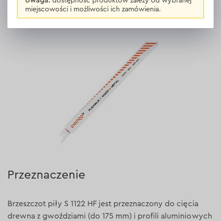
Uwaga:
dostępność produktów zależy od wybranej
Opis
Brzeszczot do piły szablastej Dnipro-M S
miejscowości i możliwości ich zamówienia.
1122 HF
Przeznaczenie
Brzeszczot piły S 1122 HF jest przeznaczony do cięcia
drewna z gwoździami (do 175 mm) i profili aluminiowych