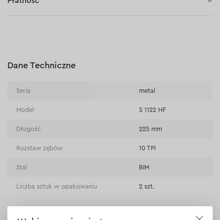
Płatność
Płatność za pobraniem (kurier DPD i InPost)
Płatności online (Blik, przelew online, płatność kartą, Google
Pay, Apple Pay, raty oraz płatności odroczone)
Płatność na rachunek bieżący (przelew tradycyjny)
Dane Techniczne
Płatność przy odbiorze w sklepie
Seria
metal
Model
S 1122 HF
Długość
225 mm
Rozstaw zębów
10 TPI
Stal
BIM
Liczba sztuk w opakowaniu
2 szt.