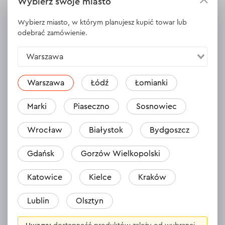
Wybierz swoje miasto
WYŚWIETL DANE TECHNICZNE
Wybierz miasto, w którym planujesz kupić towar lub
odebrać zamówienie.
Warszawa
Opinie
1
Zostaw opinię
Florian
Warszawa
Łódź
Łomianki
13.08.2024
Marki
Piaseczno
Sosnowiec
Świetny zakup.
Wrocław
Białystok
Bydgoszcz
Odpowiedź
1 odpowiedź
Gdańsk
Gorzów Wielkopolski
Katowice
Kielce
Kraków
WSZYSTKIE OPINIE
Lublin
Olsztyn