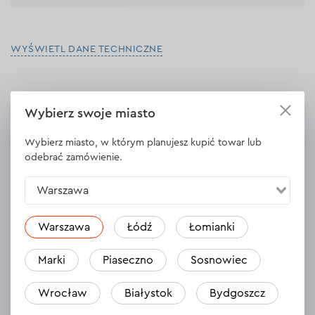
WYŚWIETL DANE TECHNICZNE
Wybierz swoje miasto
Opinie
2
Zostaw opinię
Wybierz miasto, w którym planujesz kupić towar lub
Tomasz
odebrać zamówienie.
29.11.2025
Warszawa
Porządnie wykonany agregat. Zdecydowanie POLECAM!
Warszawa
Łódź
Łomianki
Odpowiedź
1 odpowiedź
Marki
Piaseczno
Sosnowiec
Karol
Wrocław
Białystok
Bydgoszcz
27.11.2025