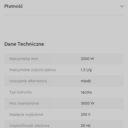
3 lata gwarancji
Płatność
30 dni na zwrot (towaru)
Płatność za pobraniem (kurier DPD i InPost)
Płatności online (Blik, przelew online, płatność kartą, Google
Pay, Apple Pay, raty oraz płatności odroczone)
Płatność na rachunek bieżący (przelew tradycyjny)
Dane Techniczne
Płatność przy odbiorze w sklepie
Maksymalna moc
3300 W
Maksymalne zużycie paliwa
1,5 l/g
Uzwojenie alternatora
miedź
Typ rozruchu
ręczny
Moc znamionowa
3000 W
Napięcie wyjściowe
230 V
Częstotliwość sieciowa
50 Hz