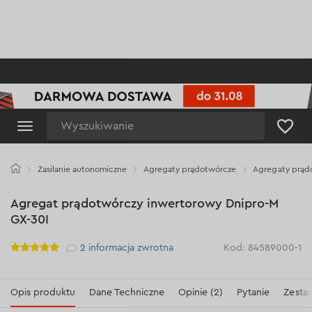
Wyszukiwanie
Zasilanie autonomiczne
Agregaty prądotwórcze
Agregaty prąd
Agregat prądotwórczy inwertorowy Dnipro-M
GX-30I
Рейтинг
2
informacja zwrotna
Kod: 84589000-1
Opis produktu
Dane Techniczne
Opinie (2)
Pytanie
Zesta