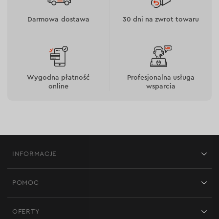
zapewnienia zasilania podczas przerw w dostawie
Darmowa dostawa
30 dni na zwrot towaru
prądu,
podłączania urządzeń gospodarstwa domowego,
podtrzymywania działania narzędzi i sprzętu
podczas remontów.
Wygodna płatność
Profesjonalna usługa
online
wsparcia
INFORMACJE
Sklepy
POMOC
Opinie
Kontakt
Blog
OFERTY
Dostawa i płatność