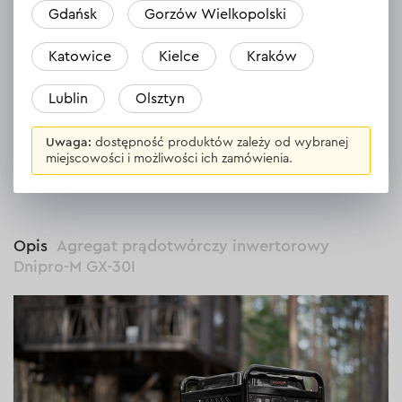
Gdańsk
Gorzów Wielkopolski
Ocena po pierwszym uruchomieniu, zgodny z opisem czyli
bardzo dobry. Jak będzie pracował, zobaczymy.
Katowice
Kielce
Kraków
Odpowiedź
1 odpowiedź
Lublin
Olsztyn
Uwaga:
dostępność produktów zależy od wybranej
miejscowości i możliwości ich zamówienia.
WSZYSTKIE OPINIE
Opis
Agregat prądotwórczy inwertorowy
Dnipro-M GX-30I