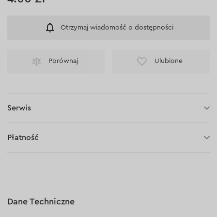
Otrzymaj wiadomość o dostępności
Porównaj
Ulubione
Serwis
30 dni na zwrot (towaru)
Płatność
Płatność za pobraniem (kurier DPD i InPost)
Płatności online (Blik, przelew online, płatność kartą, Google
Pay, Apple Pay, raty oraz płatności odroczone)
Płatność na rachunek bieżący (przelew tradycyjny)
Dane Techniczne
Płatność przy odbiorze w sklepie