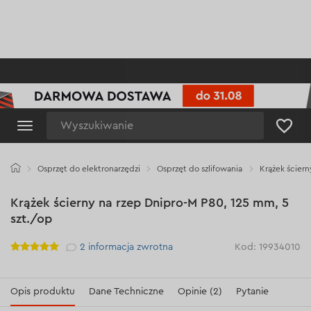
Wyszukiwanie
Osprzęt do elektronarzędzi
Osprzęt do szlifowania
Krążek ściern
Krążek ścierny na rzep Dnipro-M Р80, 125 mm, 5
szt./op
Рейтинг
2
informacja zwrotna
Kod: 19934010
Opis produktu
Dane Techniczne
Opinie (2)
Pytanie