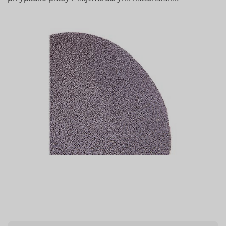
Cechy
Zastosowanie białego tlenku glinu (Al2O3 — 97-
99%) jako materiału ściernego.