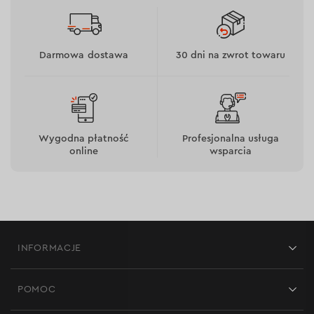
Zastosowanie ciężkiego papieru podkładowego o
gramaturze 160 g/m².
Warstwa ścierna jest wytrzymała i długotrwała
Darmowa dostawa
30 dni na zwrot towaru
nawet przy intensywnym użytkowaniu.
8 specjalnych otworów zapewnia skuteczne
usuwanie kurzu.
Wygodna płatność
Profesjonalna usługa
online
wsparcia
INFORMACJE
Sklepy
POMOC
Opinie