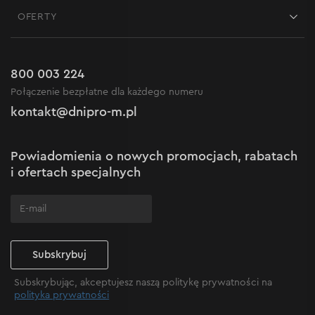
Kontakt
Blog
OFERTY
Dostawa i płatność
Aktualności
Promocje
Zwrot
Kariera w Dnipro-M
Outlet do -50%
Gwarancja i serwis
800 003 224
Regulamin sklepu internetowego
Nowości
Połączenie bezpłatne dla każdego numeru
Reklamacje i skargi
Polityka prywatności
kontakt@dnipro-m.pl
Ustawienia plików cookie
Polityka Cookies
Mapa witryny
Powiadomienia o nowych promocjach, rabatach
Często zadawane pytania
i ofertach specjalnych
Subskrybuj
Subskrybując, akceptujesz naszą politykę prywatności na
polityka prywatności