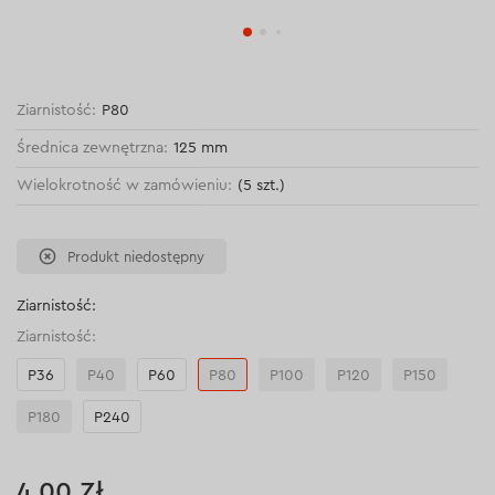
Ziarnistość:
Р80
Średnica zewnętrzna:
125 mm
Wielokrotność w zamówieniu:
(5 szt.)
Produkt niedostępny
Ziarnistość:
Ziarnistość:
Р36
Р40
Р60
Р80
Р100
Р120
Р150
Р180
Р240
4.00 Zł