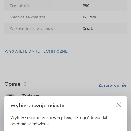
Ziarnistość
Р80
Średnica zewnętrzna
125 mm
Wielokrotność w zamówieniu
(5 szt.)
WYŚWIETL DANE TECHNICZNE
Opinie
2
Zostaw opinię
Tadeusz
08.05.2024
Wybierz swoje miasto
Wszystkie parametry zgodne z opisem.
Wybierz miasto, w którym planujesz kupić towar lub
odebrać zamówienie.
Odpowiedź
1 odpowiedź