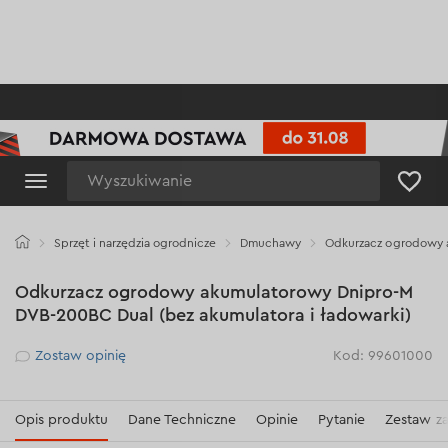
Wyszukiwanie
Sprzęt i narzędzia ogrodnicze
Dmuchawy
Odkurzacz ogrodowy a
Odkurzacz ogrodowy akumulatorowy Dnipro-M
DVB-200BC Dual (bez akumulatora i ładowarki)
Рейтинг
Zostaw opinię
Kod: 99601000
Opis produktu
Dane Techniczne
Opinie
Pytanie
Zestaw z