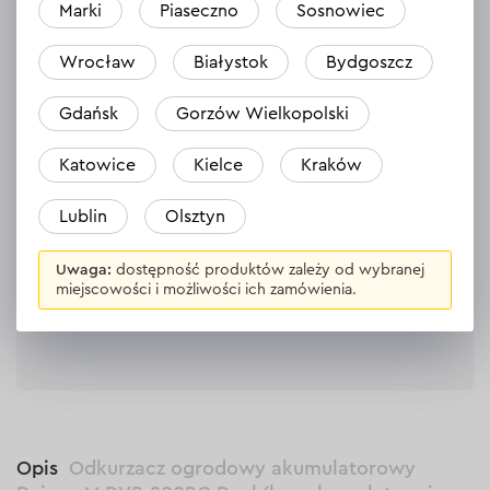
Marki
Piaseczno
Sosnowiec
Wrocław
Białystok
Bydgoszcz
Gdańsk
Gorzów Wielkopolski
Katowice
Kielce
Kraków
Nikt jeszcze nie zostawił opinii na temat
tego produktu.
Lublin
Olsztyn
Bądź pierwszy
Uwaga:
dostępność produktów zależy od wybranej
miejscowości i możliwości ich zamówienia.
Zostaw opinię
Opis
Odkurzacz ogrodowy akumulatorowy