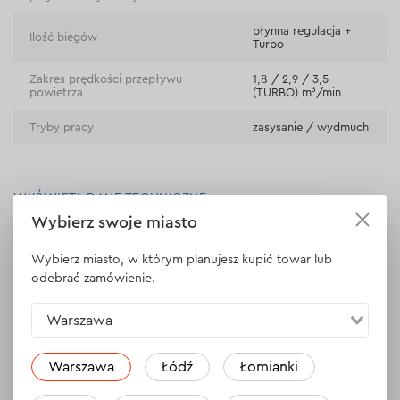
płynna regulacja +
Ilość biegów
Turbo
Zakres prędkości przepływu
1,8 / 2,9 / 3,5
powietrza
(TURBO) m³/min
Tryby pracy
zasysanie / wydmuch
WYŚWIETL DANE TECHNICZNE
Wybierz swoje miasto
Wybierz miasto, w którym planujesz kupić towar lub
odebrać zamówienie.
Opinie
Zostaw opinię
Warszawa
Warszawa
Łódź
Łomianki