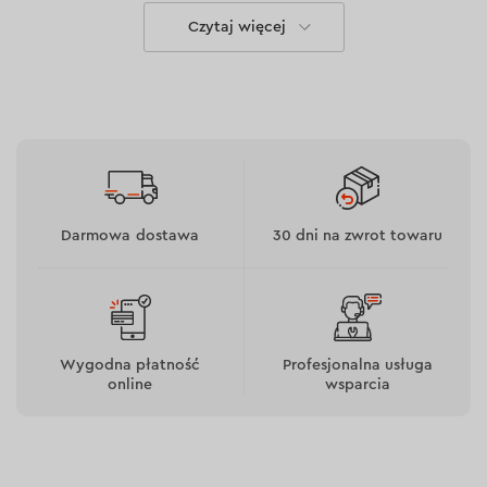
Czytaj więcej
Darmowa dostawa
30 dni na zwrot towaru
Silnik bezszczotkowy
Silnik bezszczotkowy zapewnia pracę narzędzia bez
spadku mocy pod obciążeniem i zwiększa jego
żywotność. Dzięki wysokiej efektywności energetycznej
Wygodna płatność
Profesjonalna usługa
online
wsparcia
odkurzacz ogrodowy zużywa mniej energii akumulatora,
co pozwala na dłuższą pracę bez konieczności
ładowania. Silnik lepiej znosi nagrzewanie się i utrzymuje
stabilną wydajność podczas długotrwałych i