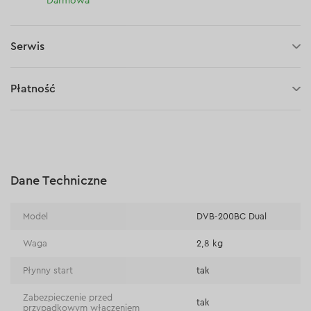
Darmowa
Serwis
3 lata gwarancji
Płatność
30 dni na zwrot (towaru)
Płatność za pobraniem (kurier DPD i InPost)
Płatności online (Blik, przelew online, płatność kartą, Google
Pay, Apple Pay, raty oraz płatności odroczone)
Płatność na rachunek bieżący (przelew tradycyjny)
Dane Techniczne
Płatność przy odbiorze w sklepie
Model
DVB-200BC Dual
Waga
2,8 kg
Płynny start
tak
Zabezpieczenie przed
tak
przypadkowym włączeniem