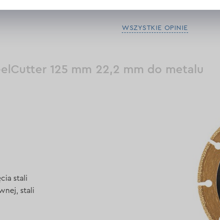
WSZYSTKIE OPINIE
eelCutter 125 mm 22,2 mm do metalu
ia stali
nej, stali