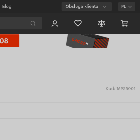
Blog
Obsługa klienta
PL
E-mail
Czat na
stronie
800 003 224
Połączenie
bezpłatne dla
każdego numeru
Kod: 16955001