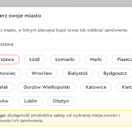
Andriy
erz swoje miasto
z miasto, w którym planujesz kupić towar lub odebrać zamówienie.
Tarcza diamentowa je
Zalety w porównaniu 
szawa
1) koszt cięcia jest z
tarcza. A inne firmy t
Jednocześnie wypełni
rszawa
Łódź
Łomianki
Marki
Piasec
DniproM.
2) Nie jest konieczne
nowiec
Wrocław
Białystok
Bydgoszcz
innej.
3) Nie trzeba ciągle j
ńsk
Gorzów Wielkopolski
Katowice
Kiel
4) Jedna tarcza diame
5) Nie traci wartości
aków
Lublin
Olsztyn
stanie wyprostowany
6) Wytwarza znacznie 
ga:
dostępność produktów zależy od wybranej miejscowości i
Odpowiedź
1 o
iwości ich zamówienia.