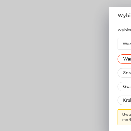
Wybi
Wybier
War
Wa
Sos
Gda
Kr
Uwa
możl