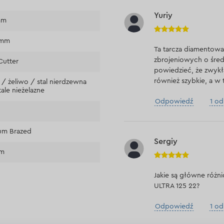
Yuriy
mm
 mm
Ta tarcza diamentowa
zbrojeniowych o śre
Cutter
powiedzieć, że zwykła 
również szybkie, a w 
 / żeliwo / stal nierdzewna
ale nieżelazne
Odpowiedź
1 o
um Brazed
Sergiy
mm
Jakie są główne różn
ULTRA 125 22?
Odpowiedź
1 o