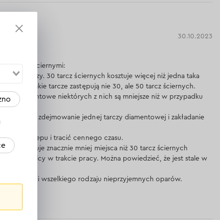
30.10.2023
st świetna!
z tarczami ściernymi:
asadniczo niższy. 30 tarcz ściernych kosztuje więcej niż jedna taka
wierdzą, że takie tarcze zastępują nie 30, ale 50 tarcz ściernych.
enia diamentowe niektórych z nich są mniejsze niż w przypadku
zno
 wielokrotne zdejmowanie jednej tarczy diamentowej i zakładanie
eździć do sklepu i tracić cennego czasu.
ce
ntowa zajmuje znacznie mniej miejsca niż 30 tarcz ściernych
 swojej średnicy w trakcie pracy. Można powiedzieć, że jest stale w
m ?
mniej iskier i wszelkiego rodzaju nieprzyjemnych oparów.
dpowiedź