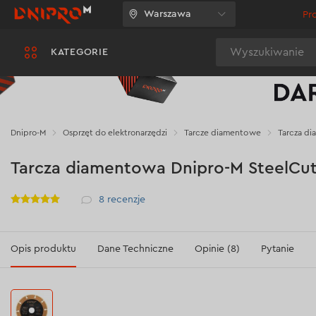
Warszawa
Pr
Wyszukiwanie
KATEGORIE
Dnipro-M
Osprzęt do elektronarzędzi
Tarcze diamentowe
Tarcza d
Tarcza diamentowa Dnipro-M SteelCu
Рейтинг
8
recenzje
Opis produktu
Dane Techniczne
Opinie (8)
Pytanie