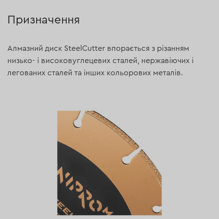
Призначення
Алмазний диск SteelCutter впорається з різанням
низько- і високовуглецевих сталей, нержавіючих і
легованих сталей та інших кольорових металів.