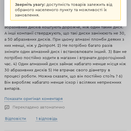
30.10.2023
Зверніть увагу:
доступність товарів залежить від
обраного населеного пункту та можливості їх
Алмазний диск супер! Переваги порівняно з абразивними
замовлення.
дисками: 1) вартість різання, як правило, нижча. 30
абразивних дисків коштують дорожче, ніж один такий диск.
А інші компанії стверджують, що такі диски замінюють не 30,
а 50 абразивних дисків. При цьому алмазні пломби деяких з
них менші, ніж у ДніпроМ. 2) Не потрібно багато разів
знімати один алмазний диск і встановлювати інший. 3) Вам не
потрібно постійно ходити в магазин і втрачати дорогоцінний
час. 4) Один алмазний диск займає набагато менше місця ніж
30 абразивних дисків 5) Не втрачає свого діаметру в
процесі роботи. Можна сказати, що він постійно стоїть ? 6)
Він виробляє набагато менше іскор і всіляких неприємних
випарів.
Показати оригінал коментаря
Перекладено автоматично
Відповісти
1 відповідь