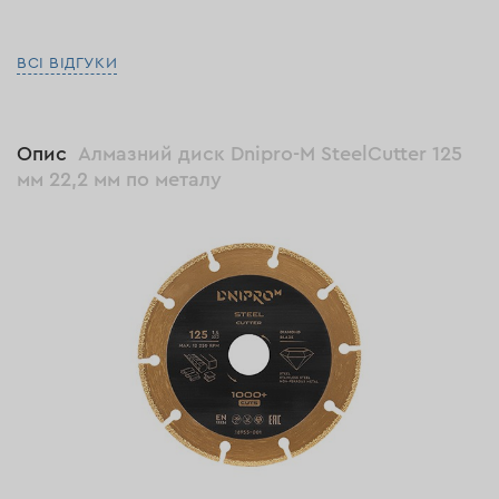
ВСІ ВІДГУКИ
Опис
Алмазний диск Dnipro-M SteelCutter 125
мм 22,2 мм по металу