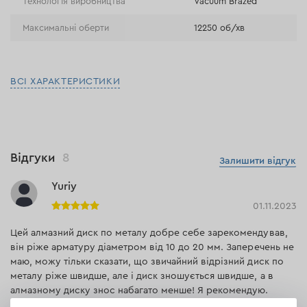
Технологія виробництва
Vacuum Brazed
Максимальні оберти
12250 об/хв
ВСІ ХАРАКТЕРИСТИКИ
Відгуки
8
Залишити відгук
Yuriy
01.11.2023
Цей алмазний диск по металу добре себе зарекомендував,
він ріже арматуру діаметром від 10 до 20 мм. Заперечень не
маю, можу тільки сказати, що звичайний відрізний диск по
металу ріже швидше, але і диск зношується швидше, а в
алмазному диску знос набагато менше! Я рекомендую.