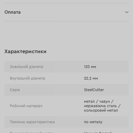
30 днів на повернення
Оплата
Оплата при отриманні замовлення (кур'єр DPD та InPost)
Онлайн-оплата (BLIK, Онлайн та традиційні перекази,
Оплата картою, Google Pay, Apple Pay, Розстрочка та
відстрочка)
Характеристики
Оплата на розрахунковий рахунок (Традиційний переказ)
Оплата при отриманні в магазині
Зовнішній діаметр
125 мм
Внутрішній діаметр
22,2 мм
Серія
SteelCutter
метал / чавун /
Робочий матеріал
нержавіюча сталь /
кольоровий метал
Технічна характеристика
по металу