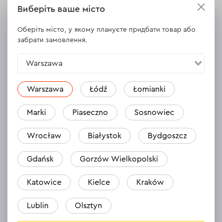
Показати оригінал коментаря
Виберіть ваше місто
Перекладено автоматично
Оберіть місто, у якому плануєте придбати товар або
Відповісти
1 відповідь
забрати замовлення.
Warszawa
Sergiy
Warszawa
Łódź
Łomianki
30.10.2023
Marki
Piaseczno
Sosnowiec
У чому головна відмінність цього алмазного диска від
алмазного диска Dnipro-M ULTRA 125 22?
Wrocław
Białystok
Bydgoszcz
Показати оригінал коментаря
Перекладено автоматично
Gdańsk
Gorzów Wielkopolski
Відповісти
1 відповідь
Katowice
Kielce
Kraków
Lublin
Olsztyn
Andriy