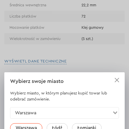
Średnica wewnętrzna
22,2 mm
Liczba płatków
72
Mocowanie platków
Klej gumowy
Wielokrotność w zamówieniu
(5 szt.)
WYŚWIETL DANE TECHNICZNE
Wybierz swoje miasto
Opinie
3
Wybierz miasto, w którym planujesz kupić towar lub
Zostaw opinię
odebrać zamówienie.
Eugeniusz
Warszawa
07.06.2024
Produkt zgodny z opisem.
Warszawa
Łódź
Łomianki