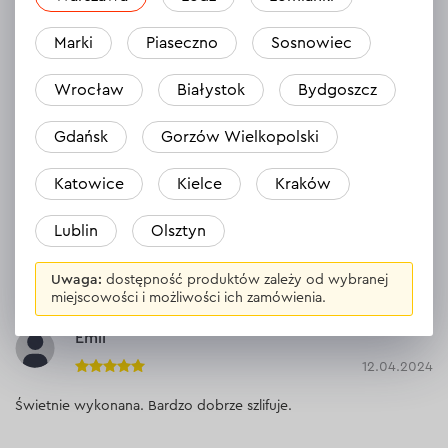
Marki
Piaseczno
Sosnowiec
Odpowiedź
1 odpowiedź
Wrocław
Białystok
Bydgoszcz
Ernest
Gdańsk
Gorzów Wielkopolski
24.05.2024
Katowice
Kielce
Kraków
Produkt dobry - znakomity -POLECAM
Lublin
Olsztyn
Odpowiedź
1 odpowiedź
Uwaga:
dostępność produktów zależy od wybranej
miejscowości i możliwości ich zamówienia.
Emil
12.04.2024
Świetnie wykonana. Bardzo dobrze szlifuje.