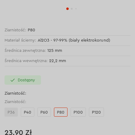
Ziarnistość:
Р80
Materiał ścierny:
Al2O3 - 97-99% (biały elektrokorund)
Średnica zewnętrzna:
125 mm
Średnica wewnętrzna:
22,2 mm
Dostępny
Ziarnistość:
Ziarnistość:
Р36
Р40
Р60
Р80
Р100
Р120
23.90 Zł