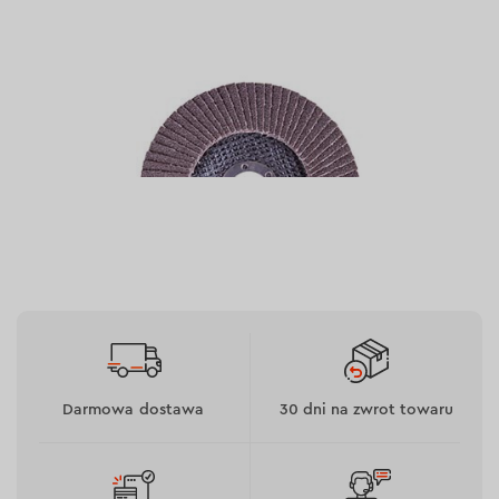
Cechy
Darmowa dostawa
30 dni na zwrot towaru
Zastosowanie materiału ściernego — białego
tlenku glinu (Al2O3 — 97-99%).