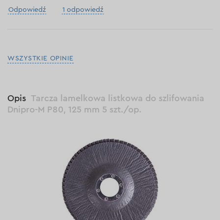
Odpowiedź
1 odpowiedź
WSZYSTKIE OPINIE
Opis
Tarcza lamelkowa listkowa do szlifowania
Dnipro-M P80, 125 mm 5 szt./op.