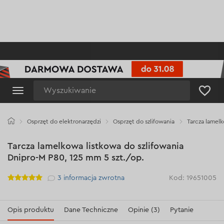
Wyszukiwanie
Osprzęt do elektronarzędzi
Osprzęt do szlifowania
Tarcza lamelk
Tarcza lamelkowa listkowa do szlifowania
Dnipro-M P80, 125 mm 5 szt./op.
Рейтинг
3
informacja zwrotna
Kod: 19651005
Opis produktu
Dane Techniczne
Opinie (3)
Pytanie