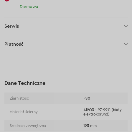
Darmowa
Serwis
30 dni na zwrot (towaru)
Płatność
Płatność za pobraniem (kurier DPD i InPost)
Płatności online (Blik, przelew online, płatność kartą, Google
Pay, Apple Pay, raty oraz płatności odroczone)
Płatność na rachunek bieżący (przelew tradycyjny)
Dane Techniczne
Płatność przy odbiorze w sklepie
Ziarnistość
Р80
Al2O3 - 97-99% (biały
Materiał ścierny
elektrokorund)
Średnica zewnętrzna
125 mm