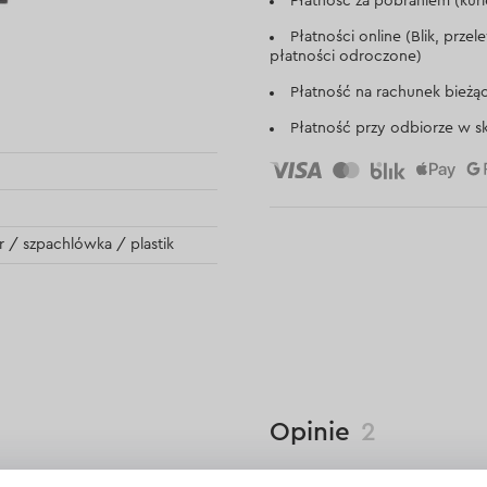
Płatność za pobraniem (kuri
Płatności online (Blik, prze
płatności odroczone)
Płatność na rachunek bieżą
Płatność przy odbiorze w sk
r / szpachlówka / plastik
Opinie
2
Jakub