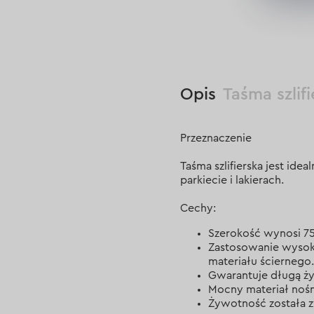
Opis
Taśma szlif
Przeznaczenie
Taśma szlifierska jest id
parkiecie i lakierach.
Cechy:
Szerokość wynosi 7
Zastosowanie wysoki
materiału ściernego
Gwarantuje długą ż
Mocny materiał nośn
Żywotność została 