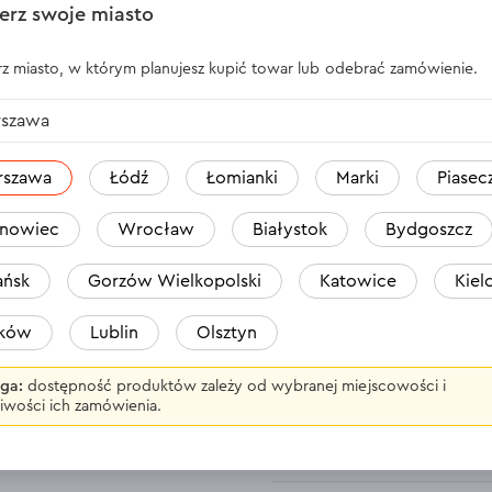
erz swoje miasto
 - 97-99% (biały
z miasto, w którym planujesz kupić towar lub odebrać zamówienie.
rokorund)
Jestem bardzo zadowo
mebli, a efekt przerós
33 mm
równomiernie usuwa
szawa
prace!
o / metal / stal
rszawa
Łódź
Łomianki
Marki
Piasec
zewna / farba / lakier /
Odpowiedź
1 o
hlówka / plastik
nowiec
Wrocław
Białystok
Bydgoszcz
Jan
ńsk
Gorzów Wielkopolski
Katowice
Kiel
aków
Lublin
Olsztyn
Używam go do szlifowa
wytrzymuje długo i n
ga:
dostępność produktów zależy od wybranej miejscowości i
polecam!
iwości ich zamówienia.
Odpowiedź
1 o