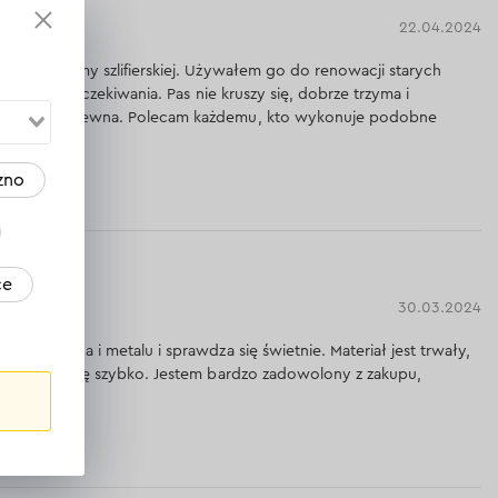
22.04.2024
lony z taśmy szlifierskiej. Używałem go do renowacji starych
ł wszelkie oczekiwania. Pas nie kruszy się, dobrze trzyma i
 warstwę drewna. Polecam każdemu, kto wykonuje podobne
zno
dpowiedź
ce
30.03.2024
nia drewna i metalu i sprawdza się świetnie. Materiał jest trwały,
ie zużywa się szybko. Jestem bardzo zadowolony z zakupu,
dpowiedź