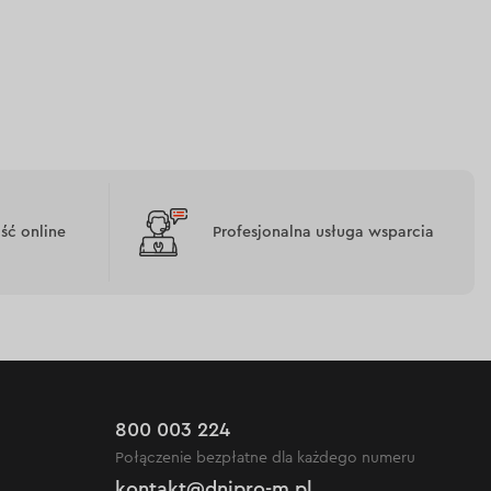
ć online
Profesjonalna usługa wsparcia
800 003 224
Połączenie bezpłatne dla każdego numeru
kontakt@dnipro-m.pl