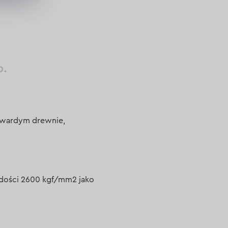
p.
 twardym drewnie,
ardości 2600 kgf/mm2 jako