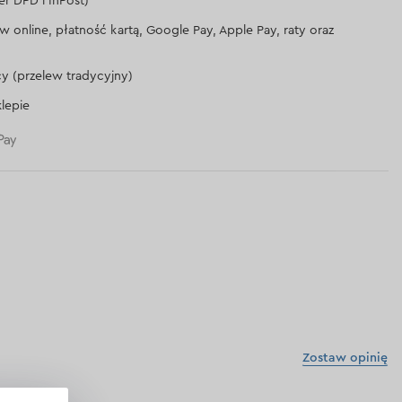
er DPD i InPost)
lew online, płatność kartą, Google Pay, Apple Pay, raty oraz
cy (przelew tradycyjny)
lepie
Zostaw opinię