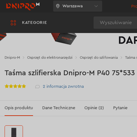
Warszawa
Pr
Wyszukiwanie
KATEGORIE
Dnipro-M
Osprzęt do elektronarzędzi
Osprzęt do szlifowania
Taśma s
Taśma szlifierska Dnipro-M P40 75*533
Рейтинг
2
informacja zwrotna
Opis produktu
Dane Techniczne
Opinie (2)
Pytanie