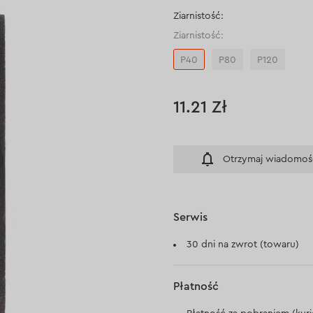
Ziarnistość:
Ziarnistość:
Р40
Р80
Р120
11.21 Zł
Otrzymaj wiadomoś
Serwis
30 dni na zwrot (towaru)
Płatność