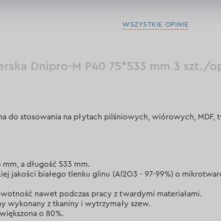
WSZYSTKIE OPINIE
ierska Dnipro-M P40 75*533 mm 3 szt./o
ealna do stosowania na płytach pilśniowych, wiórowych, MDF,
5 mm, a długość 533 mm.
ej jakości białego tlenku glinu (Al2O3 - 97-99%) o mikrotw
.
ywotność nawet podczas pracy z twardymi materiałami.
y wykonany z tkaniny i wytrzymały szew.
zwiększona o 80%.