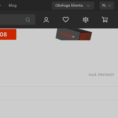
Blog
Obsługa klienta
PL
E-mail
Czat na
stronie
800 003 224
Połączenie
bezpłatne dla
każdego numeru
Kod: 59474001