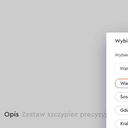
Wybi
Wybier
War
Wa
Sos
Gda
Opis
Zestaw szczypiec precyzyjnych D
Kr