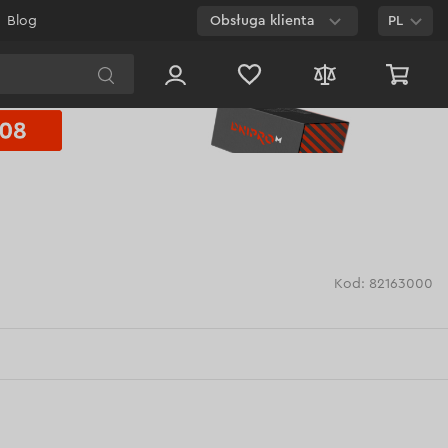
Blog
Obsługa klienta
PL
E-mail
Czat na
stronie
800 003 224
Połączenie
bezpłatne dla
każdego numeru
Kod: 82163000