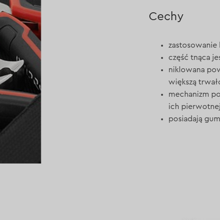
Cechy
zastosowanie 
część tnąca j
niklowana pow
większą trwał
mechanizm po
ich pierwotnej
posiadają gu