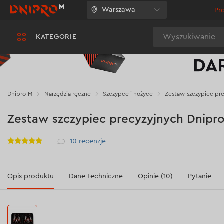
Warszawa
Pr
Wyszukiwanie
KATEGORIE
Dnipro-M
Narzędzia ręczne
Szczypce i nożyce
Zestaw szczypiec pre
Zestaw szczypiec precyzyjnych Dnipro-
Рейтинг
10
recenzje
Opis produktu
Dane Techniczne
Opinie (10)
Pytanie