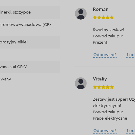
Roman
nerki, szczypce
 chromowo-wanadowa (CR-
Świetny zestaw!
Powód zakupu:
orozyjny nikiel
Prezent
Odpowiedź
1 o
wana stal CR-V
Vitaliy
owany
Zestaw jest super! U
elektrycznych!
Powód zakupu:
Prace elektryczne
Odpowiedź
1 o