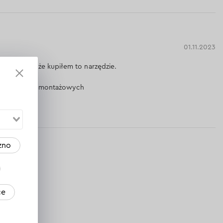
01.11.2023
 Cieszę się, że kupiłem to narzędzie.
bnych prac montażowych
dpowiedź
zno
ce