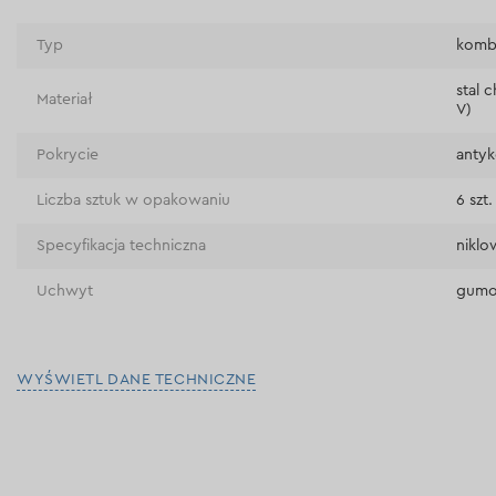
Typ
kombi
stal
Materiał
V)
Pokrycie
antyk
Liczba sztuk w opakowaniu
6 szt.
Specyfikacja techniczna
niklo
Uchwyt
gum
WYŚWIETL DANE TECHNICZNE