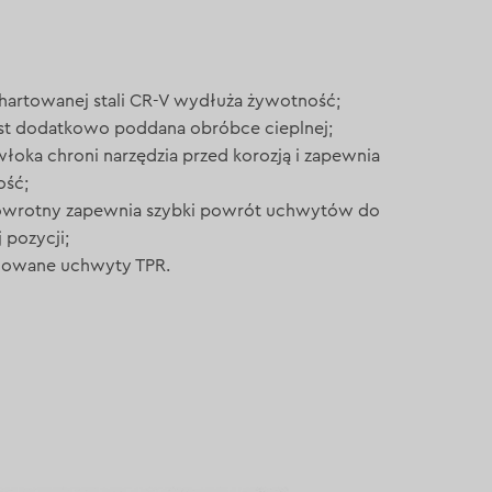
hartowanej stali CR-V wydłuża żywotność;
est dodatkowo poddana obróbce cieplnej;
łoka chroni narzędzia przed korozją i zapewnia
ość;
wrotny zapewnia szybki powrót uchwytów do
 pozycji;
mowane uchwyty TPR.