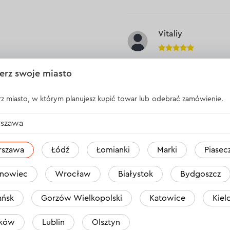
Vitaliy
Dobrej jakości zestaw!
erz swoje miasto
Powód zakupu:
Do wykonywania dro
z miasto, w którym planujesz kupić towar lub odebrać zamówienie.
Odpowiedź
1 o
szawa
rszawa
Łódź
Łomianki
Marki
Piasec
WSZYSTKIE OPINIE
nowiec
Wrocław
Białystok
Bydgoszcz
ńsk
Gorzów Wielkopolski
Katowice
Kiel
nipro-M niklowanych, stal CR-V 6 szt.
aków
Lublin
Olsztyn