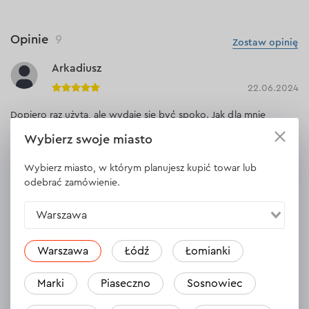
Opinie
9
Zostaw opinię
Arkadiusz
22.06.2024
Dopiero raz użyta, ale wydaje się być spoko. Jak dla mnie
zszywki lepiej się sprawiają niż gwoździe bo są stabilniejsze w
Wybierz swoje miasto
zasobniku i lepiej dociskane przez sprężynę.
Wybierz miasto, w którym planujesz kupić towar lub
odebrać zamówienie.
Odpowiedź
1 odpowiedź
Warszawa
Andrzej
Warszawa
Łódź
Łomianki
21.06.2024
Marki
Piaseczno
Sosnowiec
Dobre narzędzie, spełnił moje oczekiwania. Dobry stosunek
cena/jakość.