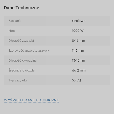
Płatność na rachunek bieżący (przelew tradycyjny)
Dane Techniczne
Płatność przy odbiorze w sklepie
Zasilanie
sieciowe
Moc
1000 W
Długość zszywki
8-16 mm
Szerokość grzbietu zszywki
11.3 mm
Długość gwoździa
15-16mm
Średnica gwoździ
do 2 mm
Typ zszywki
53 (А)
WYŚWIETL DANE TECHNICZNE