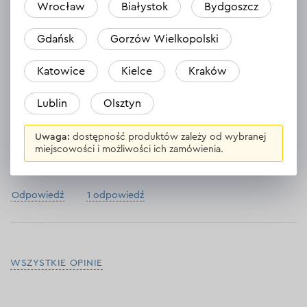
Wrocław
Białystok
Bydgoszcz
Odpowiedź
1 odpowiedź
Gdańsk
Gorzów Wielkopolski
Katowice
Kielce
Kraków
Aleksander
Lublin
Olsztyn
24.03.2024
Uwaga:
dostępność produktów zależy od wybranej
Bardzo dobry zszywacz. Sprawnie poszło obijanie łóżka i pufy.
miejscowości i możliwości ich zamówienia.
Nie zacina
Odpowiedź
1 odpowiedź
WSZYSTKIE OPINIE