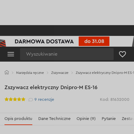
Wyszukiwanie
Narzędzia ręczne
Zszywacze
Zszywacz elektryczny Dnipro-M ES-
Zszywacz elektryczny Dnipro-M ES-16
Рейтинг
9
recenzje
Kod: 81632000
Opis produktu
Dane Techniczne
Opinie (9)
Pytanie
Zesta