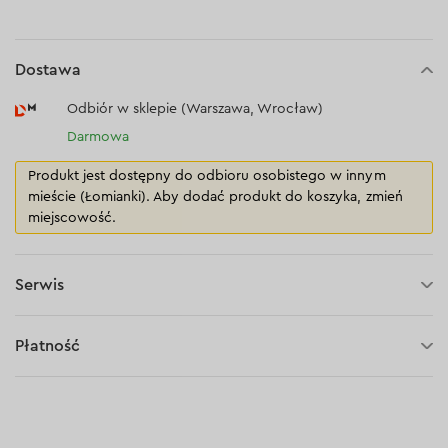
Dostawa
Odbiór w sklepie (Warszawa, Wrocław)
Darmowa
Produkt jest dostępny do odbioru osobistego w innym
mieście (Łomianki). Aby dodać produkt do koszyka, zmień
miejscowość.
Serwis
3 lata gwarancji
Płatność
30 dni na zwrot (towaru)
Płatność za pobraniem (kurier DPD i InPost)
Płatności online (Blik, przelew online, płatność kartą, Google
Pay, Apple Pay, raty oraz płatności odroczone)