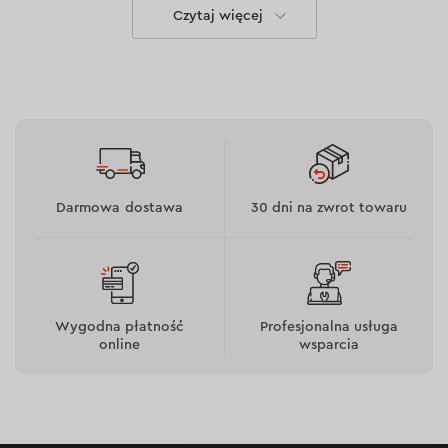
Czytaj więcej
Miedziane uzwojenie cewki znacznie zwiększa
wydajność i zmniejsza nagrzewanie (w porównaniu
z aluminium).
Za pomocą regulatora siły uderzenia można
ustawić potrzebną siłę wbijania do różnych
scenariuszy.
Stykowy wyłącznik bezpieczeństwa z gumowym
Darmowa dostawa
30 dni na zwrot towaru
amortyzatorem zapobiega przypadkowemu
wystrzałowi, znacząco zwiększając
bezpieczeństwo podczas korzystania ze zszywacza.
Gumowany korpus zapewnia pewny chwyt ES-16.
Metalowy magazynek nie jest narażony na
Wygodna płatność
Profesjonalna usługa
uszkodzenia mechaniczne.
online
wsparcia