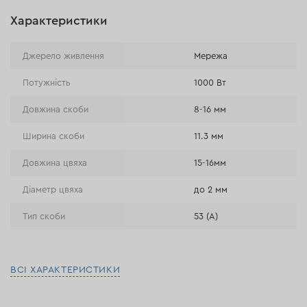
відстрочка)
Характеристики
Оплата на розрахунковий рахунок (Традиційний переказ)
Оплата при отриманні в магазині
Джерело живлення
Мережа
Потужність
1000 Вт
Довжина скоби
8-16 мм
Ширина скоби
11.3 мм
Довжина цвяха
15-16мм
Діаметр цвяха
до 2 мм
Тип скоби
53 (А)
ВСІ ХАРАКТЕРИСТИКИ