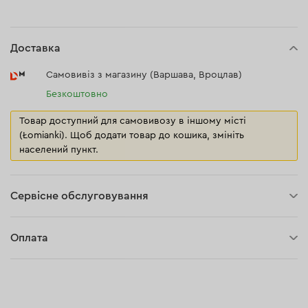
Доставка
Самовивіз з магазину (Варшава, Вроцлав)
Безкоштовно
Товар доступний для самовивозу в іншому місті
(Łomianki). Щоб додати товар до кошика, змініть
населений пункт.
Сервісне обслуговування
3 роки гарантії
Оплата
30 днів на повернення
Оплата при отриманні замовлення (кур'єр DPD та InPost)
Онлайн-оплата (BLIK, Онлайн та традиційні перекази,
Оплата картою, Google Pay, Apple Pay, Розстрочка та