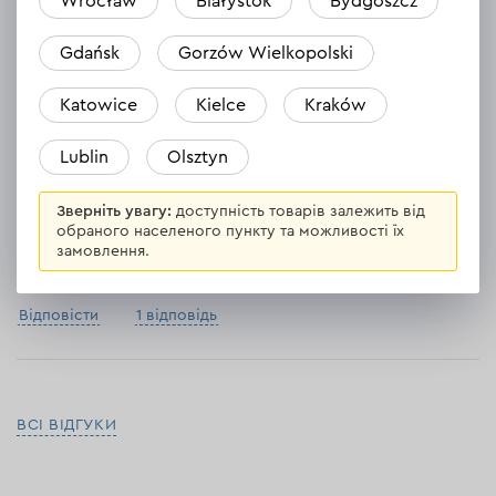
Wrocław
Białystok
Bydgoszcz
Gdańsk
Gorzów Wielkopolski
Відповісти
1 відповідь
Katowice
Kielce
Kraków
Aleksander
Lublin
Olsztyn
24.03.2024
Зверніть увагу:
доступність товарів залежить від
Bardzo dobry zszywacz. Sprawnie poszło obijanie łóżka i pufy.
обраного населеного пункту та можливості їх
Nie zacina
замовлення.
Відповісти
1 відповідь
ВСІ ВІДГУКИ