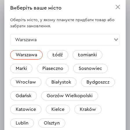
Перекладено автоматично
Виберіть ваше місто
Відповісти
1 відповідь
Оберіть місто, у якому плануєте придбати товар або
забрати замовлення.
Mykola
Warszawa
30.10.2023
Warszawa
Łódź
Łomianki
Чи потрібно негайно заточити ніж?
Показати оригінал коментаря
Marki
Piaseczno
Sosnowiec
Перекладено автоматично
Wrocław
Białystok
Bydgoszcz
Відповісти
1 відповідь
Gdańsk
Gorzów Wielkopolski
Katowice
Kielce
Kraków
ВСІ ВІДГУКИ
Lublin
Olsztyn