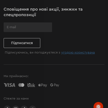
Карта сайту
ривків.
Сповіщення про нові акції, знижки та
Поширені запитання
спецпропозиції
Підписатися
Підписуючись, ви погоджуєтеся з
угодою користувача
Ми приймаємо:
Корпус
Стежте за нами
Матеріал корпусу газонокосарки - ABS-пластик
facebook
instagram
TikTok
Allegro