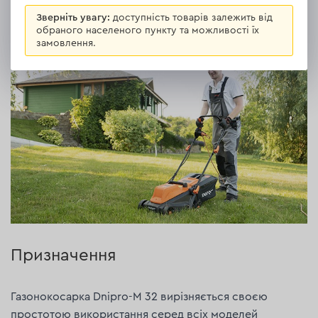
Зверніть увагу:
доступність товарів залежить від
Опис
Газонокосарка електрична Dnipro-M 32
обраного населеного пункту та можливості їх
замовлення.
Призначення
Газонокосарка Dnipro-M 32 вирізняється своєю
простотою використання серед всіх моделей