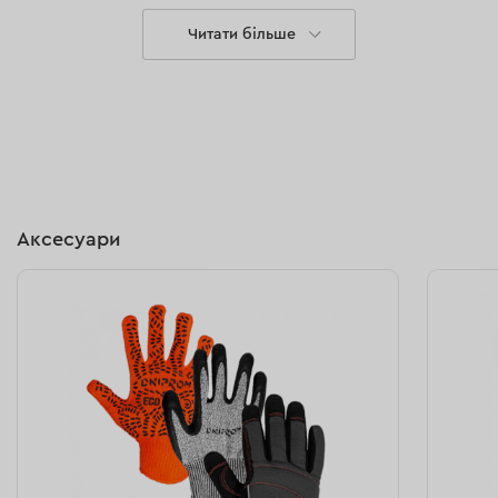
Читати більше
Особливості
Інструмент працює зі швидкістю 3100 об/хв, і
його ножі мають ширину 320 мм, що дозволяє
значно прискорити процес обробки.
Аксесуари
Травозбірник об'ємом 30 літрів виготовлений з
ABS-пластику з добавкою нейлонового
матеріалу.
Є можливість вибрати один із трьох режимів
висоти скошування: 25/45/60 мм.