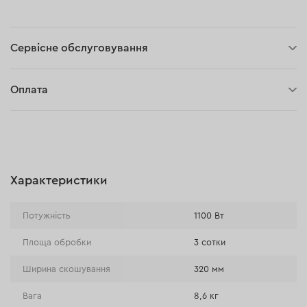
Сервісне обслуговування
3 роки гарантії
Оплата
30 днів на повернення
Оплата при отриманні замовлення (кур'єр DPD та InPost)
Онлайн-оплата (BLIK, Онлайн та традиційні перекази,
Оплата картою, Google Pay, Apple Pay, Розстрочка та
відстрочка)
Характеристики
Оплата на розрахунковий рахунок (Традиційний переказ)
Оплата при отриманні в магазині
Потужність
1100 Вт
Площа обробки
3 сотки
Ширина скошування
320 мм
Вага
8,6 кг