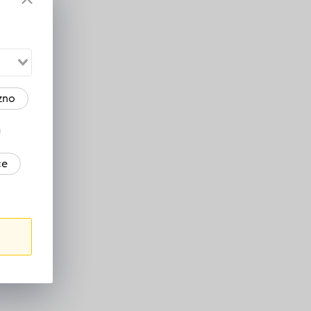
zno
ce