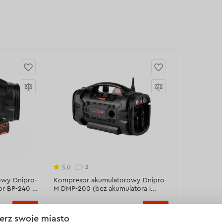
2
5.0
owy Dnipro-
Kompresor akumulatorowy Dnipro-
r BP-240 +
M DMP-200 (bez akumulatora i
ładowarki)
406.00 Zł
erz swoje miasto