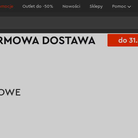
omocje
Outlet do -50%
Nowości
Sklepy
Pomoc
ROWE