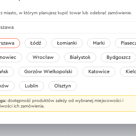
Wydajność:
22 l/min
z miasto, w którym planujesz kupić towar lub odebrać zamówienie.
Napięcie nominalne:
18 V
szawa
Maksymalne ciśnienie:
1,1 MPa/11
bar
rszawa
Łódź
Łomianki
Marki
Piasec
Wydajność:
360 l/min
nowiec
Wrocław
Białystok
Bydgoszcz
Wyświetl dane techniczne >
ńsk
Gorzów Wielkopolski
Katowice
Kiel
umulatora i
aków
Lublin
Olsztyn
30.01.2025
ga:
dostępność produktów zależy od wybranej miejscowości i
resora. Działa rewelacyjnie.
iwości ich zamówienia.