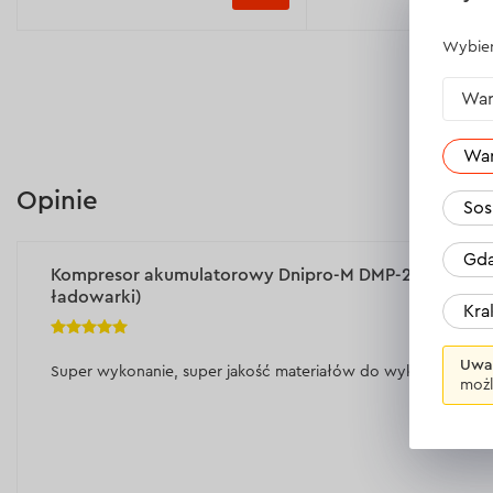
Waga:
0,97 kg
Wybier
Ciśnienie robocze:
1,034 MPa/10,34
War
bar
Wydajność:
25 l/min
Wa
Moc znamionowa:
120 W
Opinie
Sos
Wyświetl dane techniczne >
Gda
Kompresor akumulatorowy Dnipro-M DMP-200 (bez ak
ładowarki)
Kr
Uwa
Super wykonanie, super jakość materiałów do wykonania komp
możl