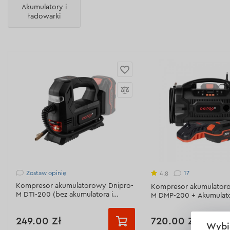
Akumulatory i
ładowarki
Zostaw opinię
17
4.8
Kompresor akumulatorowy Dnipro-
Kompresor akumulator
M DTI-200 (bez akumulatora i
M DMP-200 + Akumulato
ładowarki)
Ładowarka FC-230
249.00 Zł
720.00 Zł
Wybi