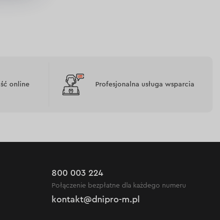
ć online
Profesjonalna usługa wsparcia
800 003 224
Połączenie bezpłatne dla każdego numeru
kontakt@dnipro-m.pl