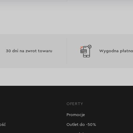
30 dni na zwrot towaru
Wygodna płatnoś
OFERTY
Promocje
ość
Outlet do -50%