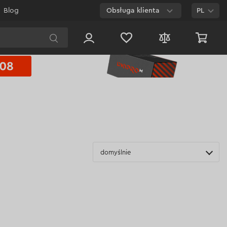
Blog
Obsługa klienta
PL
E-mail
Czat na
stronie
800 003 224
Połączenie
bezpłatne dla
każdego numeru
domyślnie